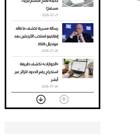
جديدة تمنح الجسم تبريدًا
مستمرًا
أحذية Mary Jane: ترف وأناقة
2026-07-27
للرجال
رسالة مسربة تكشف ما قاله
إنفانتينو لمنتخب الأرجنتين بعد
مونديال 2026
2026-07-26
«الجوازات» تكشف طريقة
استخراج رقم الحدود للزائر عبر
أبشر
2026-07-26
بعد 7 أشهر من تعرضه لحادث
مروع.. جوشوا يفوز على برينغا
بـ"الضربة القاضية" (فيديو)
2026-07-26
موعد صرف حساب المواطن