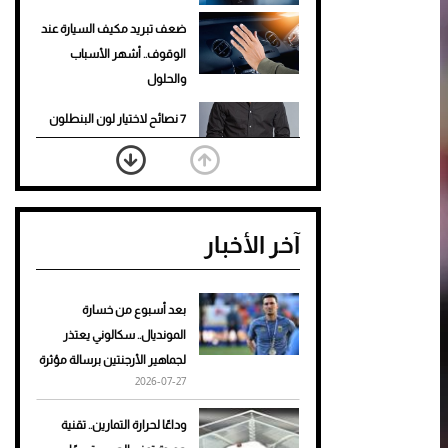
ضعف تبريد مكيف السيارة عند
الوقوف.. أشهر الأسباب
والحلول
7 نصائح لاختيار لون البنطلون
المناسب للقميص الأسود
نرى المستقبل من خلال
تصميماتنا.. كيف حجزت 1886
آخر الأخبار
مكانها في عالم الأزياء؟
أغلى 10 عطور في العالم للرجال
تمنحك فخامة استثنائية
بعد أسبوع من خسارة
المونديال.. سكالوني يعتذر
Aston Martin Valiant: على
لجماهير الأرجنتين برسالة مؤثرة
هوى الأبطال
2026-07-27
أفضل تدريج للشعر الطويل
وداعًا لحرارة التمارين.. تقنية
لإطلالة جريئة وعصرية