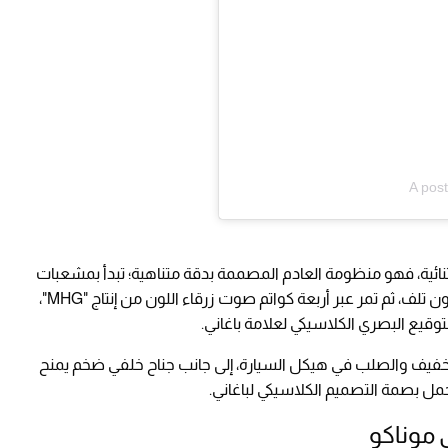
A pos
نائية، فهو منظومة العادم المصممة بدقة متناهية؛ تبدأ بمشعبات
عادم مطلية بالسيراميك لتحمل الحرارة الشديدة دون تلف، ثم تمر عبر أربعة كواتم صوت زرقاء اللون من إنتاج "MHG"،
توقيع البصري الكلاسيكي لعلامة باغاني.
خفيف والصلب في هيكل السيارة، إلى جانب جناح خلفي ضخم يمنح
تحمل بصمة التصميم الكلاسيكي لباغاني.