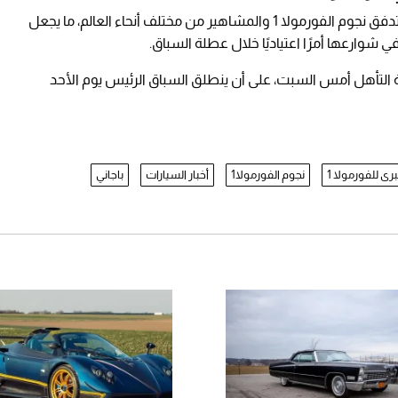
تعيش إمارة موناكو هذه الأيام حركة استثنائية مع تدفق نجوم الفورمولا 1 والمشاهير من مختلف أنحاء العالم، ما يجعل
وارعها أمرًا اعتياديًا خلال عطلة السباق.
 التأهل أمس السبت، على أن ينطلق السباق الرئيس يوم الأحد
برى للفورمولا 1
نجوم الفورمولا1
أخبار السيارات
باجاني