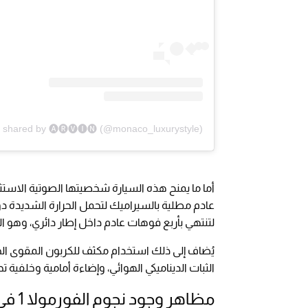
t shared by 🅐🅡🅥🅘🅝 (@monaco_luxurystyle)
أما ما يمنح هذه السيارة شخصيتها الصوتية الاستث
لتنتهي بأربع فوهات عادم داخل إطار دائري، وهو ال
يُضاف إلى ذلك استخدام مكثف للكربون المقوى ال
الثبات الديناميكي الهوائي، وإضاءة أمامية وخلفية 
مظاهر وجود نجوم الفورمولا 1 في موناكو