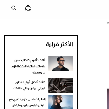
الأكثر قراءة
أناقة لا تُقاوم: 5 نظارات من
علاماتك الفاخرة المفضلة تزيد
من سحرك
قائمة أفضل أنواع العطور
الرجالي.. برفان رجالي لأناقتك
إلهام الأساطير.. حوار حصري مع
مايكل فيلبس وليون مارشان