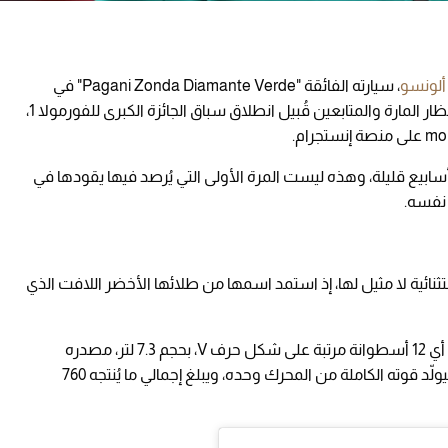
 ألونسو
، سيارته الفائقة "Pagani Zonda Diamante Verde" في
شوارع إمارة موناكو، أخيرًا، في مشهد استقطب أنظار المارة والمتابعين قُبيل انطلاق سباق الجائزة الكبرى للفورمولا 1،
أسابيع قليلة، وهذه ليست المرة الأولى التي يُرصد فيها يقودها في
 نفسه.
Pagani Zonda Diaman" نسخة استثنائية لا مثيل لها، إذ استمد اسمها من طلائها الأخضر اللافت الذي
وتعتمد السيارة محرك V12 ثماني عشرة أسطوانة، أي 12 أسطوانة مرتبة على شكل حرف V، بحجم 7.3 لتر، مصدره
مرسيدس-AMG، يعمل دون ضاغط هواء خارجي ليولّد قوته الكاملة من المحرك وحده، ويبلغ إجمالي ما يُنتجه 760