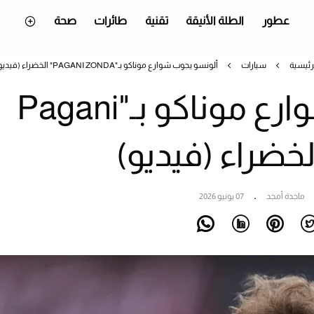
عطور
الطلة الأنيقة
تقنية
طائرات
صحة
رئيسية
سيارات
ألونسو يجوب شوارع موناكو بـ"PAGANI ZONDA" الخضراء (فيديو)
ألونسو يجوب شوارع موناكو بـ"Pagani
ماجدة أمجد
07 يونيو 2026