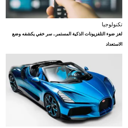
أغلى 10 عطور في العالم للرجال تمنحك فخامة
استثنائية
تكنولوجيا
لغز ضوء التلفزيونات الذكية المستمر.. سر خفي يكشفه وضع
الاستعداد
Aston Martin Valiant: على هوى الأبطال