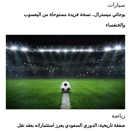
سيارات
بوجاتي ميسترال.. نسخة فريدة مستوحاة من اليعسوب
والخنفساء
أفضل تدريج للشعر الطويل لإطلالة جريئة وعصرية
رياضة
صفقة تاريخية: الدوري السعودي يعزز استثماراته بعقد نقل
أحذية Mary Jane: ترف وأناقة للرجال