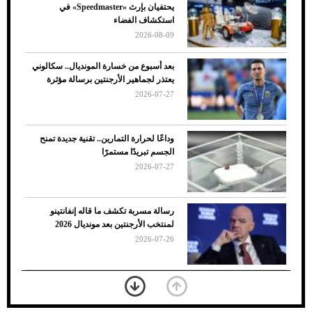
يحتفيان بإرث «Speedmaster» في
الأسباب والحلول
استكشاف الفضاء
2026-08-09
بعد أسبوع من خسارة المونديال.. سكالوني
يعتذر لجماهير الأرجنتين برسالة مؤثرة
2026-07-27
وداعًا لحرارة التمارين.. تقنية جديدة تمنح
الجسم تبريدًا مستمرًا
2026-07-27
7 نصائح لاختيار لون البنطلون المناسب للقميص
رسالة مسربة تكشف ما قاله إنفانتينو
الأسود
لمنتخب الأرجنتين بعد مونديال 2026
2026-07-26
«الجوازات» تكشف طريقة استخراج رقم
الحدود للزائر عبر أبشر
2026-07-26