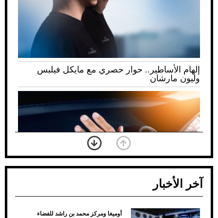
إلهام الأساطير.. حوار حصري مع مايكل فيلبس
وليون مارشان
آخر الأخبار
أوميغا ومركز محمد بن راشد للفضاء
ضعف تبريد مكيف السيارة عند الوقوف.. أشهر