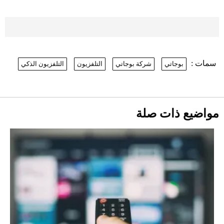
بعد 7 أشهر من تعرضه لحادث مروع.. جوشوا
يفوز على برينغا بـ"الضربة القاضية" (فيديو)
2026-07-26
سمات :
بوجاتي
شركة بوجاتي
التلفزيون
التلفزيون الذكي
نرى المستقبل من خلال تصميماتنا.. كيف حجزت
1886 مكانها في عالم الأزياء؟
موعد صرف حساب المواطن لشهر
أغسطس 2026
2026-07-25
مواضيع ذات صلة
أقصر يوم في 2026 يقترب.. ماذا يحدث في
دوران الأرض؟
2026-07-25
قبل ليلة النزال.. اكتمال وزن أبطال "The
Comeback" في جدة (فيديو)
2026-07-25