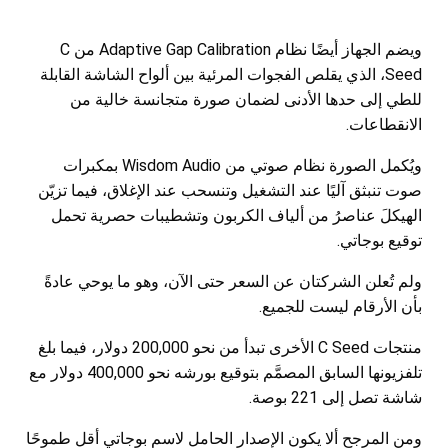
ويضم الجهاز أيضًا نظام Adaptive Gap Calibration من C
Seed، الذي يقلص الفجوات المرئية بين ألواح الشاشة القابلة
للطي إلى حدها الأدنى لضمان صورة متجانسة خالية من
الانقطاعات.
ويُكمل الصورة نظام صوتي من Wisdom Audio بمكبرات
صوت تنبثق آليًا عند التشغيل وتنسحب عند الإغلاق، فيما تزيّن
الهيكلَ عناصرُ من ألياف الكربون وتشطيبات حصرية تحمل
توقيع بوجاتي.
ولم تُعلن الشركتان عن السعر حتى الآن، وهو ما يوحي عادةً
بأن الأرقام ليست للجميع.
منتجات C Seed الأخرى تبدأ من نحو 200,000 دولار، فيما بلغ
تلفزيونها السابق المصمَّم بتوقيع بورشه نحو 400,000 دولار مع
شاشة تصل إلى 221 بوصة.
ومن المرجح ألا يكون الإصدار الحامل لاسم بوجاتي أقل طموحًا