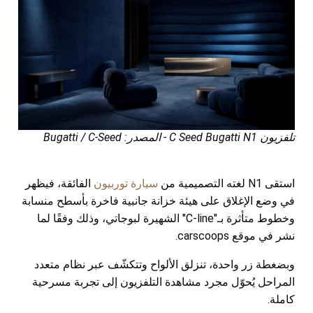
تلفزيون C Seed Bugatti N1 - المصدر: Bugatti / C-Seed
استقى N1 لغته التصميمية من
سيارة توربيون
الفائقة، فيظهر
في وضع الإغلاق على هيئة خزانة جانبية فاخرة بأسطح منسابة
وخطوط متأثرة بـ"C-line" الشهيرة لبوجاتي، وذلك وفقًا لما
نشر في موقع carscoops.
وبضغطة زر واحدة، تنزلق الألواح وتتكشّف عبر نظام متعدد
المراحل يُحوّل مجرد مشاهدة التلفزيون إلى تجربة مسرحية
كاملة.