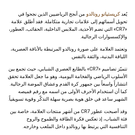
يُعد
كريستيانو رونالدو
من أنجح الرياضيين الذين نجحوا في
تحويل أسمائهم إلى علامات تجارية متكاملة. فقد أطلق علامة
«CR7» التي تضم الأحذية، الملابس الداخلية، الحقائب، العطور،
والإكسسوارات الرجالية.
وتعتمد العلامة على صورة رونالدو المرتبطة بالأناقة العصرية،
اللياقة البدنية، والثقة بالنفس.
تتميّز تصاميم «CR7» بالطابع العصري الشبابي، حيث تجمع بين
الأسلوب الرياضي والفخامة اليومية، وهو ما جعل العلامة تحقق
انتشاراً واسعاً بين جمهور كرة القدم وعشاق الموضة الرجالية.
كما أن استخدام الأحرف الأولى من اسمه مع رقم قميصه
الشهير ساعد في خلق هوية بصرية سهلة التذكّر وقوية تسويقياً.
وقد أصبحت عطور CR7 من أشهر منتجات العلامة، خاصة بين
فئة الشباب، إذ تعكس فكرة الطاقة والطموح والروح
التنافسية التي يرتبط بها رونالدو داخل الملعب وخارجه.