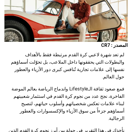
المصدر : CR7
لم تعد شهرة لاعبي كرة القدم مرتبطة فقط بالأهداف
والبطولات التي يحققونها داخل الملاعب، بل تحوّلت أسماؤهم
نفسها إلى علامات تجارية تُنافس كبرى دور الأزياء والعطور
حول العالم.
فمع صعود ثقافة الـLifestyle واندماج الرياضة بعالم الموضة
الفاخرة، نجح عدد من نجوم كرة القدم في استثمار شعبيتهم
لبناء علامات تعكس شخصياتهم وأسلوب حياتهم، لتصبح
أسماؤهم جزءاً من سوق الأزياء والإكسسوارات والعطور
الرجالية.
نأخذك في هذا التقرير في جولة بين أبرز نجوم كرة القدم الذين