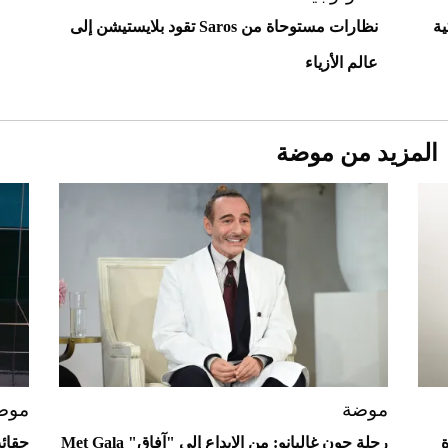
ية
نظارات مستوحاة من Saros تقود بلايستيشن إلى
عالم الأزياء
المزيد من موضة
Aston Martin Valiant: على هوى الأبطال
موضة
موض
ورة
رحلة جون غاليانو: من الإبداع إلى "آفاق" Met Gala