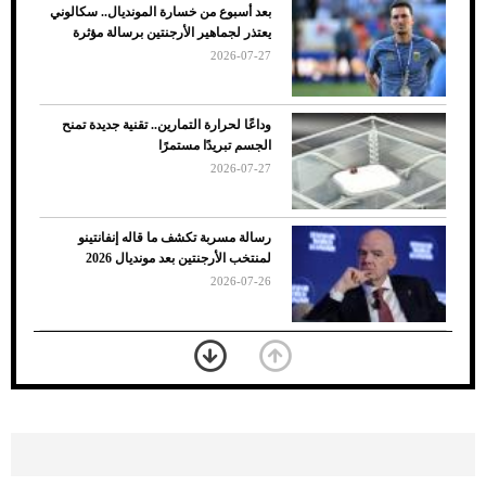
بعد أسبوع من خسارة المونديال.. سكالوني
يعتذر لجماهير الأرجنتين برسالة مؤثرة
2026-07-27
وداعًا لحرارة التمارين.. تقنية جديدة تمنح
الجسم تبريدًا مستمرًا
2026-07-27
7 نصائح لاختيار لون البنطلون المناسب للقميص
رسالة مسربة تكشف ما قاله إنفانتينو
الأسود
لمنتخب الأرجنتين بعد مونديال 2026
2026-07-26
«الجوازات» تكشف طريقة استخراج رقم
الحدود للزائر عبر أبشر
2026-07-26
بعد 7 أشهر من تعرضه لحادث مروع.. جوشوا
يفوز على برينغا بـ"الضربة القاضية" (فيديو)