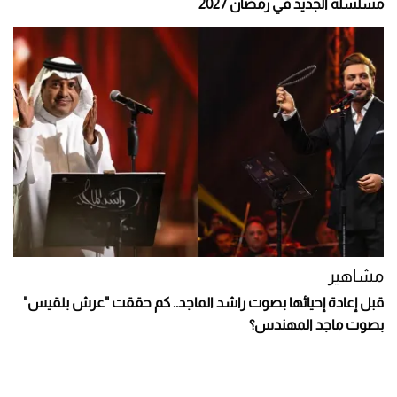
مسلسله الجديد في رمضان 2027
مشاهير
قبل إعادة إحيائها بصوت راشد الماجد.. كم حققت "عرش بلقيس"
بصوت ماجد المهندس؟