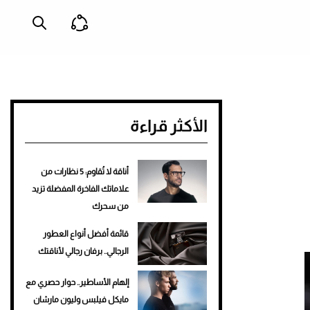
الأكثر قراءة
أناقة لا تُقاوم: 5 نظارات من
علاماتك الفاخرة المفضلة تزيد
من سحرك
قائمة أفضل أنواع العطور
الرجالي.. برفان رجالي لأناقتك
إلهام الأساطير.. حوار حصري مع
مايكل فيلبس وليون مارشان