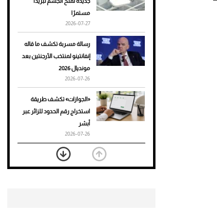
جديدة تمنح الجسم تبريدًا
مستمرًا
أحذية Mary Jane: ترف وأناقة
2026-07-27
للرجال
رسالة مسربة تكشف ما قاله
إنفانتينو لمنتخب الأرجنتين بعد
مونديال 2026
2026-07-26
«الجوازات» تكشف طريقة
استخراج رقم الحدود للزائر عبر
أبشر
2026-07-26
بعد 7 أشهر من تعرضه لحادث
مروع.. جوشوا يفوز على برينغا
بـ"الضربة القاضية" (فيديو)
2026-07-26
موعد صرف حساب المواطن