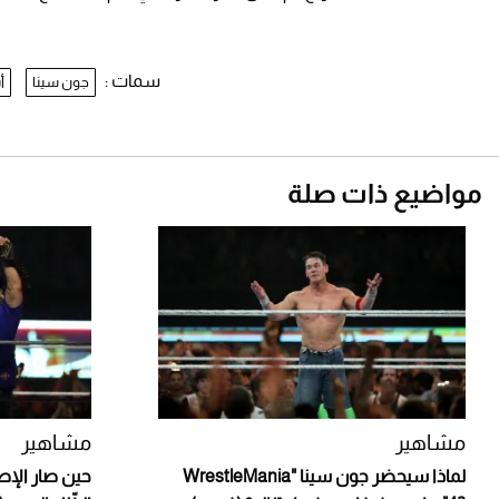
سمات :
جون سينا
أ
مواضيع ذات صلة
مشاهير
مشاهير
لماذا سيحضر جون سينا "WrestleMania
حين صار الإصر