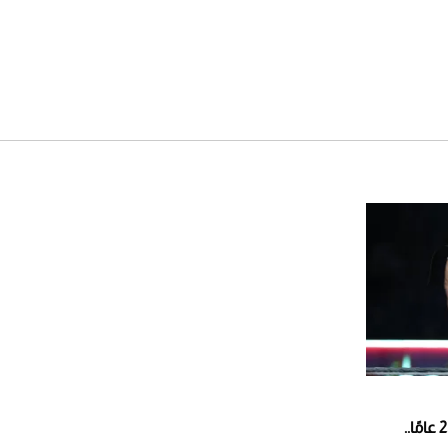
جون سينا يودع المصارعة بعد 23 عامًا..