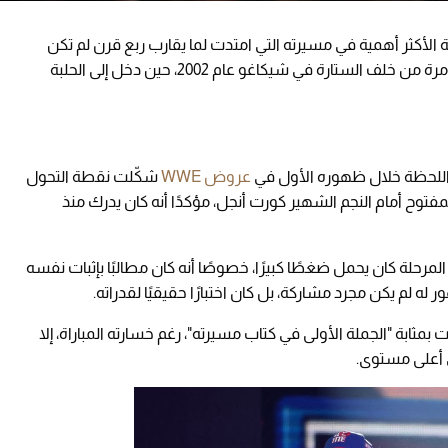
 الأكثر أهمية في مسيرته التي امتدت لما يقارب ربع قرن لم تكن
لحظة انتصار أو تتويج، بل كانت لحظة خروجه لأول مرة من خلف الستارة في شيكاغو عام 2002، حين دخل إلى الحلبة
عروض WWE
شكّلت نقطة التحول
فتوح أمام النجم الشهير كورت أنجل، مؤكدًا أنه كان يدرك منذ
لمرحلة كان يحمل ضغطًا كبيرًا، خصوصًا أنه كان مطالبًا بإثبات نفسه
له لم يكن مجرد مشاركة، بل كان اختبارًا حقيقيًا لقدراته.
ثابة "الجملة الأولى في كتاب مسيرته"، رغم خسارته المباراة، إلا
ي أعلى مستوى.