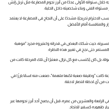
جه خلال سنواته الأولى عددًا من أبرز نجوم المصارعة مثل تربل إتش
تواه الفني وبناء شخصيته داخل الحلبة.
الاحترام تدريجيًا، مشددًا على أن النجاح في المصارعة لا يعتمد
ار والمنافسة أمام الأفضل.
ة مسيرته، حيث شكك البعض في قدراته واعتبروه مجرد "موهبة
 المستمر حتى نجح في تغيير هذه النظرة.
ولة، بل كان يُكتسب مع كل نزال، معتبرًا أن تلك المرحلة كانت من
ارعة كانت "وظيفة صعبة لكنها ملهمة"، صنعت منه اسمًا بارزًا في
دايات من أي لحظة انتصار لاحقة.
ون سينا انضم إلى WWE عام 2001 وهو في الرابعة والعشرين من عمره، قبل أن يصبح أحد أبرز نجومها عبر