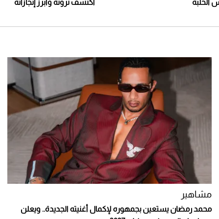
ش الحلبة
اكتشف ثروته وأبرز إنجازاته
مشاهير
محمد رمضان يستعين بجمهوره لإكمال أغنيته الجديدة.. ويعلن