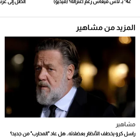
42" بـ لاس فيغاس رغم اعتزاله؟ (فيديو)
الظّل إلى عر
المزيد من مشاهير
مشاهير
راسل كرو يخطف الأنظار بعضلاته.. هل عاد "المحارب" من جديد؟