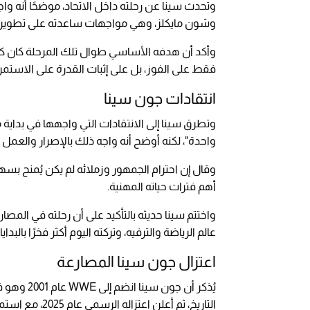
وتحدث سينا عن رحلته داخل الاتحاد، موضحًا أنه وا
وشون مايكلز، وهي مواجهات ساعدته على تطوير مس
وأكد أن هدفه الأساسي طوال تلك المرحلة كان كسب 
فقط على الفوز، بل على إثبات القدرة على الاستمر
انتقادات جون سينا
وتطرق سينا إلى الانتقادات التي واجهها في بداي
واحدة"، لكنه أوضح أنه واجه ذلك بالإصرار والعمل
وقال إن احترام الجمهور وزملائه لم يكن يُمنح بسه
أهم فترات حياته المهنية.
واختتم سينا حديثه بالتأكيد على أن رحلته في المص
عالم الرياضة والترفيه، وتركته اليوم أكثر فخرًا بالب
اعتزال جون سينا المصارعة
يُذكر أن ج
التاريخ، ثم أعلن اعتزاله الرسمي عام 2025، مع استمرار ظهوره كسفير للاتحاد.