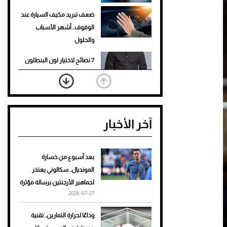
ضعف تبريد مكيف السيارة عند
الوقوف.. أشهر الأسباب
والحلول
7 نصائح لاختيار لون البنطلون
المناسب للقميص الأسود
نرى المستقبل من خلال
تصميماتنا.. كيف حجزت 1886
آخر الأخبار
مكانها في عالم الأزياء؟
أغلى 10 عطور في العالم للرجال
تمنحك فخامة استثنائية
بعد أسبوع من خسارة
المونديال.. سكالوني يعتذر
Aston Martin Valiant: على
لجماهير الأرجنتين برسالة مؤثرة
هوى الأبطال
2026-07-27
أفضل تدريج للشعر الطويل
وداعًا لحرارة التمارين.. تقنية
لإطلالة جريئة وعصرية