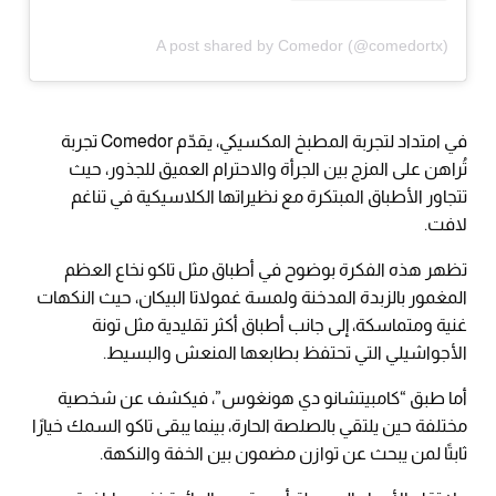
A post shared by Comedor (@comedortx)
في امتداد لتجربة المطبخ المكسيكي، يقدّم Comedor تجربة
تُراهن على المزج بين الجرأة والاحترام العميق للجذور، حيث
تتجاور الأطباق المبتكرة مع نظيراتها الكلاسيكية في تناغم
لافت.
تظهر هذه الفكرة بوضوح في أطباق مثل تاكو نخاع العظم
المغمور بالزبدة المدخنة ولمسة غمولاتا البيكان، حيث النكهات
غنية ومتماسكة، إلى جانب أطباق أكثر تقليدية مثل تونة
الأجواشيلي التي تحتفظ بطابعها المنعش والبسيط.
أما طبق “كامبيتشانو دي هونغوس”، فيكشف عن شخصية
مختلفة حين يلتقي بالصلصة الحارة، بينما يبقى تاكو السمك خيارًا
ثابتًا لمن يبحث عن توازن مضمون بين الخفة والنكهة.