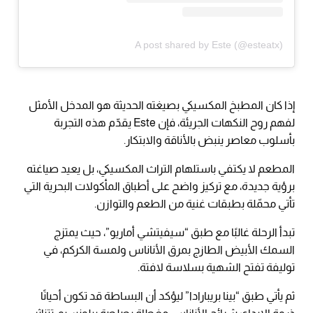
A post shared by Este (@esteatx)
إذا كان المطبخ المكسيكي بصيغته الحديثة هو المدخل الأمثل
لفهم روح النكهات الجريئة، فإن Este يقدّم هذه التجربة
بأسلوب معاصر ينبض بالأناقة والابتكار.
المطعم لا يكتفي باستلهام التراث المكسيكي، بل يعيد صياغته
برؤية جديدة، مع تركيز واضح على أطباق المأكولات البحرية التي
تأتي محمّلة بطبقات غنية من الطعم والتوازن.
تبدأ الرحلة غالبًا مع طبق “سيفيتشي أماريو”، حيث يمتزج
السمك الأبيض الطازج بمرق الأناناس ولمسة الكركم، في
توليفة تفتح الشهية بسلاسة لافتة.
ثم يأتي طبق “بينا بريبارادا” ليؤكد أن البساطة قد تكون أحيانًا