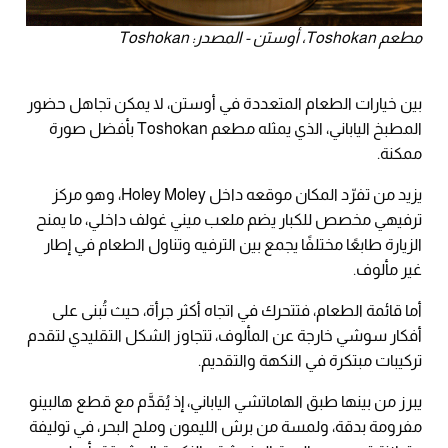
مطعم Toshokan، أوستن - المصدر: Toshokan
بين خيارات الطعام المتعددة في أوستن، لا يمكن تجاهل حضور
المطبخ الياباني، الذي يمثله مطعم Toshokan بأفضل صورة
ممكنة.
يزيد من تفرّد المكان موقعه داخل Holey Moley، وهو مركز
ترفيهي مخصص للكبار يضم ملعب ميني غولف داخلي، ما يمنح
الزيارة طابعًا مختلفًا يجمع بين الترفيه وتناول الطعام في إطار
غير مألوف.
أما قائمة الطعام، فتتحرك في اتجاه أكثر جرأة، حيث تُبنى على
أفكار سوشي خارجة عن المألوف، تتجاوز الشكل التقليدي لتقدم
تركيبات مبتكرة في النكهة والتقديم.
يبرز من بينها طبق الهاماتشي الياباني، إذ يُقدَّم مع قطع هالبينو
مفرومة بدقة، ولمسة من برش الليمون وملح البحر، في توليفة