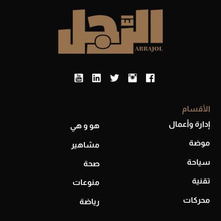
أحذية Mary Jane: ترف وأناقة للرجال
الأقسام
إدارة وأعمال
هو و هي
موضة
مشاهير
سياحة
صحة
تقنية
منوعات
محركات
رياضة