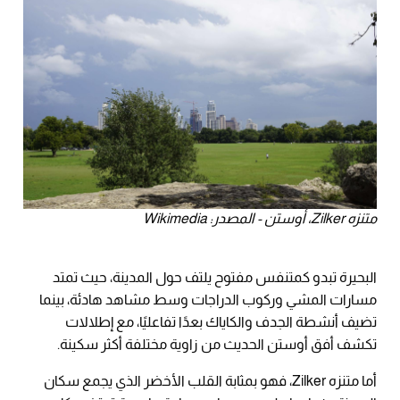
متنزه Zilker، أوستن - المصدر: Wikimedia
البحيرة تبدو كمتنفس مفتوح يلتف حول المدينة، حيث تمتد
مسارات المشي وركوب الدراجات وسط مشاهد هادئة، بينما
تضيف أنشطة الجدف والكاياك بعدًا تفاعليًا، مع إطلالات
تكشف أفق أوستن الحديث من زاوية مختلفة أكثر سكينة.
أما متنزه Zilker، فهو بمثابة القلب الأخضر الذي يجمع سكان