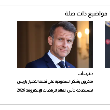
قبل ليلة النزال.. اكتمال وزن أبطال "The
Comeback" في جدة (فيديو)
مواضيع ذات صلة
2026-07-25
"بوجاتي ميسترال" الاستثنائية للبيع في مزاد
مونتيري
2026-07-23
أغلى 10 عطور في العالم للرجال تمنحك فخامة
استثنائية
منوعات
ماكرون يشكر السعودية على ثقتها لاختيار باريس
لاستضافة كأس العالم للرياضات الإلكترونية 2026