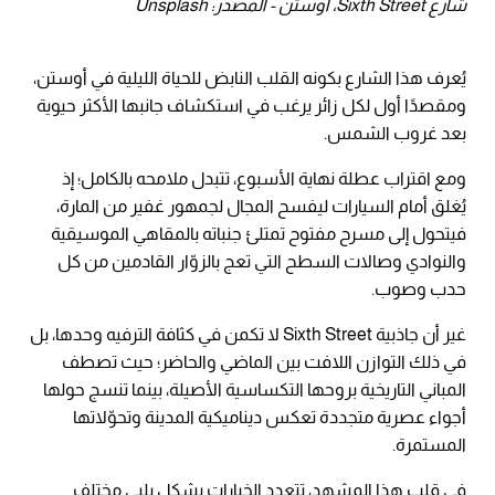
شارع Sixth Street، أوستن - المصدر: Unsplash
يُعرف هذا الشارع بكونه القلب النابض للحياة الليلية في أوستن،
ومقصدًا أول لكل زائر يرغب في استكشاف جانبها الأكثر حيوية
بعد غروب الشمس.
ومع اقتراب عطلة نهاية الأسبوع، تتبدل ملامحه بالكامل؛ إذ
يُغلق أمام السيارات ليفسح المجال لجمهور غفير من المارة،
فيتحول إلى مسرح مفتوح تمتلئ جنباته بالمقاهي الموسيقية
والنوادي وصالات السطح التي تعج بالزوّار القادمين من كل
حدب وصوب.
غير أن جاذبية Sixth Street لا تكمن في كثافة الترفيه وحدها، بل
في ذلك التوازن اللافت بين الماضي والحاضر؛ حيث تصطف
المباني التاريخية بروحها التكساسية الأصيلة، بينما تنسج حولها
أجواء عصرية متجددة تعكس ديناميكية المدينة وتحوّلاتها
المستمرة.
في قلب هذا المشهد، تتعدد الخيارات بشكل يلبي مختلف