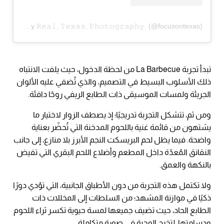
A post shared by 𝚁𝚎𝚊𝚕. 𝚃𝚎𝚡𝚊𝚜. 𝙿𝚑𝚘𝚝𝚘𝚐𝚛𝚊𝚙𝚑𝚢. (@focusontexas)
تبدأ تجربة La Barbecue من لحظة الدخول، حيث يلفت الانتباه
ذلك الأسلوب البسيط في التصميم، والذي تُضفي عليه الألوان
الجريئة ولمسات الموسيقى ذات الطابع الريفي روحًا دافئة.
ومن ثم، تتشكل التجربة تدريجيًا؛ إذ يصطف الزوار لاختيار ما
يشتهون من قائمة غنية باللحوم المدخنة التي تُحضّر بعناية
واضحة. فيما يظل لحم البريسكت النجم الأبرز بلا منازع، إلى جانب
النقانق المُعدّة داخل المطعم وأضلاع اللحم البقري التي تفيض
بالنكهة والعمق.
ولا تكتمل هذه التجربة من دون الأطباق الجانبية، التي تؤدي دورًا
ذكيًا في موازنة المشهد؛ من السلطات إلى المخللات ذات
الطابع الحاد، حيث تضيف جميعها لمسة حيوية تكسر ثراء اللحوم
ودسامتها، لتخرج الوجبة في صورة متكاملة.