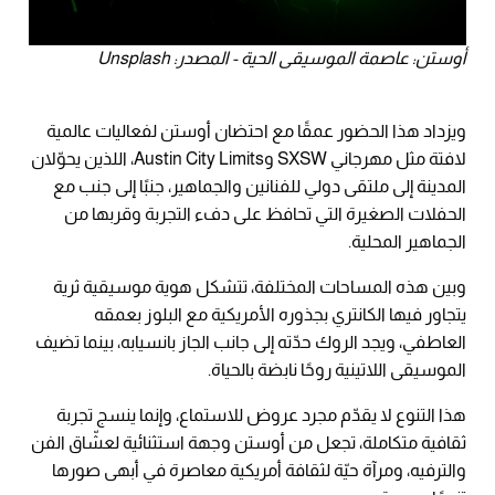
أوستن: عاصمة الموسيقى الحية - المصدر: Unsplash
ويزداد هذا الحضور عمقًا مع احتضان أوستن لفعاليات عالمية
لافتة مثل مهرجاني SXSW وAustin City Limits، اللذين يحوّلان
المدينة إلى ملتقى دولي للفنانين والجماهير، جنبًا إلى جنب مع
الحفلات الصغيرة التي تحافظ على دفء التجربة وقربها من
الجماهير المحلية.
وبين هذه المساحات المختلفة، تتشكل هوية موسيقية ثرية
يتجاور فيها الكانتري بجذوره الأمريكية مع البلوز بعمقه
العاطفي، ويجد الروك حدّته إلى جانب الجاز بانسيابه، بينما تضيف
الموسيقى اللاتينية روحًا نابضة بالحياة.
هذا التنوع لا يقدّم مجرد عروض للاستماع، وإنما ينسج تجربة
ثقافية متكاملة، تجعل من أوستن وجهة استثنائية لعشّاق الفن
والترفيه، ومرآة حيّة لثقافة أمريكية معاصرة في أبهى صورها