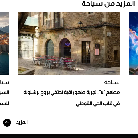
المزيد من سياحة
Aston Martin Valiant: على هوى الأبطال
سياحة
سيا
مطعم "a".. تجربة طهو راقية تحتفي بروح برشلونة
السيا
في قلب الحي القوطي
للسف
أفضل تدريج للشعر الطويل لإطلالة جريئة وعصرية
المزيد