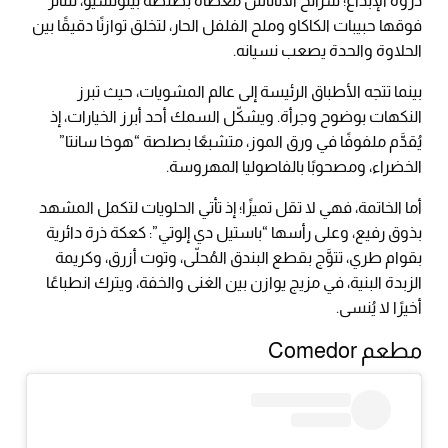
ذروة الإبداع؛ شرائح الأناناس مغطاة بصلصة بيلونسيو، تتناثر
فوقها حبيبات الكاكاو وملح الفلفل الحار، لتخلق توازنًا دقيقًا بين
الحلاوة والحدة يصعب نسيانه.
بينما تتجه الأطباق الرئيسة إلى عالم المشويات، حيث تبرز
النكهات بوضوح وجرأة. ويشكّل السمك أحد أبرز الخيارات، إذ
يُقدَّم ملفوفًا في ورق الموز، متشبعًا بصلصة “هوخا سانتا”
الخضراء، ومصحوبًا بالفاصوليا المهروسة.
أما الخاتمة، فهي لا تقل تميزًا؛ إذ تأتي الحلويات لتكمل المشهد
بذوق رفيع، وعلى رأسها “باستيل دي إلوتي”: كعكة ذرة دائرية
بقوام طري، تتوَّج بقطع البندق المُحلّى، وتوت أزرق، وكريمة
الزبدة البنية، في مزيج يوازن بين الغنى والخفة، ويترك انطباعًا
أخيرًا لا يُنسى.
مطعم Comedor