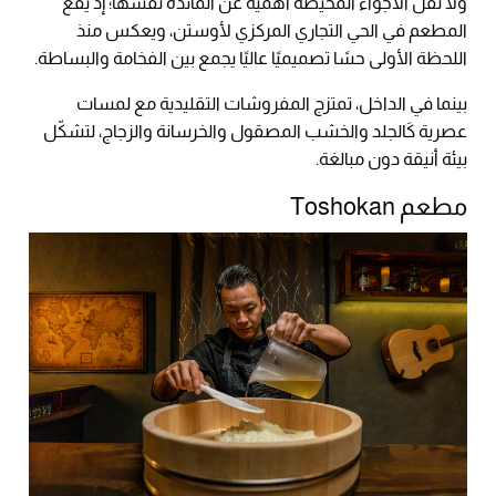
ولا تقل الأجواء المحيطة أهمية عن المائدة نفسها؛ إذ يقع
المطعم في الحي التجاري المركزي لأوستن، ويعكس منذ
اللحظة الأولى حسًا تصميميًا عاليًا يجمع بين الفخامة والبساطة.
بينما في الداخل، تمتزج المفروشات التقليدية مع لمسات
عصرية كَالجلد والخشب المصقول والخرسانة والزجاج، لتشكّل
بيئة أنيقة دون مبالغة.
مطعم Toshokan