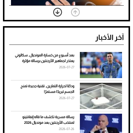
آخر الأخبار
بعد أسبوع من خسارة المونديال.. سكالوني
ضعف تبريد مكيف السيارة عند الوقوف.. أشهر
يعتذر لجماهير الأرجنتين برسالة مؤثرة
الأسباب والحلول
2026-07-27
وداعًا لحرارة التمارين.. تقنية جديدة تمنح
الجسم تبريدًا مستمرًا
2026-07-27
رسالة مسربة تكشف ما قاله إنفانتينو
لمنتخب الأرجنتين بعد مونديال 2026
2026-07-26