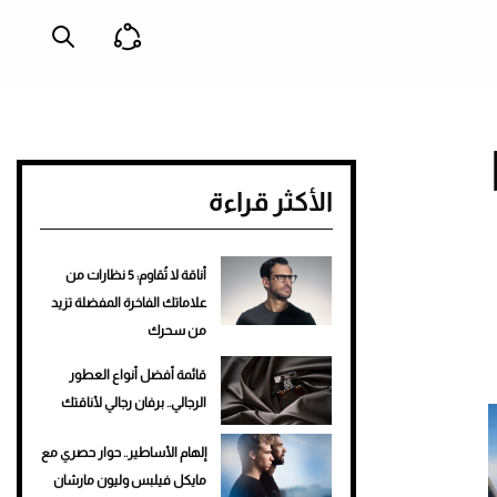
الأكثر قراءة
أناقة لا تُقاوم: 5 نظارات من
علاماتك الفاخرة المفضلة تزيد
من سحرك
قائمة أفضل أنواع العطور
الرجالي.. برفان رجالي لأناقتك
إلهام الأساطير.. حوار حصري مع
مايكل فيلبس وليون مارشان