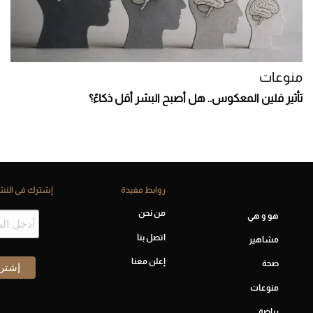
منوعات
تأثير فلين المعكوس.. هل أصبح البشر أقل ذكاءً؟
روابط مفيدة
إشترك فى النشر
من نحن
هو و هي
اتصل بنا
مشاهير
إعلن معنا
صحة
منوعات
رياضة