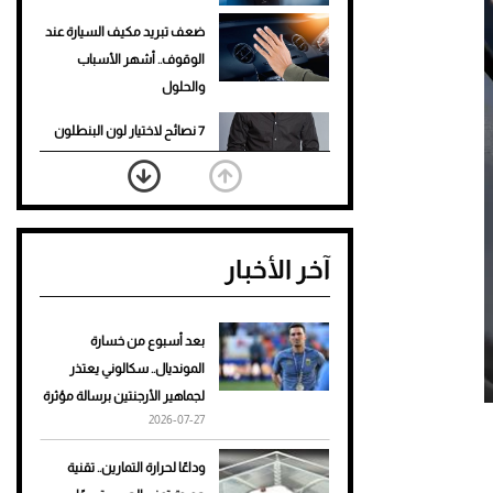
ضعف تبريد مكيف السيارة عند
الوقوف.. أشهر الأسباب
والحلول
7 نصائح لاختيار لون البنطلون
المناسب للقميص الأسود
نرى المستقبل من خلال
تصميماتنا.. كيف حجزت 1886
آخر الأخبار
مكانها في عالم الأزياء؟
أغلى 10 عطور في العالم للرجال
تمنحك فخامة استثنائية
بعد أسبوع من خسارة
المونديال.. سكالوني يعتذر
Aston Martin Valiant: على
لجماهير الأرجنتين برسالة مؤثرة
هوى الأبطال
2026-07-27
أفضل تدريج للشعر الطويل
وداعًا لحرارة التمارين.. تقنية
لإطلالة جريئة وعصرية