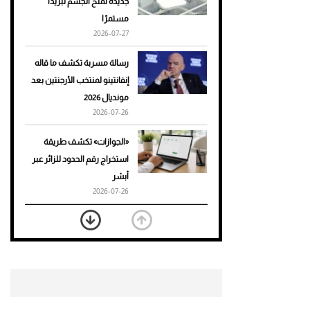
جديدة تمنح الجسم تبريدًا
مستمرًا
أحذية Mary Jane: ترف وأناقة
2026-07-27
للرجال
رسالة مسربة تكشف ما قاله
إنفانتينو لمنتخب الأرجنتين بعد
مونديال 2026
2026-07-26
«الجوازات» تكشف طريقة
استخراج رقم الحدود للزائر عبر
أبشر
2026-07-26
بعد 7 أشهر من تعرضه لحادث
مروع.. جوشوا يفوز على برينغا
بـ"الضربة القاضية" (فيديو)
2026-07-26
موعد صرف حساب المواطن