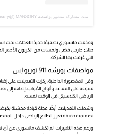
تمت مشاركة منشور بواسطة ‏‎MANSORY‎‏ (@‏‎mansory‎‏)
طلاء خارجي فضي ولمسات من الكربون الأحمر الداكن،
التي عُرفت بها الشركة.
مواصفات بورشه 911 توربو إس
وفي المقصورة الداخلية، ركزت التعديلات على إضاف
متنوعة على المقاعد وألواح الأبواب، إضافة إلى نق
الرياضي الكلاسيكي في الوقت نفسه.
وشملت التعديلات أيضًا عجلة قيادة محسّنة بقبضة 
تصميمية دقيقة تعزز الطابع الرياضي داخل المقصو
ورغم هذه التغييرات، لم تكشف مانسوري عن أي ترقيا