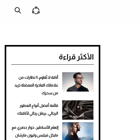
الأكثر قراءة
أناقة لا تُقاوم: 5 نظارات من
علاماتك الفاخرة المفضلة تزيد
من سحرك
قائمة أفضل أنواع العطور
الرجالي.. برفان رجالي لأناقتك
إلهام الأساطير.. حوار حصري مع
مايكل فيلبس وليون مارشان