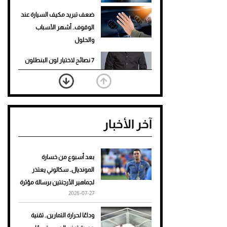
ضعف تبريد مكيف السيارة عند
الوقوف.. أشهر الأسباب
والحلول
7 نصائح لاختيار لون البنطلون
المناسب للقميص الأسود
نرى المستقبل من خلال
تصميماتنا.. كيف حجزت 1886
آخر الأخبار
مكانها في عالم الأزياء؟
أغلى 10 عطور في العالم للرجال
تمنحك فخامة استثنائية
بعد أسبوع من خسارة
المونديال.. سكالوني يعتذر
Aston Martin Valiant: على
لجماهير الأرجنتين برسالة مؤثرة
هوى الأبطال
2026-07-27
أفضل تدريج للشعر الطويل
وداعًا لحرارة التمارين.. تقنية
لإطلالة جريئة وعصرية