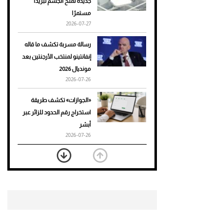
جديدة تمنح الجسم تبريدًا
مستمرًا
أحذية Mary Jane: ترف وأناقة
2026-07-27
للرجال
رسالة مسربة تكشف ما قاله
إنفانتينو لمنتخب الأرجنتين بعد
مونديال 2026
2026-07-26
«الجوازات» تكشف طريقة
استخراج رقم الحدود للزائر عبر
أبشر
2026-07-26
بعد 7 أشهر من تعرضه لحادث
مروع.. جوشوا يفوز على برينغا
بـ"الضربة القاضية" (فيديو)
2026-07-26
موعد صرف حساب المواطن