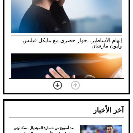
إلهام الأساطير.. حوار حصري مع مايكل فيلبس
وليون مارشان
آخر الأخبار
بعد أسبوع من خسارة المونديال.. سكالوني
ضعف تبريد مكيف السيارة عند الوقوف.. أشهر