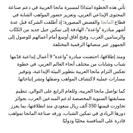
تأتي هذه الخطوة امتدادًا لمسيرة مانجا العربية في دعم صناعة
المحتوى الإبداعي العربي، وتعزيز حضور المواهب الشابة في
قطاع
المانجا
والقصص المصورة؛ إذ أطلقت الشركة قبل عدة
أشهر مبادرة "واعدة"، الهادفة إلى تمكين جيل جديد من الكتّاب
والرسامين العرب، وفتح آفاق أوسع أمام أعمالهم للوصول إلى
الجمهور عبر منصاتها الرقمية المختلفة.
ومنذ إطلاقها، احتضنت مبادرة "واعدة" 9 أعمال إبداعية قدّمها
شباب وشابات من مختلف أنحاء العالم العربي، في خطوة
تعكس التزام مانجا العربية بتطوير البيئة الإبداعية، وتوفير
مسارات عملية لاكتشاف المواهب وصقلها ونشر إنتاجاتها.
كما تواصل مانجا العربية، وللعام الرابع على التوالي، تنظيم
مسابقتها السنوية المخصصة لدعم المبدعين العرب، بجوائز
تجاوزت قيمتها 350 ألف ريال سعودي منذ انطلاقتها، بما يعزز
دورها الريادي في تمكين الشباب، ورفد صناعة المانجا بمواهب
قادرة على المنافسة محليًا ودوليًا.