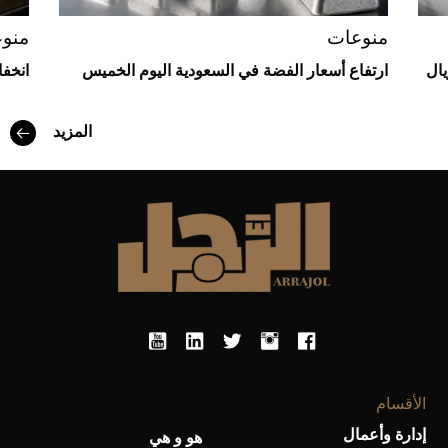
منوعات
منو
يال
ارتفاع أسعار الفضة في السعودية اليوم الخميس
انخف
المزيد
أفضل تدريج للشعر الطويل لإطلالة جريئة وعصرية
الأقسام
أحذية Mary Jane: ترف وأناقة للرجال
إدارة وأعمال
هو و هي