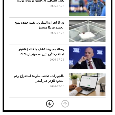
يعتذر لجماهير الأرجنتين برسالة مؤثرة
الأسباب والحلول
2026-07-27
وداعًا لحرارة التمارين.. تقنية جديدة تمنح
الجسم تبريدًا مستمرًا
2026-07-27
رسالة مسربة تكشف ما قاله إنفانتينو
لمنتخب الأرجنتين بعد مونديال 2026
2026-07-26
7 نصائح لاختيار لون البنطلون المناسب للقميص
«الجوازات» تكشف طريقة استخراج رقم
الأسود
الحدود للزائر عبر أبشر
2026-07-26
بعد 7 أشهر من تعرضه لحادث مروع.. جوشوا
يفوز على برينغا بـ"الضربة القاضية" (فيديو)
2026-07-26