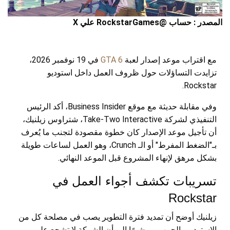
المصدر : حساب @RockstarGames علي X
مع اقتراب موعد إصدار لعبة
GTA 6
في 19 نوفمبر 2026،
تزايدت التساؤلات حول ظروف العمل داخل استوديو
Rockstar.
وفي مقابلة حديثة مع موقع Business Insider، أكد الرئيس
التنفيذي لشركة Take-Two Interactive، شتراوس زيلنيك،
أن تأجيل موعد الإصدار كان خطوة مقصودة لتجنب ما يُعرف
بـ"الضغط المفرط" أو الـ Crunch، وهو العمل لساعات طويلة
بشكل مرهق لإنهاء المشروع قبل الموعد النهائي.
تسريبات تكشف أجواء العمل في
Rockstar
زيلنيك أوضح أن تمديد فترة التطوير يصب في مصلحة كل من
الاستوديو والجمهور، مشيرًا إلى أن الشركة لا تشجع على