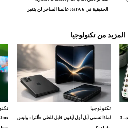
الحقيقية في GTA 6: عالمنا الساخر لن يتغير
المزيد من تكنولوجيا
Aston Martin Valiant: على هوى الأبطال
تكنولوجيا
تكنو
واتساب يختبر واجهات جديدة لمستخدمي أندرويد.. 3
لماذا تسمي آبل أول آيفون قابل للطي «ألترا» وليس
«فولد»؟
تنتظ