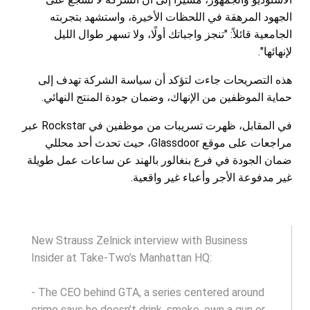
الجهود المرهقة في اللحظات الأخيرة، واستشهد بتجربته
الجامعية قائلاً: "تنجز واجباتك أولًا، ولا تسهر طوال الليل
لإنهائها".
هذه التصريحات جاءت لتؤكد أن سياسة الشركة تهدف إلى
حماية الموظفين من الإنهاك، وضمان جودة المنتج النهائي.
في المقابل، ظهرت تسريبات من موظفين في Rockstar عبر
مراجعات على موقع Glassdoor، حيث تحدث أحد محللي
ضمان الجودة في فرع بنغالور بالهند عن ساعات عمل طويلة
غير مدفوعة الأجر وأعباء غير واقعية.
New Strauss Zelnick interview with Business
Insider at Take-Two’s Manhattan HQ:
- The CEO behind GTA, a series centered around
crime says he doesn’t drink, smoke, own a gun or