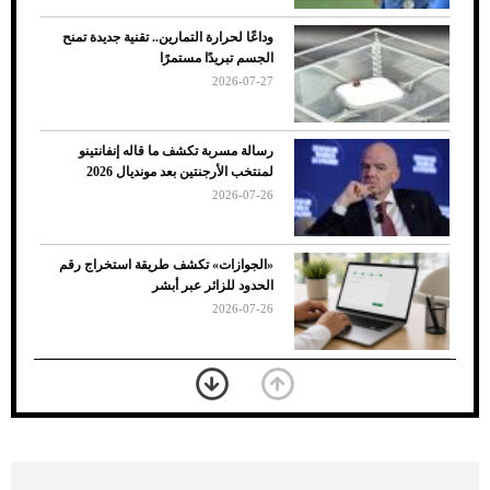
وداعًا لحرارة التمارين.. تقنية جديدة تمنح
الجسم تبريدًا مستمرًا
2026-07-27
رسالة مسربة تكشف ما قاله إنفانتينو
لمنتخب الأرجنتين بعد مونديال 2026
2026-07-26
7 نصائح لاختيار لون البنطلون المناسب للقميص
«الجوازات» تكشف طريقة استخراج رقم
الأسود
الحدود للزائر عبر أبشر
2026-07-26
بعد 7 أشهر من تعرضه لحادث مروع.. جوشوا
يفوز على برينغا بـ"الضربة القاضية" (فيديو)
2026-07-26