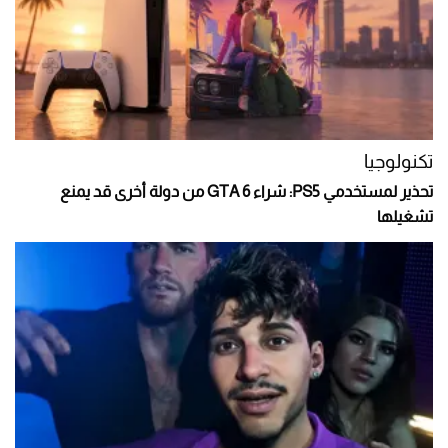
تكنولوجيا
تحذير لمستخدمي PS5: شراء GTA 6 من دولة أخرى قد يمنع
تشغيلها