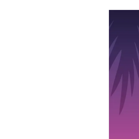
هوى الأبطال
أفضل تدريج للشعر الطويل
لإطلالة جريئة وعصرية
أحذية Mary Jane: ترف وأناقة
للرجال