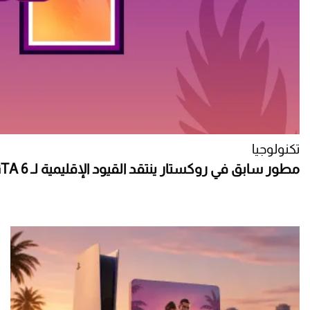
تكنولوجيا
مطور سابق في روكستار ينتقد القيود الإقليمية لـ GTA 6 على PS5