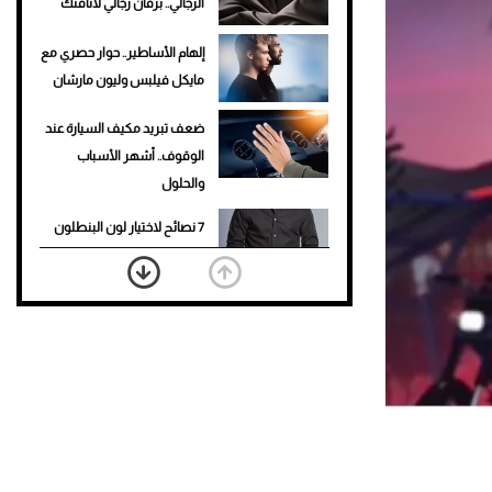
الرجالي.. برفان رجالي لأناقتك
إلهام الأساطير.. حوار حصري مع
مايكل فيلبس وليون مارشان
ضعف تبريد مكيف السيارة عند
الوقوف.. أشهر الأسباب
والحلول
7 نصائح لاختيار لون البنطلون
المناسب للقميص الأسود
نرى المستقبل من خلال
تصميماتنا.. كيف حجزت 1886
مكانها في عالم الأزياء؟
أغلى 10 عطور في العالم للرجال
تمنحك فخامة استثنائية
Aston Martin Valiant: على