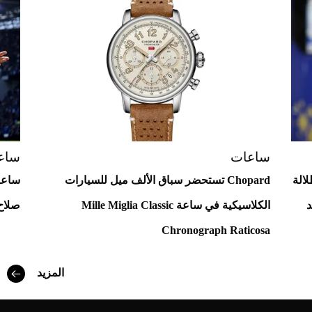
Aston Martin Valiant: على هوى الأبطال
ساعات
ساع
ر.. إطلالة
Chopard تستحضر سباق الألف ميل للسيارات
ساعة
د
الكلاسيكية في ساعة Mille Miglia Classic
صلاح.
أفضل تدريج للشعر الطويل لإطلالة جريئة وعصرية
Chronograph Raticosa
المزيد