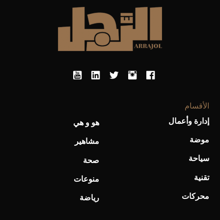
أحذية Mary Jane: ترف وأناقة للرجال
الأقسام
إدارة وأعمال
هو و هي
موضة
مشاهير
سياحة
صحة
تقنية
منوعات
محركات
رياضة