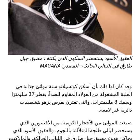
العقيق الأسود يستحضر السكون الذي يكتنف مضيق جبل
طارق في الليالي الحالكة - المصدر: MAGANA
وقد كان لها ذلك بأن أسكن كوتشيلاتو ستة موانئ جذابة في
العلبة المشغولة من الفولاذ المقاوم للصدأ، بقطر 37 ملليمترًا
وسمك 8 ملليمترات، والتي تقترن بقرص يزهو بتشطيبات
دائرية غير لامعة.
صيغت الموانئ من الأحجار الكريمة، من الأفينتورين الذي
يستحضر ليالي طنجة المتلألئة بالنجوم، والعقيق الأسود الذي
يحاكي هدوء مضيق جبل طارق في الليالي الحالكة، والمالاكيت