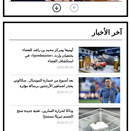
آخر الأخبار
أوميغا ومركز محمد بن راشد للفضاء
ضعف تبريد مكيف السيارة عند الوقوف.. أشهر
يحتفيان بإرث «Speedmaster» في
الأسباب والحلول
استكشاف الفضاء
2026-08-09
بعد أسبوع من خسارة المونديال.. سكالوني
يعتذر لجماهير الأرجنتين برسالة مؤثرة
2026-07-27
وداعًا لحرارة التمارين.. تقنية جديدة تمنح
الجسم تبريدًا مستمرًا
2026-07-27