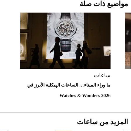
أقصر يوم في 2026 يقترب.. ماذا يحدث في
مواضيع ذات صلة
دوران الأرض؟
2026-07-25
قبل ليلة النزال.. اكتمال وزن أبطال "The
Comeback" في جدة (فيديو)
2026-07-25
أغلى 10 عطور في العالم للرجال تمنحك فخامة
استثنائية
ساعات
ما وراء الميناء… الساعات الهيكلية الأبرز في
Watches & Wonders 2026
المزيد من ساعات