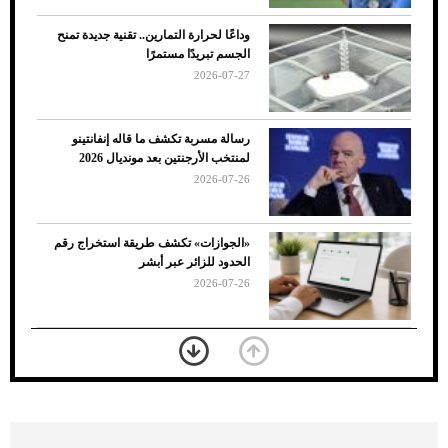
وداعًا لحرارة التمارين.. تقنية جديدة تمنح
الجسم تبريدًا مستمرًا
2026-07-27
رسالة مسربة تكشف ما قاله إنفانتينو
لمنتخب الأرجنتين بعد مونديال 2026
2026-07-26
7 نصائح لاختيار لون البنطلون المناسب للقميص
«الجوازات» تكشف طريقة استخراج رقم
الأسود
الحدود للزائر عبر أبشر
2026-07-26
بعد 7 أشهر من تعرضه لحادث مروع.. جوشوا
يفوز على برينغا بـ"الضربة القاضية" (فيديو)
2026-07-26