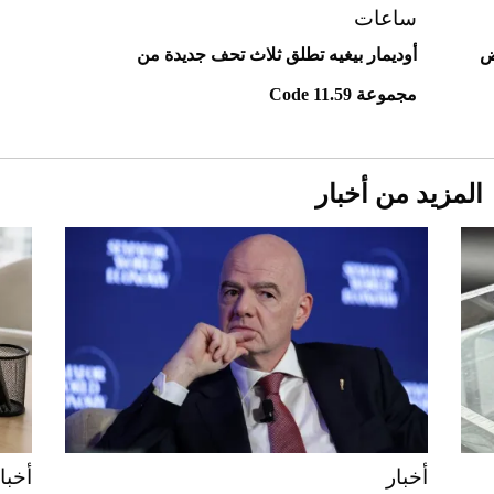
ساعات
ض
أوديمار بيغيه تطلق ثلاث تحف جديدة من
مجموعة Code 11.59
المزيد من أخبار
Aston Martin Valiant: على هوى الأبطال
أخبار
أخبا