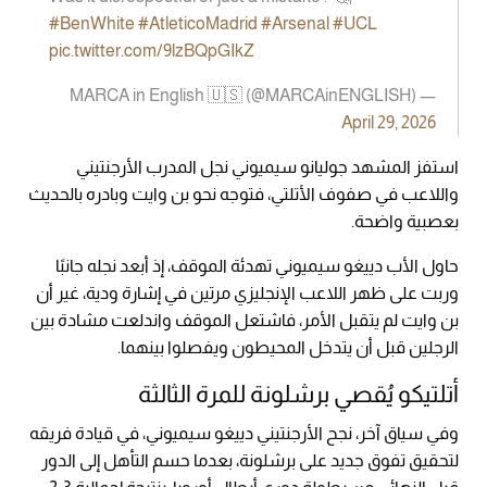
#BenWhite
#AtleticoMadrid
#Arsenal
#UCL
pic.twitter.com/9lzBQpGIkZ
— MARCA in English 🇺🇸 (@MARCAinENGLISH)
April 29, 2026
استفز المشهد جوليانو سيميوني نجل المدرب الأرجنتيني
واللاعب في صفوف الأتلتي، فتوجه نحو بن وايت وبادره بالحديث
بعصبية واضحة.
حاول الأب دييغو سيميوني تهدئة الموقف، إذ أبعد نجله جانبًا
وربت على ظهر اللاعب الإنجليزي مرتين في إشارة ودية، غير أن
بن وايت لم يتقبل الأمر، فاشتعل الموقف واندلعت مشادة بين
الرجلين قبل أن يتدخل المحيطون ويفصلوا بينهما.
أتلتيكو يُقصي برشلونة للمرة الثالثة
وفي سياق آخر، نجح الأرجنتيني
دييغو سيميوني
، في قيادة فريقه
لتحقيق تفوق جديد على
برشلونة
، بعدما حسم التأهل إلى الدور