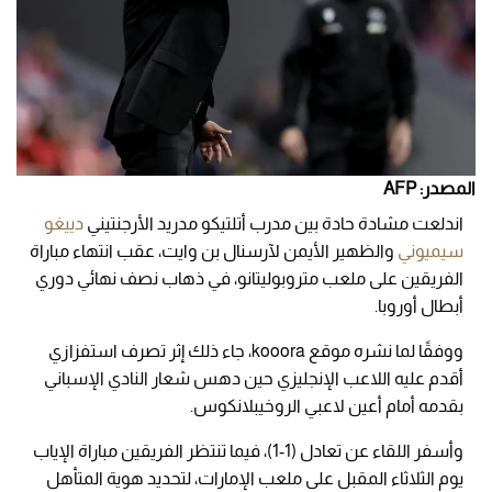
المصدر: AFP
اندلعت مشادة حادة بين مدرب أتلتيكو مدريد الأرجنتيني
دييغو
سيميوني
والظهير الأيمن لآرسنال بن وايت، عقب انتهاء مباراة
الفريقين على ملعب متروبوليتانو، في ذهاب نصف نهائي دوري
أبطال أوروبا.
ووفقًا لما نشره موقع kooora، جاء ذلك إثر تصرف استفزازي
أقدم عليه اللاعب الإنجليزي حين دهس شعار النادي الإسباني
بقدمه أمام أعين لاعبي الروخيبلانكوس.
وأسفر اللقاء عن تعادل (1-1)، فيما تنتظر الفريقين مباراة الإياب
يوم الثلاثاء المقبل على ملعب الإمارات، لتحديد هوية المتأهل