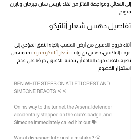
إلى النهائي ومواجهة الفائز من لقاء باريس سان جيرمان وبايرن
ميونخ.
تفاصيل دهس شعار أتلتيكو
أثناء خروج اللاعبين من أرض الملعب باتجاه النفق المؤدي إلى
غرف الملابس، دهس بن وايت
شعار أتلتيكو مدريد
بقدمه، في
تصرف لافت جرت العادة أن يتجنبه اللاعبون حرصًا على عدم
استفزاز الخصوم.
BEN WHITE STEPS ON ATLETI CREST AND
SIMEONE REACTS 🚨🚨
On his way to the tunnel, the Arsenal defender
accidentally stepped on the club’s badge, and
Simeone immediately called him out 🗣️
Was it disrespectful or just a mistake? 🤔