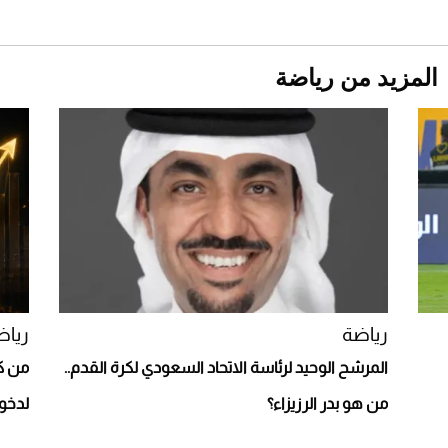
المزيد من رياضة
Aston Martin Valiant: على هوى الأبطال
رياضة
رياض
المرشح الوحيد لرئاسة الاتحاد السعودي لكرة القدم..
من كا
من هو بدر الرزيزاء؟
لدخول