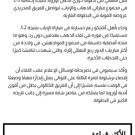
قبل النهائي من بطولة
دوري أبطال أوروبا
، بنتيجة إجمالية 3-2
في مجموع مباراتي الذهاب والإياب، ليواصل الفريق المدريدي
عروضه القوية في البطولة القارية.
وجاء تأهل أتلتيكو رغم خسارته في مباراة الإياب بنتيجة 2-1،
مستفيدًا من فوزه في لقاء الذهاب بهدفين دون رد، وهو ما
منحه أفضلية حاسمة في مجموع المواجهتين، في واحدة من
أكثر مباريات الدور ربع النهائي إثارة، والتي شهدت تنافسًا كبيرًا
حتى اللحظات الأخيرة.
وأكد سيميوني في تصريحاته لوسائل الإعلام عقب اللقاء أن
إقصاء برشلونة للمرة الثالثة على التوالي يمثل إنجازًا مهمًا وصعبًا
في الوقت نفسه، مشيرًا إلى أن الفريق الكتالوني يظل من أقوى
أندية أوروبا، لما يمتلكه من عناصر شابة مميزة إلى جانب تاريخه
الكبير في البطولة.
الأكثر قراءة