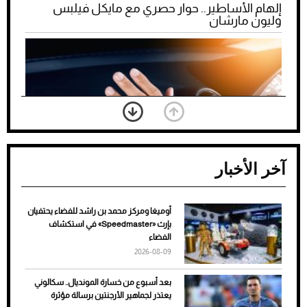
إلهام الأساطير.. حوار حصري مع مايكل فيلبس
وليون مارشان
آخر الأخبار
أوميغا ومركز محمد بن راشد للفضاء يحتفيان
ضعف تبريد مكيف السيارة عند الوقوف.. أشهر
بإرث «Speedmaster» في استكشاف
الأسباب والحلول
الفضاء
2026-08-09
بعد أسبوع من خسارة المونديال.. سكالوني
يعتذر لجماهير الأرجنتين برسالة مؤثرة