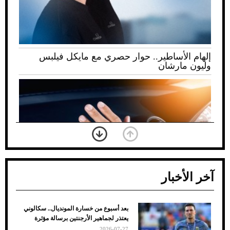
إلهام الأساطير.. حوار حصري مع مايكل فيلبس
وليون مارشان
آخر الأخبار
بعد أسبوع من خسارة المونديال.. سكالوني
ضعف تبريد مكيف السيارة عند الوقوف.. أشهر
يعتذر لجماهير الأرجنتين برسالة مؤثرة
الأسباب والحلول
2026-07-27