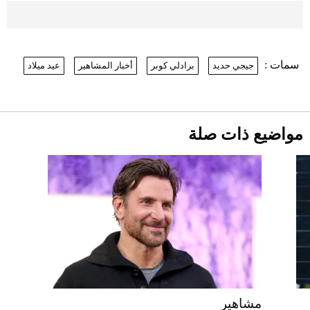
موعد صرف حساب المواطن لشهر
أغسطس 2026
2026-07-25
سمات :
جيجي حديد
برادلي كوبر
أخبار المشاهير
عيد ميلاد
نرى المستقبل من خلال تصميماتنا.. كيف حجزت
1886 مكانها في عالم الأزياء؟
أقصر يوم في 2026 يقترب.. ماذا يحدث في
دوران الأرض؟
2026-07-25
مواضيع ذات صلة
قبل ليلة النزال.. اكتمال وزن أبطال "The
Comeback" في جدة (فيديو)
2026-07-25
"بوجاتي ميسترال" الاستثنائية للبيع في
مزاد مونتيري
2026-07-23
أغلى 10 عطور في العالم للرجال تمنحك فخامة
استثنائية
مشاهير