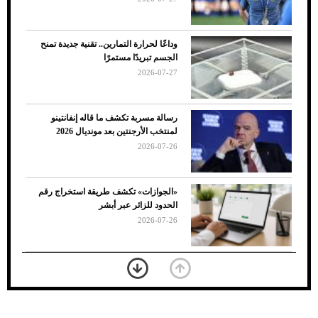
وداعًا لحرارة التمارين.. تقنية جديدة تمنح
الجسم تبريدًا مستمرًا
2026-07-27
رسالة مسربة تكشف ما قاله إنفانتينو
لمنتخب الأرجنتين بعد مونديال 2026
2026-07-26
7 نصائح لاختيار لون البنطلون المناسب للقميص
«الجوازات» تكشف طريقة استخراج رقم
الأسود
الحدود للزائر عبر أبشر
2026-07-26
بعد 7 أشهر من تعرضه لحادث مروع.. جوشوا
يفوز على برينغا بـ"الضربة القاضية" (فيديو)
2026-07-26