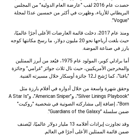
حصدت عام 2016 لقب "عارضة العام الدولية" من المجلس
البريطاني للأزياء، وظهرت في أكثر من خمسين عددًا لمجلة
"Vogue".
ومنذ عام 2017، دخلت قائمة العارضات الأعلى أجرًا عالميًا،
حيث بلغت أرباحها نحو 20 مليون دولار، ما رسخ مكانتها كوجه
بارز في صناعة الموضة.
أما برادلي كوبر، المولود عام 1975، فيُعد من أبرز الممثلين
والمخرجين الأمريكيين، حيث نال ثلاث جوائز "غرامي" وجائزة
"بافتا"، كما رُشح لـ12 جائزة أوسكار خلال مسيرته الفنية.
وحقق شهرة واسعة من خلال أدواره في أفلام بارزة مثل
"Silver Linings Playbook"، و"American Sniper"، و"A Star Is
Born"، إضافة إلى مشاركته الصوتية في شخصية "روكيت"
ضمن سلسلة "Guardians of the Galaxy".
وقد تجاوزت إيرادات أفلامه 13 مليار دولار عالميًا، ليُصنف
ضمن قائمة الممثلين الأعلى أجرًا في العالم.