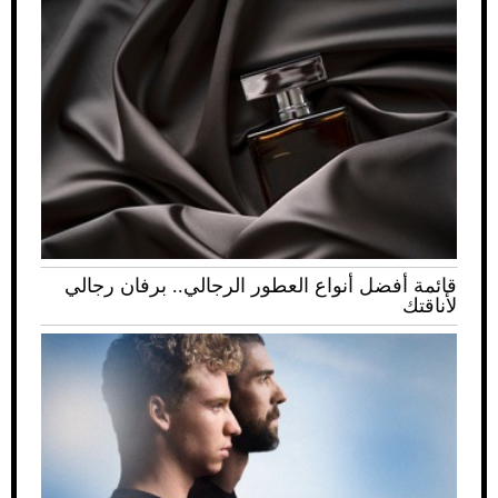
قائمة أفضل أنواع العطور الرجالي.. برفان رجالي
لأناقتك