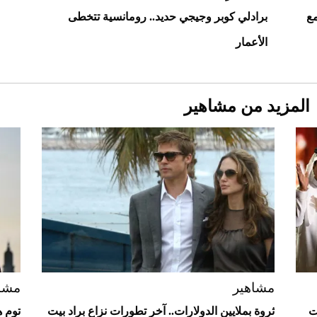
ع
برادلي كوبر وجيجي حديد.. رومانسية تتخطى
الأعمار
المزيد من مشاهير
Aston Martin Valiant: على هوى الأبطال
مشاهير
مشا
ت
ثروة بملايين الدولارات.. آخر تطورات نزاع براد بيت