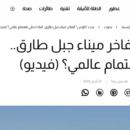
عطور
الطلة الأنيقة
تقنية
طائرات
صحة
ئيسية
يخوت
يخت "كاوس" الفاخر ميناء جبل طارق.. لماذا حظي باهتمام عالمي؟ (فيدي
خر ميناء جبل طارق..
مام عالمي؟ (فيديو)
ياسمين رضا
22 أبريل 2026