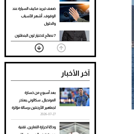
ضعف تبريد مكيف السيارة عند
الوقوف.. أشهر الأسباب
والحلول
7 نصائح لاختيار لون البنطلون
المناسب للقميص الأسود
نرى المستقبل من خلال
تصميماتنا.. كيف حجزت 1886
آخر الأخبار
مكانها في عالم الأزياء؟
أغلى 10 عطور في العالم للرجال
تمنحك فخامة استثنائية
بعد أسبوع من خسارة
المونديال.. سكالوني يعتذر
Aston Martin Valiant: على
لجماهير الأرجنتين برسالة مؤثرة
هوى الأبطال
2026-07-27
أفضل تدريج للشعر الطويل
وداعًا لحرارة التمارين.. تقنية
لإطلالة جريئة وعصرية