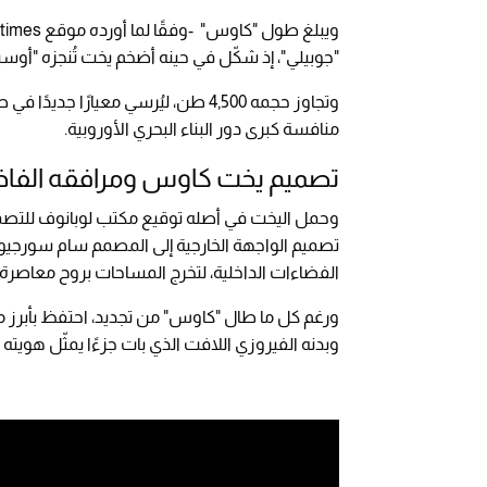
"جوبيلي"، إذ شكّل في حينه أضخم يخت تُنجزه "أوس
وتجاوز حجمه 4,500 طن، ليُرسي معيارًا
منافسة كبرى دور البناء البحري الأوروبية.
تصميم يخت كاوس ومرافقه الفاخ
وحمل اليخت في أصله توقيع مكتب لوبانوف للتصميم
تصميم الواجهة الخارجية إلى المصمم سام سورجيو
الفضاءات الداخلية، لتخرج المساحات بروح معاصرة ت
ورغم كل ما طال "كاوس" من تجديد، احتفظ بأبرز م
وبدنه الفيروزي اللافت الذي بات جزءًا يمثّل هويته 