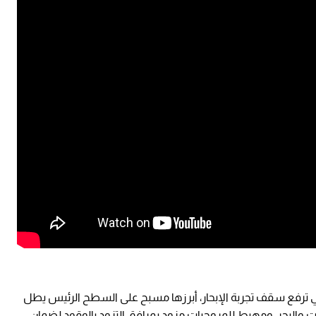
تي ترفع سقف تجربة الإبحار، أبرزها مسبح على السطح الرئيس يطل
ليخت والبحر، ومهبط للمروحيات مزود بمرافق التزود بالوقود لضمان