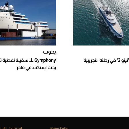
يخوت
انطلاق يخت "نيتو 2" في رحلته التجريبية
L Symphony.. سفينة نفطي
يخت استكشافي فاخر
روابط مفيدة
إشترك فى النشر