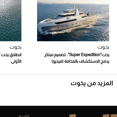
يخوت
يخوت
يخت"Super Expedition".. تصميم مبتكر
يدمج الاستكشاف بالفخامة (فيديو)
الأولى
المزيد من يخوت
الأقسام