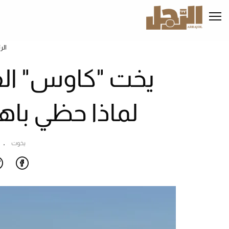
تجاوز
إلى
المحتوى
الرئيسي
الر
يخت "كاوس" الفا
لماذا حظي باهت
يخوت