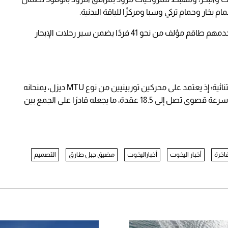
خار وحمام تركي وسبا ومركزًا للياقة البدنية.
ويتسع "كاوس" لاستقبال 34 ضيفًا في 17 جناحًا، يخدمهم طاقم مؤلف من نحو 41 فردًا يضمن سير رحلات الإبحار
ويقدّم "كاوس" أداءً بحريًا يتناسب مع أبعاده الاستثنائية؛ إذ يعتمد على محركين توربينيين من نوع MTU ديزل، يمنحانه
سرعة إبحار تبلغ 15 عقدة بحرية، مع قدرة على بلوغ سرعة قصوى تصل إلى 18.5 عقدة، ما يجعله قادرًا على الجمع بين
اخرة
أخبار اليخوت
أخباراليخوت
مضيق جبل طارق
التصميم