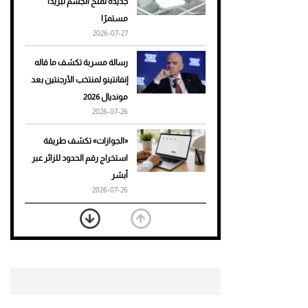
جديدة تمنح الجسم تبريدًا
مستمرًا
أحذية Mary Jane: ترف وأناقة
2026-07-27
للرجال
رسالة مسربة تكشف ما قاله
إنفانتينو لمنتخب الأرجنتين بعد
مونديال 2026
2026-07-26
«الجوازات» تكشف طريقة
استخراج رقم الحدود للزائر عبر
أبشر
2026-07-26
بعد 7 أشهر من تعرضه لحادث
مروع.. جوشوا يفوز على برينغا
بـ"الضربة القاضية" (فيديو)
2026-07-26
موعد صرف حساب المواطن