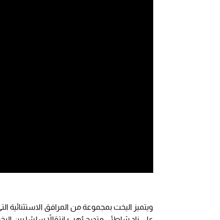
ويتميز اليخت بمجموعة من المرافق الاستثنائية ال
على نادٍ شاطئي متدرج يُهيئ انتقالاً سلسًا بين ا