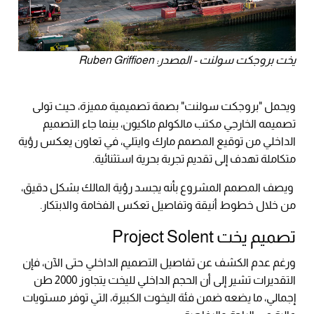
يخت بروجكت سولنت - المصدر: Ruben Griffioen
ويحمل "بروجكت سولنت" بصمة تصميمية مميزة، حيث تولى
تصميمه الخارجي مكتب مالكولم ماكيون، بينما جاء التصميم
الداخلي من توقيع المصمم مارك وايتلي، في تعاون يعكس رؤية
متكاملة تهدف إلى تقديم تجربة بحرية استثنائية.
ويصف المصمم المشروع بأنه يجسد رؤية المالك بشكل دقيق،
من خلال خطوط أنيقة وتفاصيل تعكس الفخامة والابتكار.
تصميم يخت Project Solent
ورغم عدم الكشف عن تفاصيل التصميم الداخلي حتى الآن، فإن
التقديرات تشير إلى أن الحجم الداخلي لليخت يتجاوز 2000 طن
إجمالي، ما يضعه ضمن فئة اليخوت الكبيرة، التي توفر مستويات