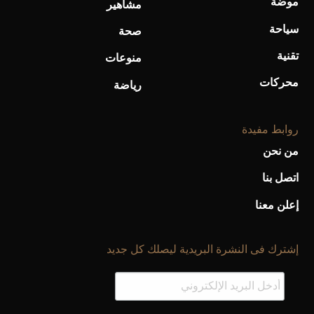
موضة
مشاهير
أفضل تدريج للشعر الطويل لإطلالة جريئة وعصرية
سياحة
صحة
تقنية
منوعات
محركات
رياضة
روابط مفيدة
من نحن
اتصل بنا
إعلن معنا
أحذية Mary Jane: ترف وأناقة للرجال
إشترك فى النشرة البريدية ليصلك كل جديد