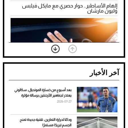
إلهام الأساطير.. حوار حصري مع مايكل فيلبس
وليون مارشان
آخر الأخبار
بعد أسبوع من خسارة المونديال.. سكالوني
ضعف تبريد مكيف السيارة عند الوقوف.. أشهر
يعتذر لجماهير الأرجنتين برسالة مؤثرة
الأسباب والحلول
2026-07-27
وداعًا لحرارة التمارين.. تقنية جديدة تمنح
الجسم تبريدًا مستمرًا