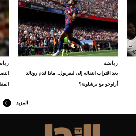
Aston Martin Valiant: على هوى الأبطال
رياضة
رياض
بعد اقتراب انتقاله إلى ليفربول.. ماذا قدم رونالد
النصر
أراوخو مع برشلونة؟
المف
المزيد
أفضل تدريج للشعر الطويل لإطلالة جريئة وعصرية