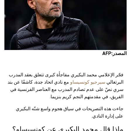
المصدر:AFP
فجّر الإعلامي محمد البكيري مفاجأة كبرى تتعلق بعقد المدرب
البرتغالي
سيرجيو كونسيساو
مع نادي اتحاد جدة، كاشفًا عن بند
سري نصّ على عدم تصادم المدرب مع العناصر الفرنسية في
الفريق، في مقدمتهم النجم كريم بنزيما.
جاءت هذه التصريحات في سياق هجوم واسع شنّه البكيري
على إدارة النادي.
ماذا قال محمد البكيري عن كونسيساو؟