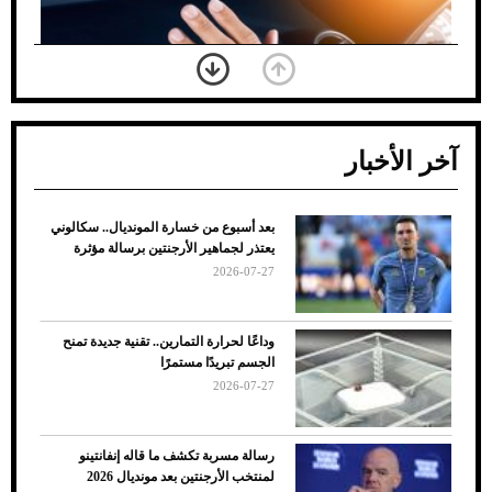
آخر الأخبار
بعد أسبوع من خسارة المونديال.. سكالوني
ضعف تبريد مكيف السيارة عند الوقوف.. أشهر
يعتذر لجماهير الأرجنتين برسالة مؤثرة
الأسباب والحلول
2026-07-27
وداعًا لحرارة التمارين.. تقنية جديدة تمنح
الجسم تبريدًا مستمرًا
2026-07-27
رسالة مسربة تكشف ما قاله إنفانتينو
لمنتخب الأرجنتين بعد مونديال 2026