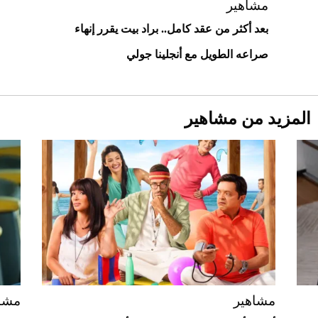
مشاهير
بعد أكثر من عقد كامل.. براد بيت يقرر إنهاء
صراعه الطويل مع أنجلينا جولي
المزيد من مشاهير
Aston Martin Valiant: على هوى الأبطال
مشاهير
مشا