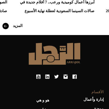
أبرزها أعمال كوميدية ورعب.. 7 أفلام جديدة في
الصو
صالات السينما السعودية لعطلة نهاية الأسبوع
صادق
أفضل تدريج للشعر الطويل لإطلالة جريئة وعصرية
المزيد
أحذية Mary Jane: ترف وأناقة للرجال
الأقسام
إدارة وأعمال
هو و هي
موضة