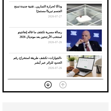
وداعًا لحرارة التمارين.. تقنية جديدة تمنح
الجسم تبريدًا مستمرًا
2026-07-27
رسالة مسربة تكشف ما قاله إنفانتينو
لمنتخب الأرجنتين بعد مونديال 2026
2026-07-26
7 نصائح لاختيار لون البنطلون المناسب للقميص
«الجوازات» تكشف طريقة استخراج رقم
الأسود
الحدود للزائر عبر أبشر
2026-07-26
بعد 7 أشهر من تعرضه لحادث مروع.. جوشوا
يفوز على برينغا بـ"الضربة القاضية" (فيديو)
2026-07-26
موعد صرف حساب المواطن لشهر