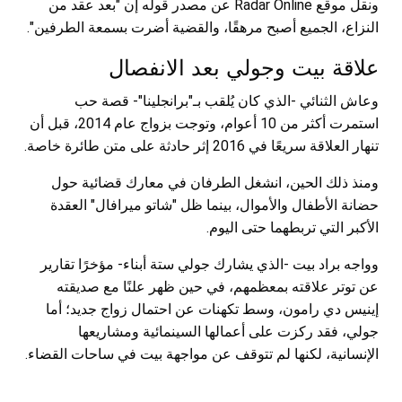
ونقل موقع Radar Online عن مصدر قوله إن "بعد عقد من
النزاع، الجميع أصبح مرهقًا، والقضية أضرت بسمعة الطرفين".
علاقة بيت وجولي بعد الانفصال
وعاش الثنائي -الذي كان يُلقب بـ"برانجلينا"- قصة حب
استمرت أكثر من 10 أعوام، وتوجت بزواج عام 2014، قبل أن
تنهار العلاقة سريعًا في 2016 إثر حادثة على متن طائرة خاصة.
ومنذ ذلك الحين، انشغل الطرفان في معارك قضائية حول
حضانة الأطفال والأموال، بينما ظل "شاتو ميرافال" العقدة
الأكبر التي تربطهما حتى اليوم.
وواجه براد بيت -الذي يشارك جولي ستة أبناء- مؤخرًا تقارير
عن توتر علاقته بمعظمهم، في حين ظهر علنًا مع صديقته
إينيس دي رامون، وسط تكهنات عن احتمال زواج جديد؛ أما
جولي، فقد ركزت على أعمالها السينمائية ومشاريعها
الإنسانية، لكنها لم تتوقف عن مواجهة بيت في ساحات القضاء.