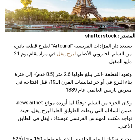
المصدر : shutterstock
تستعد دار المزادات الفرنسية "Artcurial" لطرح قطعة نادرة
من السلم الحلزوني الأصلي
لبرج إيفل
في مزاد يقام يوم 21
مايو المقبل.
وتعود القطعة -التي يبلغ طولها 2.6 متر (8.5 قدم)- إلى فترة
بناء البرج في أواخر ثمانينيات القرن الـ19، قبل افتتاحه في
معرض باريس العالمي عام 1889.
وكان الجزء من السلم -وفقًا لما أورده موقع news.artnet،
ضمن السلالم التي ربطت الطوابق العليا لبرج إيفل، حيث
تواجد مكتب المهندس الفرنسي غوستاف إيفل في الطابق
الأعلى.
وجرى تفكيك السلم الحلزوني الذي بلغ طوله 160 مترًا (525