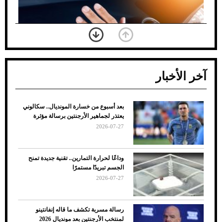
آخر الأخبار
بعد أسبوع من خسارة المونديال.. سكالوني
ضعف تبريد مكيف السيارة عند الوقوف.. أشهر
يعتذر لجماهير الأرجنتين برسالة مؤثرة
الأسباب والحلول
2026-07-27
وداعًا لحرارة التمارين.. تقنية جديدة تمنح
الجسم تبريدًا مستمرًا
2026-07-27
رسالة مسربة تكشف ما قاله إنفانتينو
لمنتخب الأرجنتين بعد مونديال 2026