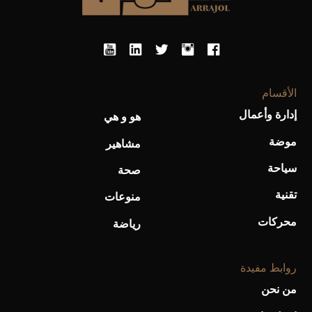
الأقسام
إدارة وأعمال
هو و هي
موضة
أحذية Mary Jane: ترف وأناقة للرجال
مشاهير
سياحة
صحة
تقنية
منوعات
محركات
رياضة
روابط مفيدة
من نحن