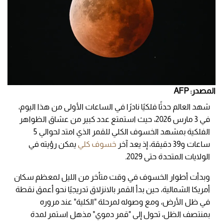
المصدر: AFP
شهد العالم حدثًا فلكيًا نادرًا في الساعات الأولى من هذا اليوم،
في 3 مارس 2026، حيث استمتع عدد كبير من عشاق الظواهر
الفلكية بمشهد الخسوف الكلي للقمر الذي امتد لحوالي 5
ساعات و39 دقيقة، إذ يعد آخر
خسوف كلي
يمكن رؤيته في
الولايات المتحدة حتى 2029.
وبدأت أطوار الخسوف في وقت متأخر من الليل لمعظم سكان
أمريكا الشمالية، حين بدأ القمر بالانزلاق تدريجيًا نحو أعمق نقطة
في ظل الأرض، ومع وصوله لمرحلة "الكلية" عند مروره
بمنتصف الظل، تحول إلى "قمر دموي" مذهل استمر لمدة