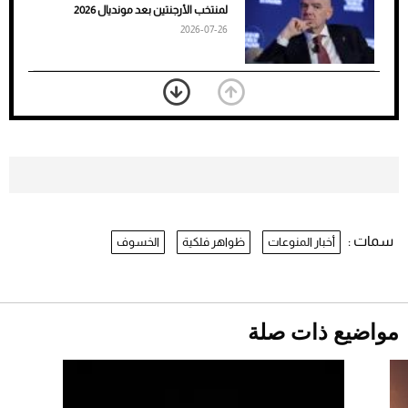
الأسود
لمنتخب الأرجنتين بعد مونديال 2026
2026-07-26
«الجوازات» تكشف طريقة استخراج رقم
الحدود للزائر عبر أبشر
2026-07-26
بعد 7 أشهر من تعرضه لحادث مروع.. جوشوا
يفوز على برينغا بـ"الضربة القاضية" (فيديو)
2026-07-26
سمات :
أخبار المنوعات
ظواهر فلكية
الخسوف
نرى المستقبل من خلال تصميماتنا.. كيف حجزت
1886 مكانها في عالم الأزياء؟
موعد صرف حساب المواطن لشهر
أغسطس 2026
2026-07-25
مواضيع ذات صلة
أقصر يوم في 2026 يقترب.. ماذا يحدث في
دوران الأرض؟