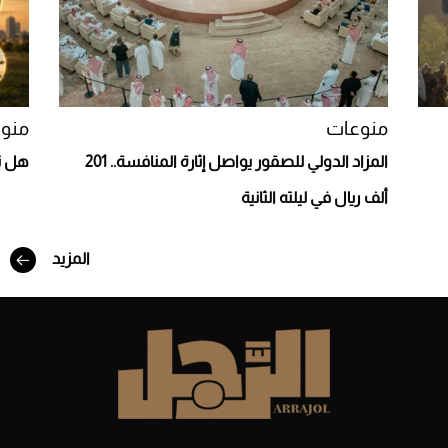
منوعات
منو
المزاد الدولي للصقور يواصل إثارة المنافسة.. 201
هل تأ
ألف ريال في ليلته الثانية
المزيد
أفضل تدريج للشعر الطويل لإطلالة جريئة وعصرية