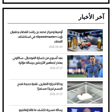
آخر الأخبار
أوميغا ومركز محمد بن راشد للفضاء يحتفيان
ضعف تبريد مكيف السيارة عند الوقوف.. أشهر
بإرث «Speedmaster» في استكشاف
الأسباب والحلول
الفضاء
2026-08-09
بعد أسبوع من خسارة المونديال.. سكالوني
يعتذر لجماهير الأرجنتين برسالة مؤثرة
2026-07-27
وداعًا لحرارة التمارين.. تقنية جديدة تمنح
الجسم تبريدًا مستمرًا
2026-07-27
7 نصائح لاختيار لون البنطلون المناسب للقميص
رسالة مسربة تكشف ما قاله إنفانتينو