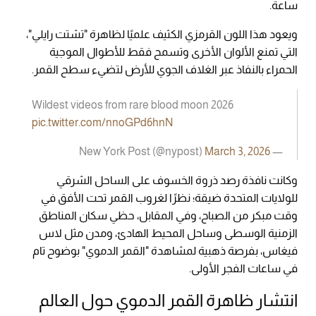
ساعة.
ويعود هذا اللون القرمزي الكثيف علميًا لظاهرة "تشتت رايلي"،
التي تمنع الألوان الأخرى وتسمح فقط للأطوال الموجية
الحمراء بالنفاذ عبر الغلاف الجوي للأرض لتضيء سطح القمر.
Wildest videos from rare blood moon 2026
pic.twitter.com/nnoGPd6hnN
March 3, 2026
— New York Post (@nypost)
وكانت نافذة رصد ذروة الخسوف على الساحل الشرقي
للولايات المتحدة ضيقة؛ نظرًا لغروب القمر تحت الأفق في
وقت مبكر من الصباح، وفي المقابل، حظي سكان المناطق
الزمنية الوسطى وساحل المحيط الهادئ، ومدن مثل لاس
فيغاس، بفرصة ذهبية لمشاهدة "القمر الدموي" بوضوح تام
في ساعات الفجر الأولى.
انتشار ظاهرة القمر الدموي حول العالم