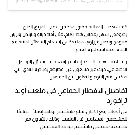
تمت مشاركة منشور بواسطة ‏‎Moslim Core‎‏ (@‏‎moslimcore‎‏)
كما شهدت الفعالية حضور عدد من لاعبي الفريق الذين
يصومون شهر رمضان هذا العام، مثل أماد ديالو وبايندير وبريان
مبيومو ونصير مزراوي، مما يعكس انسجام الشعائر الدينية مع
الحياة الاحترافية لكرة القدم.
وقد لاقت هذه اللحظة إشادة واسعة عبر وسائل التواصل
الاجتماعي، حيث عبر متابعون عن إعجابهم بمبادرة النادي التي
تعكس قيم التنوع والتعاون بين الجماهير.
تفاصيل الإفطار الجماعي في ملعب أولد
ترافورد
في أعقاب رفع الأذان، نظم مانشستر يونايتد إفطارًا جماعيًا
للمشجعين المسلمين في الملعب، وذلك بالتعاون مع
مجموعة مشجعي مانشستر يونايتد المسلمين.