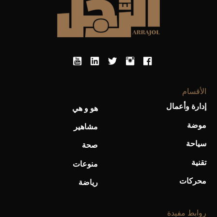
الأقسام
إدارة وأعمال
هو و هي
أحذية Mary Jane: ترف وأناقة للرجال
موضة
مشاهير
سياحة
صحة
تقنية
منوعات
محركات
رياضة
روابط مفيدة