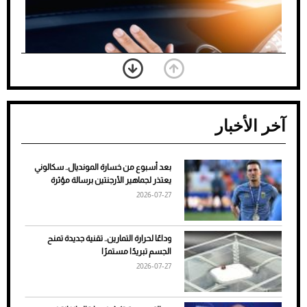
آخر الأخبار
بعد أسبوع من خسارة المونديال.. سكالوني
ضعف تبريد مكيف السيارة عند الوقوف.. أشهر
يعتذر لجماهير الأرجنتين برسالة مؤثرة
الأسباب والحلول
2026-07-27
وداعًا لحرارة التمارين.. تقنية جديدة تمنح
الجسم تبريدًا مستمرًا
2026-07-27