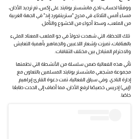
ووفقًا لحساب نادي مانشستر يونايتد على إكس، تم ترديد الأذان،
مساء أمس الثلاثاء، في مدرج "ستريتفورد إند" في الجهة الغربية
من الملعب، وسط أجواء من الخشوع والتأمل.
تلك اللحظة، التي شهدت تحولًا في جو الملعب المعتاد المليء
بالهتافات، تميزت بإشعار اللاعبين والجماهير بأهمية التعايش
والاحترام المتبادل بين مختلف الثقافات.
تأتي هذه الفعالية ضمن سلسلة من الأنشطة التي نظمتها
مجموعة مشجعي مانشستر يونايتد المسلمين بالتعاون مع
إدارة النادي. وفي سياق الفعالية، تمت دعوة القارئ إبراهيم
(إيبي) إدريس خصيصًا لرفع الأذان، مما أضاف إلى الحدث طابعًا
خاصًا.