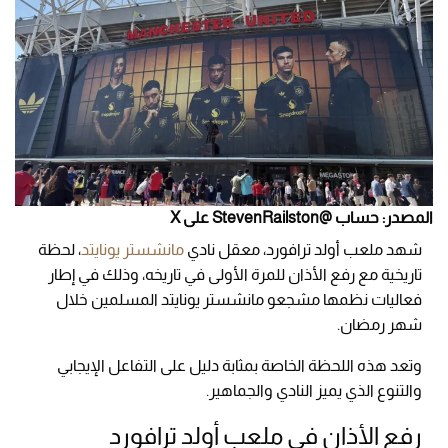
المصدر: حساب @StevenRailston على X
شهد ملعب أولد ترافورد، معقل نادي
مانشستر يونايتد
، لحظة
تاريخية مع رفع الأذان للمرة الأولى في تاريخه، وذلك في إطار
فعاليات نظمها مشجعو مانشستر يونايتد المسلمين خلال
شهر رمضان.
وتعد هذه اللحظة الخاصة بمثابة دليل على التفاعل الإيجابي
والتنوع الذي يميز النادي والجماهير.
رفع الأذان في ملعب أولد ترافورد