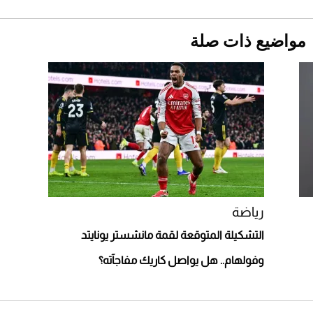
2026-07-25
مواضيع ذات صلة
قبل ليلة النزال.. اكتمال وزن أبطال "The
Comeback" في جدة (فيديو)
2026-07-25
"بوجاتي ميسترال" الاستثنائية للبيع في مزاد
مونتيري
2026-07-23
أغلى 10 عطور في العالم للرجال تمنحك فخامة
استثنائية
رياضة
التشكيلة المتوقعة لقمة مانشستر يونايتد
وفولهام.. هل يواصل كاريك مفاجآته؟