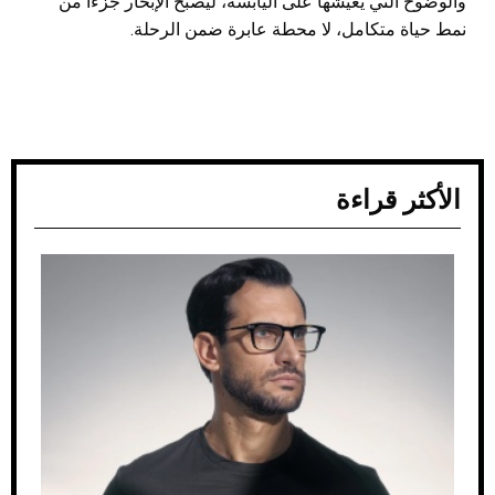
والوضوح التي يعيشها على اليابسة، ليصبح الإبحار جزءًا من
نمط حياة متكامل، لا محطة عابرة ضمن الرحلة.
الأكثر قراءة