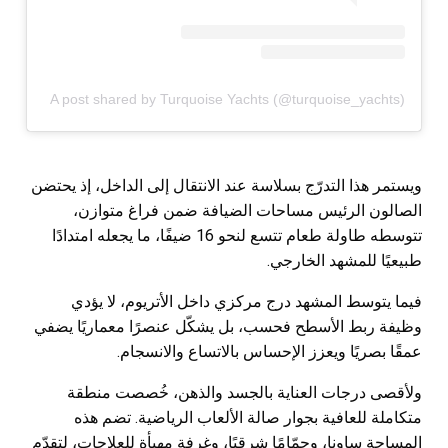
A post shared by Turquoise Yachts (@turquoise_yachts)
ويستمر هذا التدرّج بسلاسة عند الانتقال إلى الداخل، إذ يحتضن
الصالون الرئيس مساحات الضيافة ضمن فراغ متوازن،
تتوسطه طاولة طعام تتسع لنحو 16 ضيفًا، ما يجعله امتدادًا
طبيعيًا للمشهد الخارجي.
فيما يتوسط المشهد درج مركزي داخل الأتريوم، لا يؤدي
وظيفة ربط الأسطح فحسب، بل يشكّل عنصرًا معماريًا يضفي
عمقًا بصريًا ويعزز الإحساس بالاتساع والانسجام.
ولأقصى درجات العناية بالجسد والذهن، خُصصت منطقة
متكاملة للعافية بجوار صالة الألعاب الرياضية. تضم هذه
المساحة ساونا، وحمّامًا شرقيًا، وغرفة مهيأة للعلاجات، لتقدّم