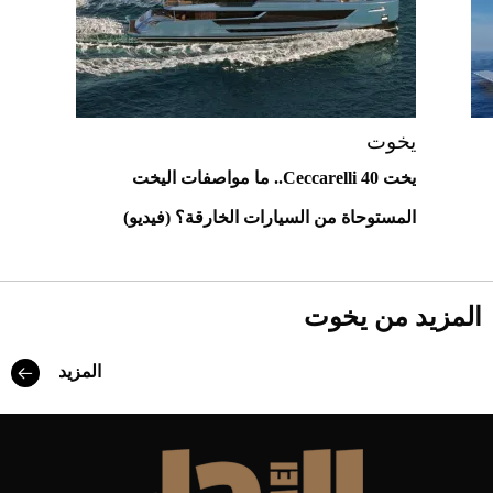
2026-07-23
أغلى 10 عطور في العالم للرجال تمنحك فخامة
استثنائية
يخوت
يخت Ceccarelli 40.. ما مواصفات اليخت
المستوحاة من السيارات الخارقة؟ (فيديو)
المزيد من يخوت
المزيد
Aston Martin Valiant: على هوى الأبطال