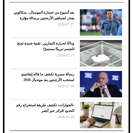
بعد أسبوع من خسارة المونديال.. سكالوني
ضعف تبريد مكيف السيارة عند الوقوف.. أشهر
يعتذر لجماهير الأرجنتين برسالة مؤثرة
الأسباب والحلول
2026-07-27
وداعًا لحرارة التمارين.. تقنية جديدة تمنح
الجسم تبريدًا مستمرًا
2026-07-27
رسالة مسربة تكشف ما قاله إنفانتينو
لمنتخب الأرجنتين بعد مونديال 2026
2026-07-26
7 نصائح لاختيار لون البنطلون المناسب للقميص
«الجوازات» تكشف طريقة استخراج رقم
الأسود
الحدود للزائر عبر أبشر
2026-07-26