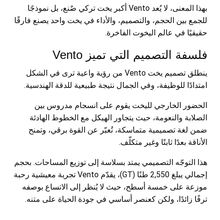
بهذا المعنى، لا يُعد Vento أكبر يخت تركي صٌنع، بل نموذجًا
للجمع بين الحجم، والتصميم، والأداء في يخت واحد يصنع فارقًا
حقيقيًا في عالم اليخوت الفاخرة.
فلسفة التصميم التي تميز Vento
ينطلق تصميم يخت Vento من رؤية واعية ترى في الشكل
امتدادًا للوظيفة، وفي الجمال نتيجة طبيعية للدقة الهندسية.
الحضور الخارجي لليخت يقوم على انسجام مدروس بين
الصلابة والنعومة، حيث يتجاور الهيكل مع الخطوط الهادئة
ضمن لغة تصميمية متماسكة، تُعبّر عن القوة برقي، وتمنح
الأناقة بعدًا ثابتًا وغير متكلّف.
هذا التوجّه التصميمي يمتد بسلاسة إلى توزيع المساحات. بحجم
إجمالي يبلغ 2,550 طنًا (GT)، يقدّم Vento تجربة معيشية رحبة
موزعة على خمسة أسطح، حيث لا يُنظر إلى الاتساع بوصفه
ترفًا زائدًا، ولكن كعنصر أساسي في جودة الحياة على متنه.