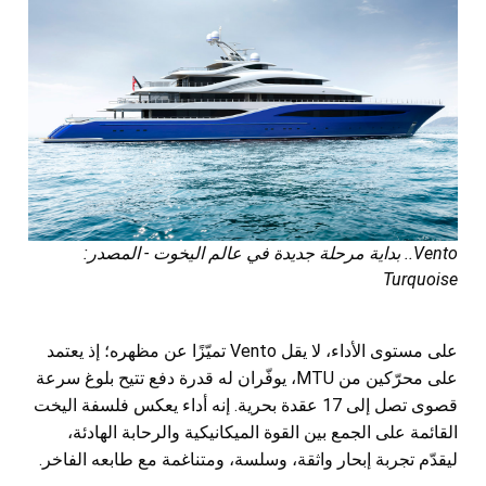
Vento.. بداية مرحلة جديدة في عالم اليخوت - المصدر:
Turquoise
على مستوى الأداء، لا يقل Vento تميّزًا عن مظهره؛ إذ يعتمد
على محرّكين من MTU، يوفّران له قدرة دفع تتيح بلوغ سرعة
قصوى تصل إلى 17 عقدة بحرية. إنه أداء يعكس فلسفة اليخت
القائمة على الجمع بين القوة الميكانيكية والرحابة الهادئة،
ليقدّم تجربة إبحار واثقة، وسلسة، ومتناغمة مع طابعه الفاخر.