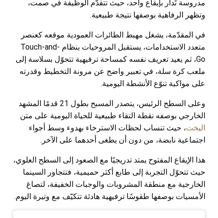
مدروسة تُدار بإيقاع واحد، حيث تتقدّم الوظيفة في صمت،
وتظهر الرفاهية بوصفها نتيجة طبيعية.
في المقدّمة، يشغل مهبط الطائرات العمودية موقعه كعنصر
متعدد الاستخدامات، يستقبل المروحيات بنظام Touch-and-
Go، ثم يعيد تعريف نفسه كمساحة ترفيهية تتحوّل بسلاسة إلى
ملعب كرة سلة، في تعبير واضح عن مرونة التخطيط وقدرته
على مواكبة تنوّع الأنشطة اليومية.
وعلى السطح الرئيس، يتصدر المسبح بطول 21 قدمًا المشهد
الخارجي بوصفه نقطة التقاء طبيعية للحياة اليومية على متن
اليخت
، حيث تنساب لحظات الاسترخاء بهدوء وسط أجواء
اجتماعية نابضة، من دون أن يطغى أحدهما على الآخر.
هذا الإيقاع المفتوح يمتد تدريجيًا مع الصعود إلى السطح العلوي،
حيث تتحوّل التجربة إلى طابع أكثر حميمية، فتتجاور السينما
الخارجية مع منطقة المشروبات والوجبات الخفيفة، لتصاغ
الأمسيات بوصفها طقوسًا ترفيهية هادئة تتكيّف مع وتيرة اليوم.