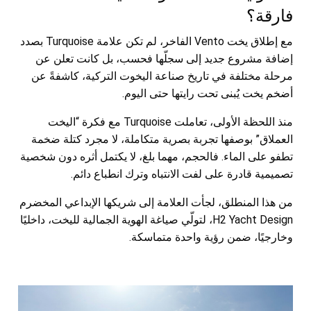
فارقة؟
مع إطلاق يخت Vento الفاخر، لم تكن علامة Turquoise بصدد
إضافة مشروع جديد إلى سجلّها فحسب، بل كانت تعلن عن
مرحلة مختلفة في تاريخ صناعة اليخوت التركية، كاشفةً عن
أضخم يخت يُبنى تحت رايتها حتى اليوم.
منذ اللحظة الأولى، تعاملت Turquoise مع فكرة “اليخت
العملاق” بوصفها تجربة بصرية متكاملة، لا مجرد كتلة ضخمة
تطفو على الماء. فالحجم، مهما بلغ، لا يكتمل أثره دون شخصية
تصميمية قادرة على لفت الانتباه وترك انطباع دائم.
من هذا المنطلق، لجأت العلامة إلى شريكها الإبداعي المخضرم
H2 Yacht Design، لتولّي صياغة الهوية الجمالية لليخت، داخليًا
وخارجيًا، ضمن رؤية واحدة متماسكة.