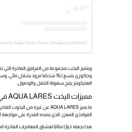
ared by SuperYacht Times (@superyachttimes)
ويتميز اليخت بمجموعة من المرافق الفاخرة التي تمنح
الهليكوبتر يتيح سهولة التنقل والوصول.
مميزات اليخت AQUA LARES في استكشاف القطب الجنوبي
ما يميز AQUA LARES عن غيره من ا
الفولاذي المعزز، الذي يمنحه القدرة على مواجهة 
هذا يجعله خيارًا مثاليًا لعشاق المغامرات الفاخرة