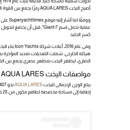
تحوّلت سفينة كاسحة جليد قديمة بُنيت عام 1974 إلى أول سوبر
أصبح اليخت AQUA LARES رمزًا يجمع بين القوة الهندسية والمرافق الفاخرة.
كسر الجليد.
الصاري، ليظهر اليخت بمظهر عصري يجمع بين القوة
مواصفات اليخت AQUA LARES الفاخرة
يبلغ الوزن الإجمالي لليخت
AQUA LARES
إضافة إلى مساحة مخصصة لطاقم مكون من 28 فردًا.