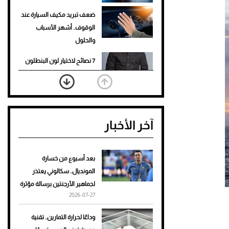
ضعف تبريد مكيف السيارة عند
الوقوف.. أشهر الأسباب
والحلول
7 نصائح لاختيار لون البنطلون
المناسب للقميص الأسود
نرى المستقبل من خلال
تصميماتنا.. كيف حجزت 1886
آخر الأخبار
مكانها في عالم الأزياء؟
أغلى 10 عطور في العالم للرجال
تمنحك فخامة استثنائية
بعد أسبوع من خسارة
المونديال.. سكالوني يعتذر
Aston Martin Valiant: على
لجماهير الأرجنتين برسالة مؤثرة
هوى الأبطال
2026-07-27
أفضل تدريج للشعر الطويل
وداعًا لحرارة التمارين.. تقنية
لإطلالة جريئة وعصرية