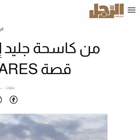
تجاوز
إلى
المحتوى
الرئيسي
ال
من كاسحة جليد إل
قصة AQUA LARES؟ (فيديو)
يخوت