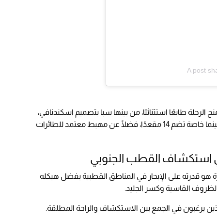
A post sh
 الرحلة طابعًا استثنائيًا، من بينها سبا بتصميم اسكندنافي،
وجاكوزي يتسع لـ16 شخصًا مزود بشلال مائي، وسينما خاصة تضم 14 مقعدًا، فضلًا عن مهبط معتمد للطائرات
ليخوت الفاخرة هو قدرته على الإبحار في المناطق القطبية بفضل هيكله
الظروف القاسية وكسر الجليد.
 الذين يرغبون في الجمع بين الاستكشاف والراحة المطلقة.