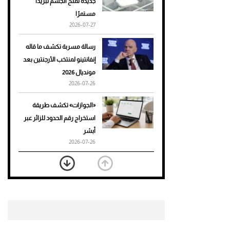
جديدة تمنح الجسم تبريدًا
مستمرًا
أحذية Mary Jane: ترف وأناقة
2026-07-27
للرجال
رسالة مسربة تكشف ما قاله
إنفانتينو لمنتخب الأرجنتين بعد
مونديال 2026
2026-07-26
«الجوازات» تكشف طريقة
استخراج رقم الحدود للزائر عبر
أبشر
2026-07-26
بعد 7 أشهر من تعرضه لحادث
مروع.. جوشوا يفوز على برينغا
بـ"الضربة القاضية" (فيديو)
2026-07-26
موعد صرف حساب المواطن