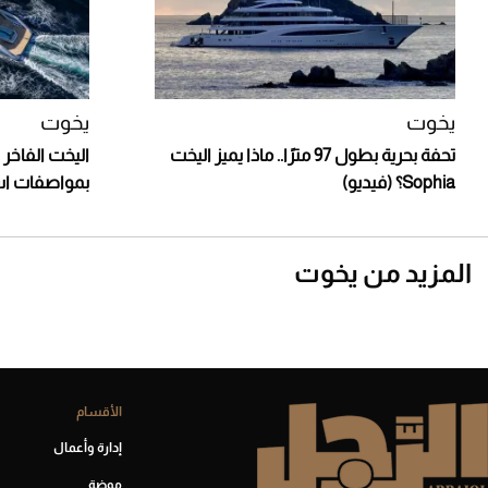
يخوت
يخوت
تحفة بحرية بطول 97 مترًا.. ماذا يميز اليخت
Sophia؟ (فيديو)
بمواصفات است
المزيد من يخوت
الأقسام
إدارة وأعمال
موضة