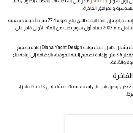
يخت فاخر
قادر على استكشاف القطب الجنوبي، حيث
ووفقًا لما أشار إليه موقع Superyachttimes على إنستجرام، فإن هذا اليخت الذي يبلغ طوله 77.4 متر بدأ حياته كسفينة
عملية تحمل اسم "Giant I"، قبل أن يخضع لتحويل شامل عام 2003 جعله أول سوبر يخت من الفئة الأولى قادر على
وفي عام 2016، أعادت شركة Icon Yachts بناء اليخت بشكل كامل، حيث تولت Diana Yacht Design إعادة تصميم
هيكله الخارجي. شملت التعديلات تمديد المؤخرة بمقدار 3.6 متر، وإعادة تصميم البنية الفوقية، بالإضافة إلى إعادة بناء
 والأناقة.
نحو 2,407 طن، وهو قادر على استضافة 26 ضيفًا داخل 13 جناحًا فاخرًا،