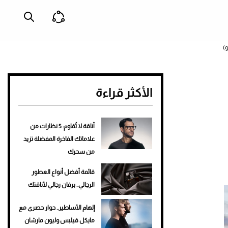
الأكثر قراءة
أناقة لا تُقاوم: 5 نظارات من
علاماتك الفاخرة المفضلة تزيد
من سحرك
قائمة أفضل أنواع العطور
الرجالي.. برفان رجالي لأناقتك
إلهام الأساطير.. حوار حصري مع
مايكل فيلبس وليون مارشان