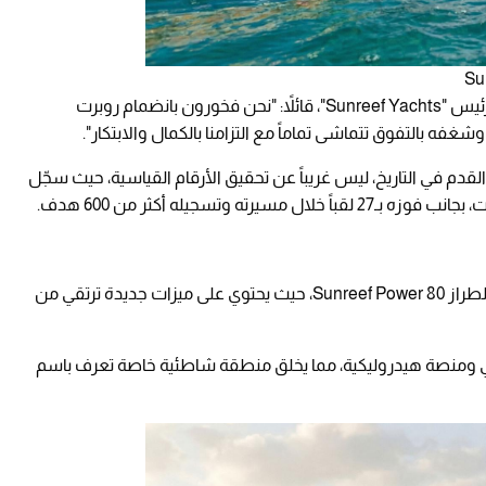
وفي هذا الصدد، صرّح فرانسيس لاب مؤسس ورئيس "Sunreef Yachts"، قائلاً: "نحن فخورون بانضمام روبرت
شغفه بالتفوق تتماشى تماماً مع التزامنا بالكمال والابتكار".
قدم في التاريخ، ليس غريباً عن تحقيق الأرقام القياسية، حيث سجّل
ويُعد يخت 80 Sunreef Power NEXT تحديثاً مميزاً لطراز 80 Sunreef Power، حيث يحتوي على ميزات جديدة ترتقي من
طي ومنصة هيدروليكية، مما يخلق منطقة شاطئية خاصة تعرف باسم