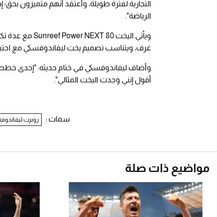
التجارية لفترة طويلة، وأعتقد أنهم متميزون بحق؛ إذ 
الرياضة".
غرف، ويتناسب تصميم يخت ليفاندوفسكي مع احتيا
وأضاف ليفاندوفسكي في ختام حديثه: "إحدى خططي 
أقول إنني وجدت اليخت المثالي".
سمات :
روبرت ليفاندوف
مواضيع ذات صلة