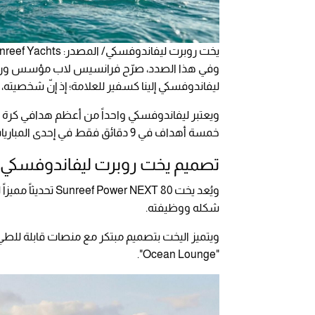
يخت روبرت ليفاندوفسكي/ المصدر: Sunreef Yachts
ليفاندوفسكي إلينا كسفير للعلامة؛ إذ إنّ شخصيته، و
ويعتبر ليفاندوفسكي واحداً من أعظم هدافي كرة ال
خمسة أهداف في 9 دقائق فقط في إحدى المباريات، بجانب فوزه بـ27 لقباً خلال مسيرته وتسجيله أكثر من 600 هدف.
تصميم يخت روبرت ليفاندوفسكي
شكله ووظيفته.
ويتميز اليخت بتصميم مبتكر مع منصات قابلة لل
"Ocean Lounge".