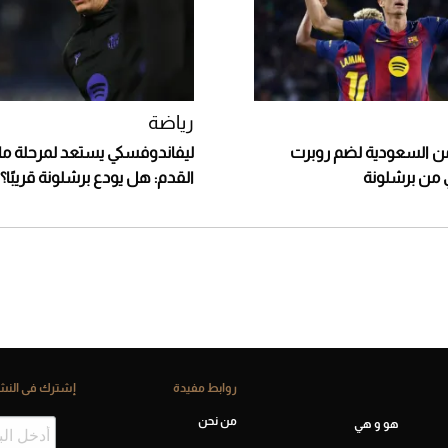
رياضة
 السعودية لضم روبرت
ليفاندوفسكي يستعد لمرحلة ما 
 من برشلونة
القدم: هل يودع برشلونة قريبًا؟ 
روابط مفيدة
إشترك فى النشر
من نحن
هو و هي