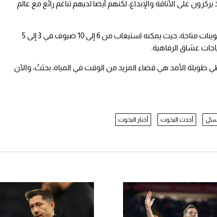
يركزون على الأناقة والإبداع، لكنهم أيضاً لديهم تناغم رائع مع عالم
ويأتي اليخت 80 Sunreef Power NEXT مع عدة تكوينات متاحة، حيث يمكنه استيعاب من 6 إلى 10 ضيوف في 3 إلى 5
جات عشاق الرفاهية.
طويلة الأمد هي قضاء المزيد من الوقت في المياه، بحثتُ، والآن
سكي
أحدث اليخوت
أخبار اليخوت