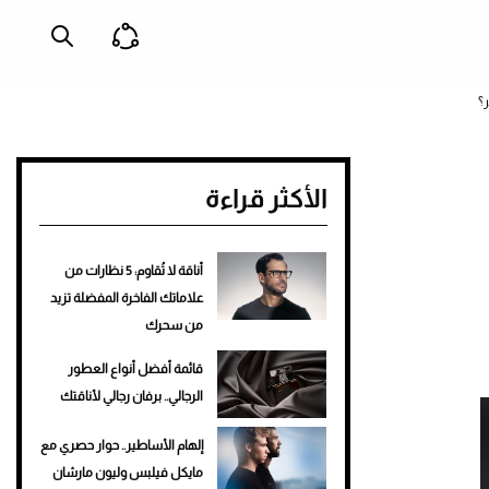
الأكثر قراءة
أناقة لا تُقاوم: 5 نظارات من
علاماتك الفاخرة المفضلة تزيد
من سحرك
قائمة أفضل أنواع العطور
الرجالي.. برفان رجالي لأناقتك
إلهام الأساطير.. حوار حصري مع
مايكل فيلبس وليون مارشان