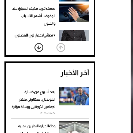
ضعف تبريد مكيف السيارة عند
الوقوف.. أشهر الأسباب
والحلول
7 نصائح لاختيار لون البنطلون
المناسب للقميص الأسود
نرى المستقبل من خلال
تصميماتنا.. كيف حجزت 1886
آخر الأخبار
مكانها في عالم الأزياء؟
أغلى 10 عطور في العالم للرجال
تمنحك فخامة استثنائية
بعد أسبوع من خسارة
المونديال.. سكالوني يعتذر
Aston Martin Valiant: على
لجماهير الأرجنتين برسالة مؤثرة
هوى الأبطال
2026-07-27
أفضل تدريج للشعر الطويل
وداعًا لحرارة التمارين.. تقنية
لإطلالة جريئة وعصرية