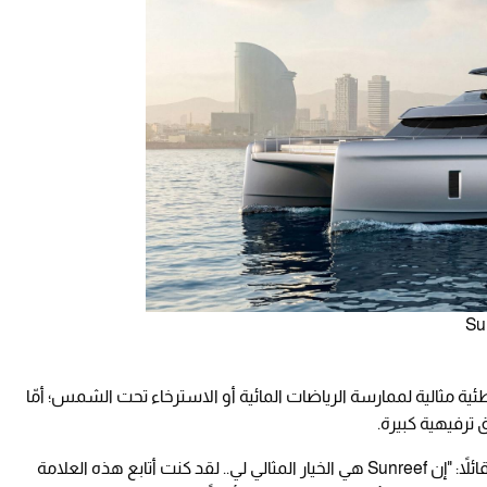
ية مثالية لممارسة الرياضات المائية أو الاسترخاء تحت الشمس؛ أمّا
 ترفيهية كبيرة.
وعلّق ليفاندوفسكي على اختياره ليخت "Sunreef"، قائلاً: "إن Sunreef هي الخيار المثالي لي.. لقد كنت أتابع هذه العلامة