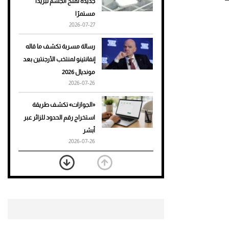
جديدة تمنح الجسم تبريدًا
مستمرًا
أحذية Mary Jane: ترف وأناقة
2026-07-27
للرجال
رسالة مسربة تكشف ما قاله
إنفانتينو لمنتخب الأرجنتين بعد
مونديال 2026
2026-07-26
«الجوازات» تكشف طريقة
استخراج رقم الحدود للزائر عبر
أبشر
2026-07-26
بعد 7 أشهر من تعرضه لحادث
مروع.. جوشوا يفوز على برينغا
بـ"الضربة القاضية" (فيديو)
2026-07-26
موعد صرف حساب المواطن