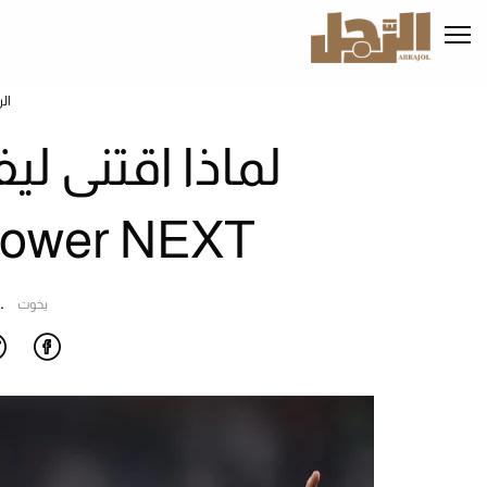
تجاوز
إلى
المحتوى
الرئيسي
ال
eef Power NEXT
يخوت