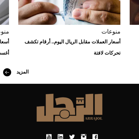
منوعات
منو
أسعار العملات مقابل الريال اليوم.. أرقام تكشف
تحركات لافتة
أغسطس
المزيد
أفضل تدريج للشعر الطويل لإطلالة جريئة وعصرية