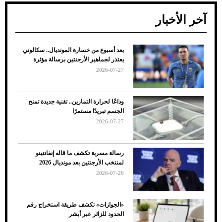
آخر الأخبار
بعد أسبوع من خسارة المونديال.. سكالوني
ضعف تبريد مكيف السيارة عند الوقوف.. أشهر
يعتذر لجماهير الأرجنتين برسالة مؤثرة
الأسباب والحلول
2026-07-27
وداعًا لحرارة التمارين.. تقنية جديدة تمنح
الجسم تبريدًا مستمرًا
2026-07-27
رسالة مسربة تكشف ما قاله إنفانتينو
لمنتخب الأرجنتين بعد مونديال 2026
2026-07-26
7 نصائح لاختيار لون البنطلون المناسب للقميص
«الجوازات» تكشف طريقة استخراج رقم
الأسود
الحدود للزائر عبر أبشر