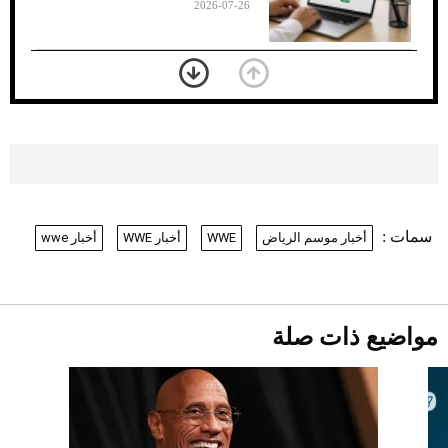
2026-07-26
بعد 7 أشهر من تعرضه لحادث مروع.. جوشوا
يفوز على برينغا بـ"الضربة القاضية" (فيديو)
2026-07-26
موعد صرف حساب المواطن لشهر
أغسطس 2026
2026-07-25
سمات :
أخبار موسم الرياض
WWE
أخبار WWE
أخبار wwe
نرى المستقبل من خلال تصميماتنا.. كيف حجزت
1886 مكانها في عالم الأزياء؟
أقصر يوم في 2026 يقترب.. ماذا يحدث في
دوران الأرض؟
2026-07-25
مواضيع ذات صلة
قبل ليلة النزال.. اكتمال وزن أبطال "The
Comeback" في جدة (فيديو)
2026-07-25