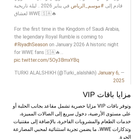
قادم إلى
#موسم_الرياض
في يناير 2026 .. ليلة تاريخية
لعشاق WWE 🇸🇦🔥
For the first time in the Kingdom of Saudi Arabia,
the legendary Royal Rumble is coming to
#RiyadhSeason
on January 2026 A historic night
for WWE fans 🇸🇦🔥…
pic.twitter.com/5Oy3BmxYBq
January 6,
— TURKI ALALSHIKH (@Turki_alalshikh)
2025
مزايا باقات VIP
وتوفر باقات VIP مزايا حصرية تشمل مقاعد بجانب الحلبة أو
على مستوى الأرضية، دخول سريع إلى الصالات المميزة،
خدمات الطعام والمشروبات الفاخرة، بالإضافة إلى مقتنيات
وتذكارات WWE، ما يضمن تجربة استثنائية لمحبي المصارعة
الحرة.