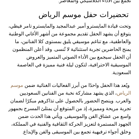
تجمع بين الأداء الكلاسيكي والمعاصر.
تحضيرات حفل موسم الرياض
وتحت قيادة المايسترو أمير عبدالمجيد والمايسترو تامر فيظي،
يتوقع أن يشهد الحفل تقديم مجموعة من أشهر الأغاني الوطنية
والعاطفية، مع تناغم موسيقي يليق بمستوى كلا الفنانين، ما
يمنح الحاضرين تجربة استثنائية لا تُنسى. وقد أعلن المنظمون
أن الحفل سيجمع بين الأداء الصوتي المتميز والعروض
الموسيقية الاحترافية، لتكون ليلة فنية مميزة في العاصمة
السعودية.
ويُعد هذا الحفل واحدًا من أبرز الفعاليات الغنائية ضمن
موسم
الرياض
، الذي يشهد مشاركة نخبة من الفنانين السعوديين
والعرب. وينصح الحضور بالحصول على تذاكرهم مبكرًا لضمان
تجربة مريحة ومميزة، إذ من المتوقع أن يمتلئ المسرح بجمهور
واسع من عشاق الفن والموسيقى. ويأتي هذا الحدث ضمن
الجهود المستمرة لتعزيز الحركة الثقافية والفنية في المملكة،
وخلق أجواء ترفيهية تجمع بين الموسيقى والفن والإبداع.