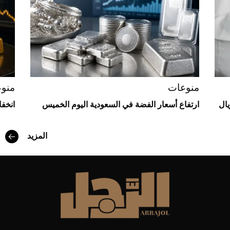
منوعات
منو
يال
ارتفاع أسعار الفضة في السعودية اليوم الخميس
انخف
المزيد
أفضل تدريج للشعر الطويل لإطلالة جريئة وعصرية