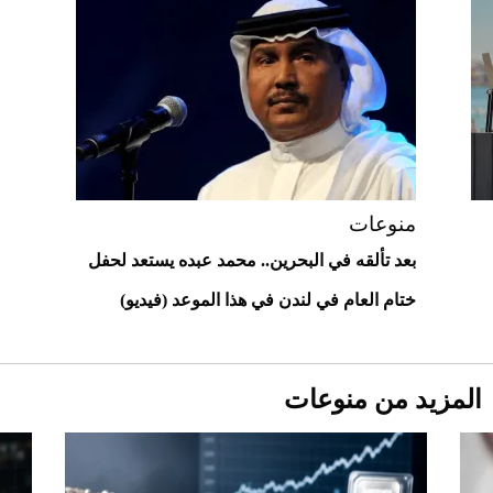
"بوجاتي ميسترال" الاستثنائية للبيع في
مزاد مونتيري
2026-07-23
أغلى 10 عطور في العالم للرجال تمنحك فخامة
استثنائية
منوعات
بعد تألقه في البحرين.. محمد عبده يستعد لحفل
ختام العام في لندن في هذا الموعد (فيديو)
المزيد من منوعات
Aston Martin Valiant: على هوى الأبطال