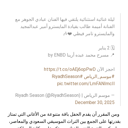
ليلة غنائية استثنائية يلتقي فيها الفنان عبادي الجوهر مع
الفنانة أميمة طالب بقيادة المايسترو أمير عبدالمجيد
والمايسترو تامر فيظي ❤️🎶
🗓️ 2 يناير
📍 مسرح محمد عبده أرينا by ENBD
احجز الآن
https://t.co/oAEj6opPwD
#موسم_الرياض
#RiyadhSeason
pic.twitter.com/LmFANImcIl
— موسم الرياض | Riyadh Season (@RiyadhSeason)
December 30, 2025
ومن المقرر أن يقدم الحفل باقة متنوعة من الأغاني التي تمتاز
بقدرتها على الجمع بين التراث الموسيقي السعودي والمعاصر،