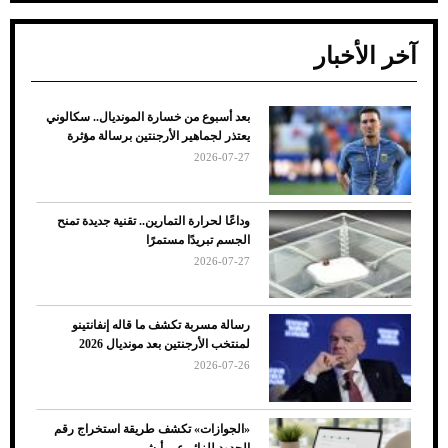
آخر الأخبار
بعد أسبوع من خسارة المونديال.. سكالوني
ضعف تبريد مكيف السيارة عند الوقوف.. أشهر
يعتذر لجماهير الأرجنتين برسالة مؤثرة
الأسباب والحلول
2026-07-27
وداعًا لحرارة التمارين.. تقنية جديدة تمنح
الجسم تبريدًا مستمرًا
2026-07-27
رسالة مسربة تكشف ما قاله إنفانتينو
لمنتخب الأرجنتين بعد مونديال 2026
2026-07-26
7 نصائح لاختيار لون البنطلون المناسب للقميص
«الجوازات» تكشف طريقة استخراج رقم
الأسود
الحدود للزائر عبر أبشر