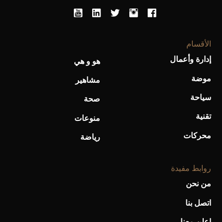
الأقسام
أحذية Mary Jane: ترف وأناقة للرجال
إدارة وأعمال
هو و هي
موضة
مشاهير
سياحة
صحة
تقنية
منوعات
محركات
رياضة
روابط مفيدة
من نحن
اتصل بنا
إعلن معنا