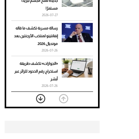
جديدة تمنح الجسم تبريدًا
مستمرًا
أحذية Mary Jane: ترف وأناقة
2026-07-27
للرجال
رسالة مسربة تكشف ما قاله
إنفانتينو لمنتخب الأرجنتين بعد
مونديال 2026
2026-07-26
«الجوازات» تكشف طريقة
استخراج رقم الحدود للزائر عبر
أبشر
2026-07-26
بعد 7 أشهر من تعرضه لحادث
مروع.. جوشوا يفوز على برينغا
بـ"الضربة القاضية" (فيديو)
2026-07-26
موعد صرف حساب المواطن