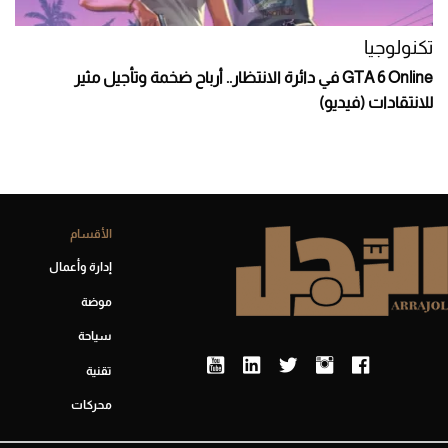
تكنولوجيا
GTA 6 Online في دائرة الانتظار.. أرباح ضخمة وتأجيل مثير
للانتقادات (فيديو)
الأقسام
إدارة وأعمال
موضة
سياحة
تقنية
محركات