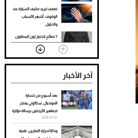
ضعف تبريد مكيف السيارة عند
الوقوف.. أشهر الأسباب
والحلول
7 نصائح لاختيار لون البنطلون
المناسب للقميص الأسود
نرى المستقبل من خلال
تصميماتنا.. كيف حجزت 1886
آخر الأخبار
مكانها في عالم الأزياء؟
أغلى 10 عطور في العالم للرجال
تمنحك فخامة استثنائية
بعد أسبوع من خسارة
المونديال.. سكالوني يعتذر
Aston Martin Valiant: على
لجماهير الأرجنتين برسالة مؤثرة
هوى الأبطال
2026-07-27
أفضل تدريج للشعر الطويل
وداعًا لحرارة التمارين.. تقنية
لإطلالة جريئة وعصرية