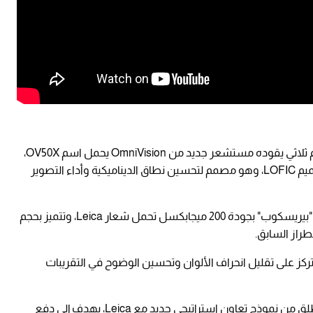
وبالنسبة للكاميرا، يعتمد Xiaomi 17 Ultra على نظام ثلاثي يقوده مستشعر جديد من OmniVision يحمل اسم OV50X،
وهو مستشعر بحجم 1 بوصة من الجيل الثالث بتصميم LOFIC، وهو مصمم لتحسين نطاق الديناميكية وأداء التصوير
ويحتوي الهاتف أيضًا على عدسة "تليفوتو" بتصميم "بيريسكوب" بجودة 200 ميجابكسل تحمل شعار Leica، وتتميز بحجم
 العدسة على شهادة Leica APO التي تركز على تقليل انحراف الألوان وتحسين الوضوح في التقريبات
وأشارت شاومي إلى أن 17 Ultra هو أول هاتف ينطلق من نموذج تعاون استراتيجي جديد مع Leica، يهدف إلى دفع