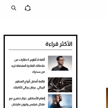
الأكثر قراءة
أناقة لا تُقاوم: 5 نظارات من
علاماتك الفاخرة المفضلة تزيد
من سحرك
قائمة أفضل أنواع العطور
الرجالي.. برفان رجالي لأناقتك
إلهام الأساطير.. حوار حصري مع
مايكل فيلبس وليون مارشان