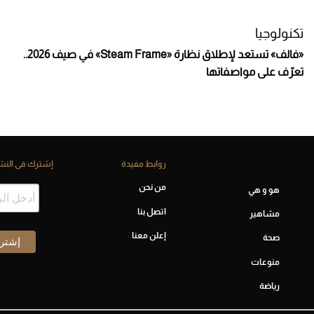
تكنولوجيا
«فالف» تستعد لإطلاق نظارة «Steam Frame» في صيف 2026..
تعرّف على مواصفاتها
روابط مفيدة
إشترك فى النشر
من نحن
هو و هي
اتصل بنا
مشاهير
إعلن معنا
صحة
منوعات
رياضة