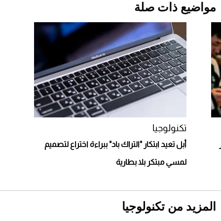
مواضيع ذات صلة
قبل ليلة النزال.. اكتمال وزن أبطال "The
Comeback" في جدة (فيديو)
2026-07-25
"بوجاتي ميسترال" الاستثنائية للبيع في مزاد
مونتيري
2026-07-23
أغلى 10 عطور في العالم للرجال تمنحك فخامة
استثنائية
تكنولوجيا
أبل تعيد ابتكار "التراك باد" ببراءة اختراع لتصميم
لمسي مبتكر بلا بطارية
المزيد من تكنولوجيا