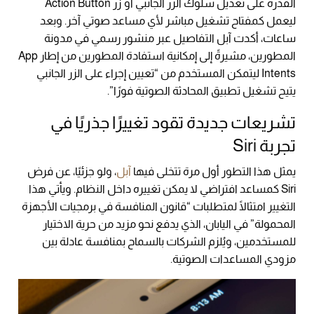
القدرة على تعديل سلوك الزر الجانبي أو زر Action Button
ليعمل كمفتاح تشغيل مباشر لأي مساعد صوتي آخر. وبعد
ساعات، أكدت آبل التفاصيل عبر منشور رسمي في مدونة
المطورين، مشيرةً إلى إمكانية استفادة المطورين من إطار App
Intents ليتمكن المستخدم من “تعيين إجراء على الزر الجانبي
يتيح تشغيل تطبيق المحادثة الصوتية فورًا”.
تشريعات جديدة تقود تغييرًا جذريًا في
تجربة Siri
يمثل هذا التطور أول مرة تتخلى فيها
آبل
، ولو جزئيًا، عن فرض
Siri كمساعد افتراضي لا يمكن تغييره داخل النظام. ويأتي هذا
التغيير امتثالًا لمتطلبات “قانون المنافسة في برمجيات الأجهزة
المحمولة” في اليابان، الذي يدفع نحو مزيد من حرية الاختيار
للمستخدمين، ويُلزم الشركات بالسماح بمنافسة عادلة بين
مزودي المساعدات الصوتية.