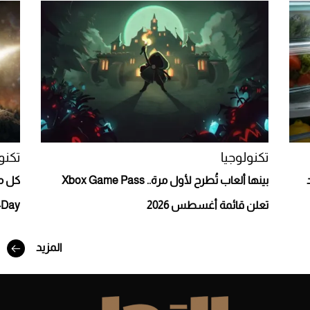
Aston Martin Valiant: على هوى الأبطال
تكنولوجيا
تكنو
بينها ألعاب تُطرح لأول مرة.. Xbox Game Pass
تعلن قائمة أغسطس 2026
: E-Day
المزيد
أفضل تدريج للشعر الطويل لإطلالة جريئة وعصرية