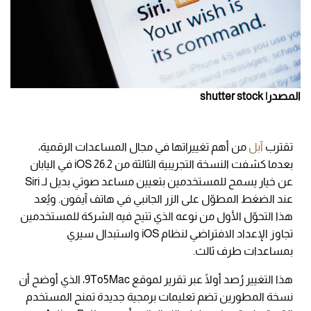
المصدر| shutter stock
تقترب
آبل
من أهم تغييراتها في مجال المساعدات الرقمية،
بعدما كشفت النسخة التجريبية الثالثة من iOS 26.2 في اليابان
عن خيار يسمح للمستخدمين بتعيين مساعد صوتي بديل لـ Siri
عند الضغط المطوّل على الزر الجانبي في هاتف آيفون. ويُعد
هذا التحوّل الأول من نوعه الذي تتيح فيه الشركة للمستخدمين
تجاوز الإعداد الافتراضي لنظام iOS واستبدال سيري
بمساعدات طرف ثالث.
هذا التغيير رُصد أولًا عبر تقرير لموقع 9To5Mac، الذي أوضح أن
نسخة المطورين تضم تعليمات برمجية جديدة تمنح المستخدم