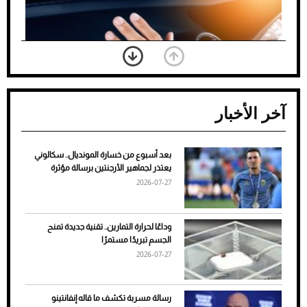
آخر الأخبار
بعد أسبوع من خسارة المونديال.. سكالوني
ضعف تبريد مكيف السيارة عند الوقوف.. أشهر
يعتذر لجماهير الأرجنتين برسالة مؤثرة
الأسباب والحلول
2026-07-27
وداعًا لحرارة التمارين.. تقنية جديدة تمنح
الجسم تبريدًا مستمرًا
2026-07-27
رسالة مسربة تكشف ما قاله إنفانتينو