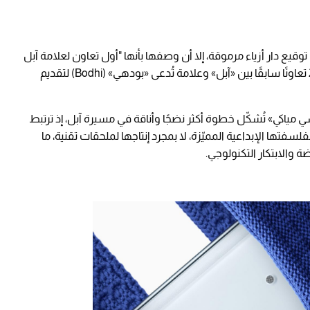
قيع دار أزياء مرموقة، إلا أن وصفها بأنها "أول تعاون لعلامة آبل
مع عالم الموضة" ليس دقيقًا. فقد شهد عام 2012 تعاونًا سابقًا بين «آبل» وعلامة تُدعى «بودهي» (Bodhi) لتقديم
 مياكي» تُشكّل خطوة أكثر نضجًا وأناقة في مسيرة آبل، إذ ترتبط
فلسفتها الإبداعية المميّزة، لا بمجرد إنتاجها لملحقات تقنية، ما
ة والابتكار التكنولوجي.