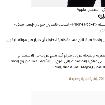
مصدر : Apple
ووفقًا لما أعلنته شركة «آبل»، فقد جرى تصميم حافظة «iPhone Pocket» الجديدة بالتعاون مع دار «إيسي مياكي»
لدار.
حدة مرنة، تتيح مساحة كافية لاحتواء أي طراز من هواتف آيفون،
صرية، وطويلة مزوّدة بحزام أكبر يمنح مرونة في الاستخدام
يسي مياكي» التصميمية، التي تمزج بين الأناقة العملية وروح الحياة
ة يمكن ارتداؤها بلمسة فنية راقية.