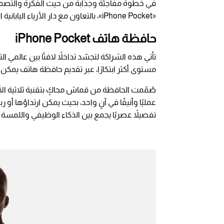
في خطوة مفاجئة وجذّابة من حيث الفكرة والتصمي
«iPhone Pocket»، بالتعاون مع دار الأزياء اليابانية العريقة «إيسي مياكي».
حافظة هاتف iPhone Pocket
تأتي هذه الشراكة لتجسّد تداخلاً لافتًا بين عالمي 
مستوى أكثر ابتكارًا، عبر تقديم حافظة هاتف يمكن 
صُمّمت الحافظة من قماش محاكٍ بتقنية ثلاثية الأبعا
عمليًا وأنيقًا في آنٍ واحد، بحيث يمكن ارتداؤها أو 
تفصيلاً عصريًا يجمع بين الذكاء الوظيفي واللمسة ال