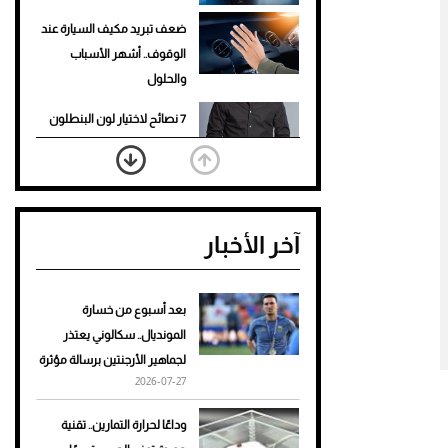
ضعف تبريد مكيف السيارة عند
الوقوف.. أشهر الأسباب
والحلول
7 نصائح لاختيار لون البنطلون
المناسب للقميص الأسود
نرى المستقبل من خلال
تصميماتنا.. كيف حجزت 1886
آخر الأخبار
مكانها في عالم الأزياء؟
أغلى 10 عطور في العالم للرجال
تمنحك فخامة استثنائية
بعد أسبوع من خسارة
المونديال.. سكالوني يعتذر
Aston Martin Valiant: على
لجماهير الأرجنتين برسالة مؤثرة
هوى الأبطال
2026-07-27
أفضل تدريج للشعر الطويل
وداعًا لحرارة التمارين.. تقنية
لإطلالة جريئة وعصرية