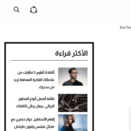
الأكثر قراءة
أناقة لا تُقاوم: 5 نظارات من
علاماتك الفاخرة المفضلة تزيد
من سحرك
قائمة أفضل أنواع العطور
الرجالي.. برفان رجالي لأناقتك
إلهام الأساطير.. حوار حصري مع
مايكل فيلبس وليون مارشان