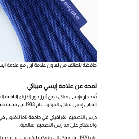
حافظة للهاتف من تعاون علامة ابل مع علامة ايسي ميا
لمحة عن علامة إيسي ميياكي
تُعد دار «إيسي مياكي» من أبرز دور الأزياء الياباني
الياباني إيسي مياكي، المولود عام 1938 في مدينة هيروشيما.
درس التصميم الغرافيكي في جامعة تاما للفنون في 
والانفتاح على مدارس التصميم العالمية.
عام 1970، عاد مياكي إلى طوكيو ليؤسس استود