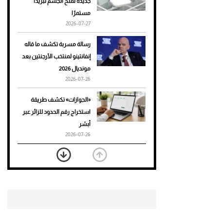
جديدة تمنح الجسم تبريدًا
مستمرًا
أحذية Mary Jane: ترف وأناقة
2026-07-27
للرجال
رسالة مسربة تكشف ما قاله
إنفانتينو لمنتخب الأرجنتين بعد
مونديال 2026
2026-07-26
«الجوازات» تكشف طريقة
استخراج رقم الحدود للزائر عبر
أبشر
2026-07-26
بعد 7 أشهر من تعرضه لحادث
مروع.. جوشوا يفوز على برينغا
بـ"الضربة القاضية" (فيديو)
2026-07-26
موعد صرف حساب المواطن