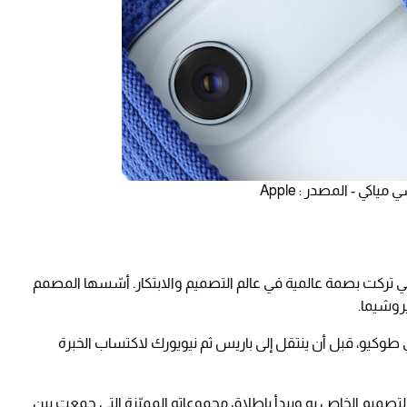
كي - المصدر : Apple
ة التي تركت بصمة عالمية في عالم التصميم والابتكار. أسّسها المصمم
طوكيو، قبل أن ينتقل إلى باريس ثم نيويورك لاكتساب الخبرة
يو التصميم الخاص به ويبدأ بإطلاق مجموعاته المميّزة التي جمعت بين