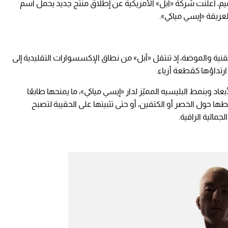
م، أعلنت شركة «آبل» الأمريكية عن إطلاق منتج جديد يحمل اسم
التقنية والموضة، إذ تنتقل «آبل» من نطاق الإكسسوارات التقليدية إلى
ارتداؤها كقطعة أزياء.
د وبنمط البليسيه المميّز لدار «إيسي مياكي»، ما يمنحها طابعًا
ربطها حول الخصر أو الكتفين، أو حتى تثبيتها على الحقيبة لتصبح
جمالية الراقية.