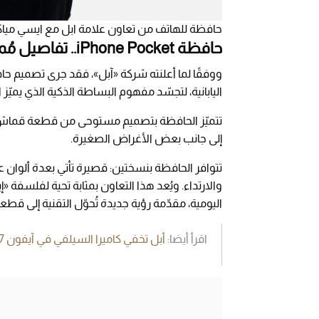
حافظة للهاتف من تعاون علامة ابل مع ايسي مياكي - ال
حافظة iPhone Pocket.. تفاصيل مُميّزة
اليابانية، لتجسّد مفهوم البساطة الذكية الذي يميّز ا
تتميّز الحافظة بتصميم مستوحى من قطعة قماش وا
إلى جانب بعض الأغراض الصغيرة.
تتوافر الحافظة بنسختين: قصيرة تأتي بعدة ألوان ع
والارتداء. ويُعد هذا التعاون بمثابة تحية لفلسفة «إ
اليومية، مقدّمة رؤية جديدة تُحوّل التقنية إلى قطع
اقرأ أيضا:
أبل تخفي كاميرا السيلفي في آيفون 2027 بتقنية ثورية وجديدة