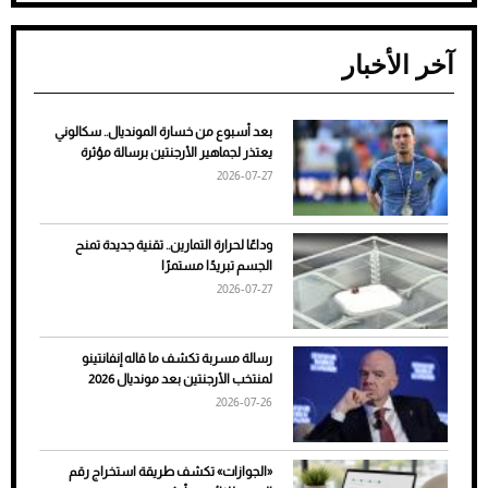
آخر الأخبار
بعد أسبوع من خسارة المونديال.. سكالوني
ضعف تبريد مكيف السيارة عند الوقوف.. أشهر
يعتذر لجماهير الأرجنتين برسالة مؤثرة
الأسباب والحلول
2026-07-27
وداعًا لحرارة التمارين.. تقنية جديدة تمنح
الجسم تبريدًا مستمرًا
2026-07-27
رسالة مسربة تكشف ما قاله إنفانتينو
لمنتخب الأرجنتين بعد مونديال 2026
2026-07-26
7 نصائح لاختيار لون البنطلون المناسب للقميص
«الجوازات» تكشف طريقة استخراج رقم
الأسود