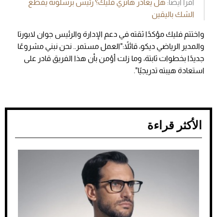
اقرأ أيضًا:
هل يغادر هانزي فليك؟ رئيس برشلونة يقطع
الشك باليقين
واختتم فليك مؤكدًا ثقته في دعم الإدارة والرئيس جوان لابورتا
والمدير الرياضي ديكو، قائلاً:"العمل مستمر.. نحن نبني مشروعًا
جديدًا بخطوات ثابتة، وما زلت أؤمن بأن هذا الفريق قادر على
استعادة هيبته تدريجيًا".
الأكثر قراءة