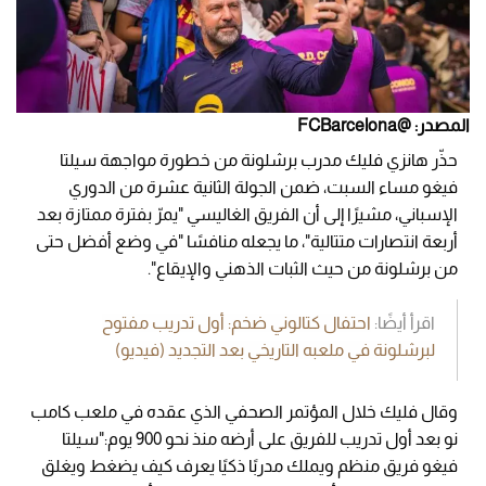
المصدر: @FCBarcelona
حذّر هانزي فليك مدرب برشلونة من خطورة مواجهة سيلتا
فيغو مساء السبت، ضمن الجولة الثانية عشرة من الدوري
الإسباني، مشيرًا إلى أن الفريق الغاليسي "يمرّ بفترة ممتازة بعد
أربعة انتصارات متتالية"، ما يجعله منافسًا "في وضع أفضل حتى
من برشلونة من حيث الثبات الذهني والإيقاع".
اقرأ أيضًا:
احتفال كتالوني ضخم: أول تدريب مفتوح
لبرشلونة في ملعبه التاريخي بعد التجديد (فيديو)
وقال فليك خلال المؤتمر الصحفي الذي عقده في ملعب كامب
نو بعد أول تدريب للفريق على أرضه منذ نحو 900 يوم:"سيلتا
فيغو فريق منظم ويملك مدربًا ذكيًا يعرف كيف يضغط ويغلق