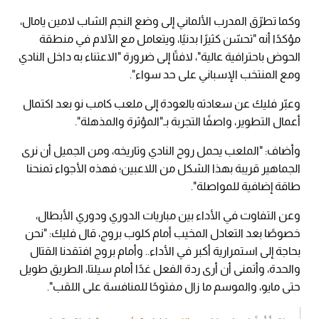
وكما تطرّق المدرب الألماني إلى وضع النجم الشاب لامين يامال،
مؤكدًا أنه "تحسّن كثيرًا بدنيًا، ويتعامل مع الآلام في منطقة
الحوض باحترافية عالية"، لافتًا إلى ضرورة "الاعتناء به داخل النادي
ومع المنتخب الإسباني على حد سواء".
وعبّر فليك عن سعادته بالعودة إلى ملعب كامب نو بعد اكتمال
أعمال التطوير، واصفًا التجربة بـ"المؤثرة والمذهلة".
وأضاف: "الملعب يحمل روح النادي وتاريخه، ومن الجميل أن نرى
الجماهير قريبة بهذا الشكل من اللاعبين؛ فهذه الأجواء تمنحنا
طاقة إضافية للمواصلة".
وعن التفاوت في الأداء بين مباريات الدوري ودوري الأبطال،
خصوصًا بعد التعادل المخيب أمام كلوب بروج، قال فليك: "نحن
بحاجة إلى استمرارية أكبر في الأداء.. وأمام بروج افتقدنا القتال
والحدة، وأتمنى أن أرى ردة الفعل غدًا أمام سيلتا، الطريق طويل
حتى مايو، والموسم ما زال مفتوحًا للمنافسة على اللقب".