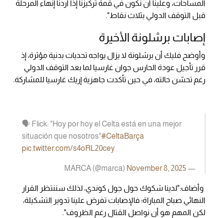
المساحات، وعلينا أن نكون في قمة تركيزنا إذا أردنا إنهاء المرحلة
قبل التوقف الدولي بثلاث نقاط".
إصابات برشلونة الأخيرة
وأوضح فليك أن برشلونة لا يزال يواجه تحديات بدنية مؤثرة، إذ
قرر تأجيل عودة الحارس جوان غارسيا لما بعد التوقف الدولي
رغم تحسّن حالته، في حين تأكدت جاهزية إريك غارسيا للمشاركة.
🗣️ Flick: "Hoy por hoy el Celta está en una mejor
situación que nosotros"
#CeltaBarça
pic.twitter.com/s4oRL20cey
November 8, 2025
— MARCA (@marca)
وأضاف:"لدينا شكوك حول جول كوندي، لذلك سننتظر القرار
النهائي صباح المباراة؛ فالإصابات تفرض علينا تدوير التشكيلة،
لكن المهم هو أن نواصل القتال رغم الظروف".