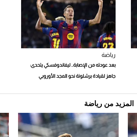
"بوجاتي ميسترال" الاستثنائية للبيع في مزاد
مونتيري
2026-07-23
أغلى 10 عطور في العالم للرجال تمنحك فخامة
استثنائية
رياضة
بعد عودته من الإصابة.. ليفاندوفسكي يتحدى:
جاهز لقيادة برشلونة نحو المجد الأوروبي
المزيد من رياضة
Aston Martin Valiant: على هوى الأبطال