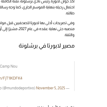
أكد جوان لابورتا، رئيس نادي برشلونة، ثقته الكاملة
احتمال رحيله بنهاية الموسم الجاري، كما وجه رسالة 
طالته.
وفي تصريحات أدلى بها لابورتا للصحفيين قبل موا
منصبه حتى نهاية عق
والثقة.
مصير لابورتا في برشلونة
fy Camp Nou
om/FjT1lKDFK4
November 5, 2025
— Mundo Deportivo (@mundodeportivo)