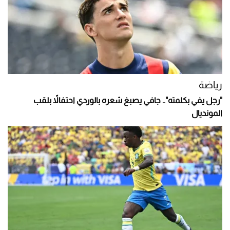
رياضة
"رجل يفي بكلمته".. جافي يصبغ شعره بالوردي احتفالاً بلقب
المونديال