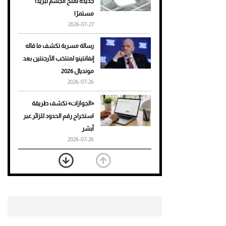
جديدة تمنح الجسم تبريدًا
مستمرًا
أحذية Mary Jane: ترف وأناقة
2026-07-27
للرجال
رسالة مسربة تكشف ما قاله
إنفانتينو لمنتخب الأرجنتين بعد
مونديال 2026
2026-07-26
«الجوازات» تكشف طريقة
استخراج رقم الحدود للزائر عبر
أبشر
2026-07-26
بعد 7 أشهر من تعرضه لحادث
مروع.. جوشوا يفوز على برينغا
بـ"الضربة القاضية" (فيديو)
2026-07-26
موعد صرف حساب المواطن