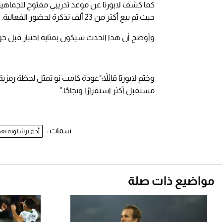
كما كشف لابورتا عن موعد تدريبي مفتوح للجماهير 
حيث تم بيع أكثر من 23 ألف تذكرة لحضور الفعالية.
وأوضح أن هذا الحدث سيكون بمثابة اختبار قبل خوض أول مبارا
وختم لابورتا قائلاً:"عودة كامب نو تمثل لحظة رمزي
مستقبل أكثر استقرارًا ونجاحًا."
سمات :
أداء برشلونة ب
مواضيع ذات صلة