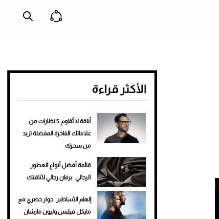
الأكثر قراءة
أناقة لا تُقاوم: 5 نظارات من
علاماتك الفاخرة المفضلة تزيد
من سحرك
قائمة أفضل أنواع العطور
الرجالي.. برفان رجالي لأناقتك
إلهام الأساطير.. حوار حصري مع
مايكل فيلبس وليون مارشان