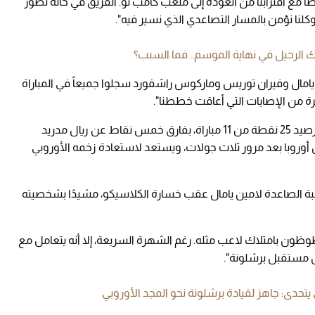
 مع اقترابنا من العودة إلى ملعب كامب نو. الفريق في حالة تطور
نا نؤمن بالمسار التصاعدي الذي نسير فيه".
الرحيل في نهاية الموسم.. فما السبب؟
ة يامال وفيران توريس وماركوس راشفورد سجلوا جميعاً في المباراة
رة من الإصابات التي أعاقت خططنا".
ويحتل برشلونة المركز الثاني في الدوري الإسباني برصيد 25 نقطة من 11 مباراة، بفارق خمس نقاط عن ريال مدريد
 نقاط في دوري أبطال أوروبا بعد مرور ثلاث جولات، ويستعد لاستعادة زخمه الأوروبي
وهبة الصاعدة لامين يامال عقب خسارة الكلاسيكو، مشيدًا بشخصيته
ون بامتلاك لاعب مثله. رغم الشهرة السريعة، إلا أنه يتعامل مع
ل مستقبل برشلونة".
يتحدى: جاهز لقيادة برشلونة نحو المجد الأوروبي