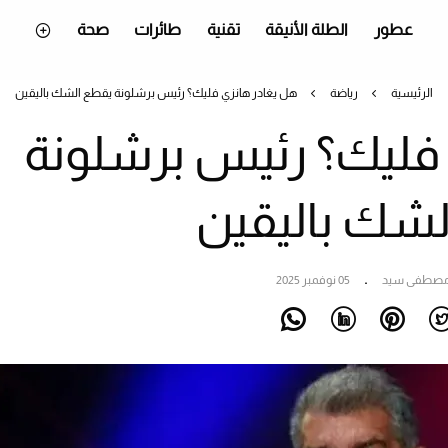
عطور
الطلة الأنيقة
تقنية
طائرات
صحة
الرئيسية
رياضة
هل يغادر هانزي فليك؟ رئيس برشلونة يقطع الشك باليقين
 فليك؟ رئيس برشلونة
شك باليقين
صطفى سيد
05 نوفمبر 2025