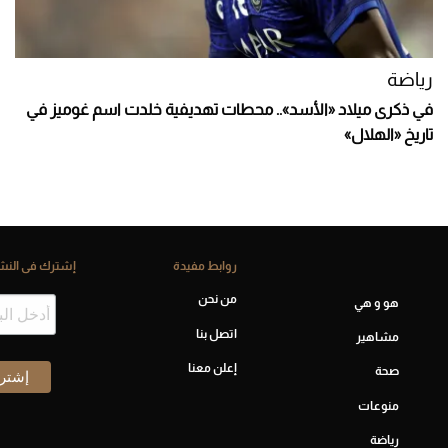
رياضة
في ذكرى ميلاد «الأسد».. محطات تهديفية خلدت اسم غوميز في
تاريخ «الهلال»
روابط مفيدة
إشترك فى النشر
من نحن
هو و هي
اتصل بنا
مشاهير
إعلن معنا
صحة
منوعات
رياضة