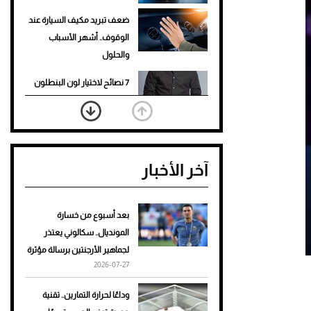
ضعف تبريد مكيف السيارة عند
الوقوف.. أشهر الأسباب
والحلول
7 نصائح لاختيار لون البنطلون
المناسب للقميص الأسود
نرى المستقبل من خلال
تصميماتنا.. كيف حجزت 1886
آخر الأخبار
مكانها في عالم الأزياء؟
أغلى 10 عطور في العالم للرجال
تمنحك فخامة استثنائية
بعد أسبوع من خسارة
المونديال.. سكالوني يعتذر
Aston Martin Valiant: على
لجماهير الأرجنتين برسالة مؤثرة
هوى الأبطال
2026-07-27
أفضل تدريج للشعر الطويل
وداعًا لحرارة التمارين.. تقنية
لإطلالة جريئة وعصرية