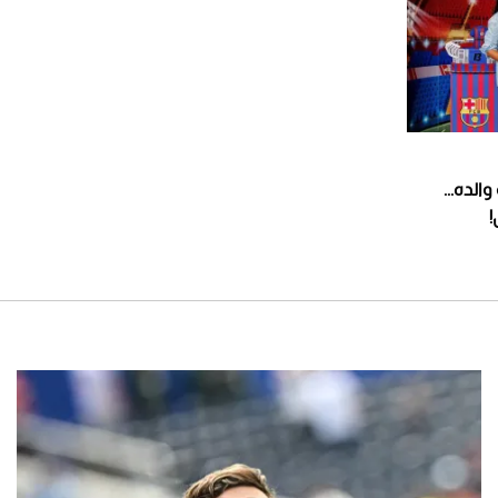
الده...
!