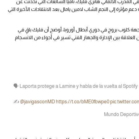
 في المدرب الألماني هانزي فليك، نافيًا الشائعات التي تحدثت عن
دعم مؤثرة إلى النجم الشاب لامين يامال بعد الانتقادات الأخيرة التي
جهة كلوب بروج في دوري أبطال أوروبا، أوضح أن فليك باقٍ في
ده في عام 2027، مشيرًا إلى أن العلاقة بين الإدارة والجهاز الفني تسير في أجواء من الانسجام
🗣️ Laporta protege a Lamine y habla de la vuelta al Spoti
✍️
@javigasconMD
https://t.co/bME0fbwpe0
pic.twitter.c