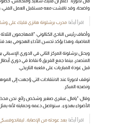
قال لابورتا: "أعلم أن فليك سعيد ومتحمس، خصوصاً
واضحة، وقد ناقشت معه مستقبل العمل الفني، وكل
اقرأ أيضًا:
مدرب برشلونة هانزي فليك على وشك 
وأضاف رئيس النادي الكتالوني: "المهاجمون الثلاث
الماضية، وهذا يؤكد تحسن الأداء الهجومي بعد فت
المتصدر، بينما جمع الفريق 6
قبل عودة المباريات على ملعبه التاريخي.
توقف لابورتا عند الانتقادات التي وُجهت إلى الم
ونضجه المبكر.
وقال: "يامال عبقري صغير وشخص رائع. نحن محظوظ
الأضواء بهدوء.. سنواصل دعمه وحمايته لأنه يمث
اقرأ أيضًا:
بعد عودته من الإصابة.. ليفاندوفسكي 