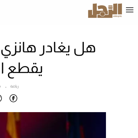
تجاوز
إلى
المحتوى
الرئيسي
هل يغادر هانزي
يقطع ال
رياضة
م