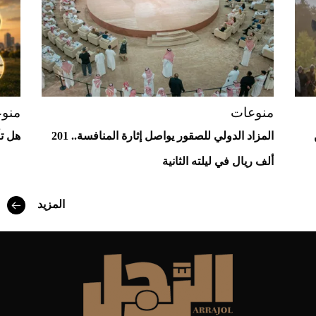
منوعات
منو
المزاد الدولي للصقور يواصل إثارة المنافسة.. 201
هل تأ
ألف ريال في ليلته الثانية
أفضل تدريج للشعر الطويل لإطلالة جريئة وعصرية
المزيد