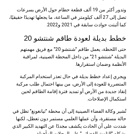
وتدور أكثر من 19 ألف قطعة حطام حول الأرض بسرعات
تصل إلى 27 ألف كيلومتر في الساعة، ما يجعلها تهديدًا حقيقيًا،
كما أثبتت حوادث سابقة في 2021 و2022.
خطط بديلة لعودة طاقم شنتشو 20
حتى اللحظة، يعمل طاقم "شنتشو 20" مع فريق مهمتهم
البديلة "شنتشو 21" من داخل المحطة الصينية، لمراقبة
الأنظمة وضمان استقرارها.
ويجري إعداد خطط بديلة في حال تعذر استخدام المركبة
المتضررة للعودة إلى الأرض، من بينها احتمال طلب مركبة
إنقاذ جديدة من الأرض أو تمديد فترة إقامة الطاقم لحين
استكمال الإصلاحات.
تُشير وكالة الفضاء الصينية إلى أن محطة "تيانغونغ" تظل في
حالة مستقرة، وأن عملها العلمي مستمر دون تعطل، لكنها
شددت على أن الحادث يكشف مجددًا عن التهديد الكبير الذي
يشكله "التلوث الفضائي" على الرحلات المأهولة.