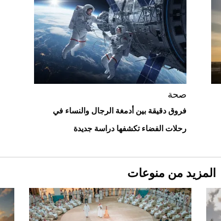
قبل ليلة النزال.. اكتمال وزن أبطال "The
Comeback" في جدة (فيديو)
2026-07-25
أغلى 10 عطور في العالم للرجال تمنحك فخامة
استثنائية
صحة
فروق دقيقة بين أدمغة الرجال والنساء في
رحلات الفضاء تكشفها دراسة جديدة
المزيد من منوعات
Aston Martin Valiant: على هوى الأبطال