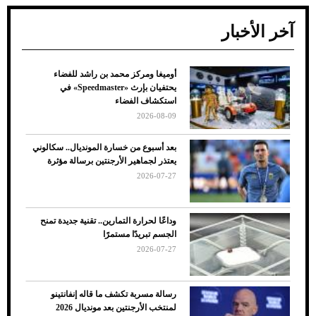
آخر الأخبار
أوميغا ومركز محمد بن راشد للفضاء
ضعف تبريد مكيف السيارة عند الوقوف.. أشهر
يحتفيان بإرث «Speedmaster» في
الأسباب والحلول
استكشاف الفضاء
2026-08-09
بعد أسبوع من خسارة المونديال.. سكالوني
يعتذر لجماهير الأرجنتين برسالة مؤثرة
2026-07-27
وداعًا لحرارة التمارين.. تقنية جديدة تمنح
الجسم تبريدًا مستمرًا
2026-07-27
7 نصائح لاختيار لون البنطلون المناسب للقميص
رسالة مسربة تكشف ما قاله إنفانتينو
الأسود
لمنتخب الأرجنتين بعد مونديال 2026