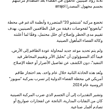
ثلاثة رواد صينيين عالقون في الفضاء بعد اصطدام مركبتهم
بجسم مجهول: المصدر| arrajol
تخضع مركبة "شنتشو 20" المتضررة وأنظمة الدعم في محطة
"تيانغونغ" لفحوصات دقيقة من قبل الطاقمين الصينيين، بهدف
تقييم مدى الخطر وإصلاح أي خلل محتمل، وفقًا لما أعلنته
وكالة الفضاء المأهول الصينية.
ولم يتم تحديد موعد جديد لمحاولة عودة الطاقم إلى الأرض،
فيما أكد المسؤولون أن "تحليل الأثر وتقييم المخاطر قيد
التنفيذ"، دون الكشف عن تفاصيل الأضرار أو خطة الإصلاح.
وتُعد هذه الحادثة الثانية خلال عام واحد، بعد احتجاز طاقم
أمريكي في محطة الفضاء الدولية إثر تسرب بمركبة "سويوز"
الروسية عام 2024.
وتشير التقديرات إلى أن الجسم الذي ضرب المركبة الصينية
كان من النفايات المدارية، الناتجة عن انفجارات صواريخ أو
تصادم أقمار صناعية.