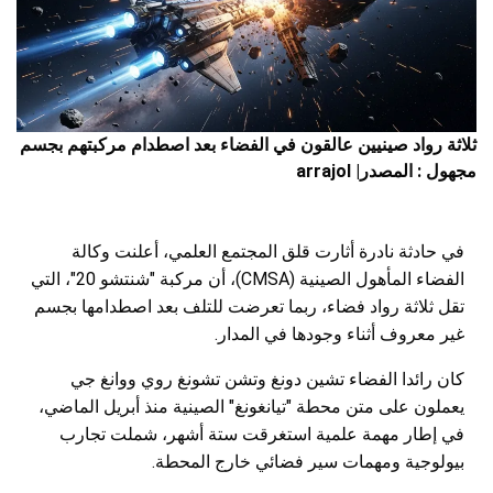
ثلاثة رواد صينيين عالقون في الفضاء بعد اصطدام مركبتهم بجسم
مجهول : المصدر| arrajol
في حادثة نادرة أثارت قلق المجتمع العلمي، أعلنت وكالة
الفضاء المأهول الصينية (CMSA)، أن مركبة "شنتشو 20"، التي
تقل ثلاثة رواد فضاء، ربما تعرضت للتلف بعد اصطدامها بجسم
غير معروف أثناء وجودها في المدار.
كان رائدا الفضاء تشين دونغ وتشن تشونغ روي ووانغ جي
يعملون على متن محطة "تيانغونغ" الصينية منذ أبريل الماضي،
في إطار مهمة علمية استغرقت ستة أشهر، شملت تجارب
بيولوجية ومهمات سير فضائي خارج المحطة.