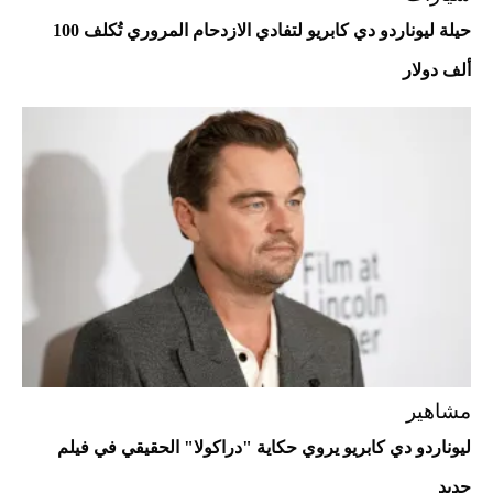
حيلة ليوناردو دي كابريو لتفادي الازدحام المروري تُكلف 100
ألف دولار
أفضل تدريج للشعر الطويل لإطلالة جريئة وعصرية
مشاهير
ليوناردو دي كابريو يروي حكاية "دراكولا" الحقيقي في فيلم
جديد
أحذية Mary Jane: ترف وأناقة للرجال