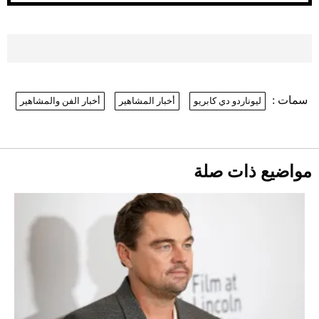
2026-07-26
بعد 7 أشهر من تعرضه لحادث مروع.. جوشوا
يفوز على برينغا بـ"الضربة القاضية" (فيديو)
2026-07-26
سمات :
ليوناردو دي كابريو
أخبار المشاهير
أخبار الفن والمشاهير
نرى المستقبل من خلال تصميماتنا.. كيف حجزت
1886 مكانها في عالم الأزياء؟
موعد صرف حساب المواطن لشهر
أغسطس 2026
2026-07-25
مواضيع ذات صلة
أقصر يوم في 2026 يقترب.. ماذا يحدث في
دوران الأرض؟
2026-07-25
قبل ليلة النزال.. اكتمال وزن أبطال "The
Comeback" في جدة (فيديو)
2026-07-25