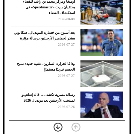
أوميغا ومركز محمد بن راشد للفضاء
ضعف تبريد مكيف السيارة عند الوقوف.. أشهر
يحتفيان بإرث «Speedmaster» في
الأسباب والحلول
استكشاف الفضاء
2026-08-09
بعد أسبوع من خسارة المونديال.. سكالوني
يعتذر لجماهير الأرجنتين برسالة مؤثرة
2026-07-27
وداعًا لحرارة التمارين.. تقنية جديدة تمنح
الجسم تبريدًا مستمرًا
2026-07-27
7 نصائح لاختيار لون البنطلون المناسب للقميص
رسالة مسربة تكشف ما قاله إنفانتينو
الأسود
لمنتخب الأرجنتين بعد مونديال 2026
2026-07-26
«الجوازات» تكشف طريقة استخراج رقم
الحدود للزائر عبر أبشر