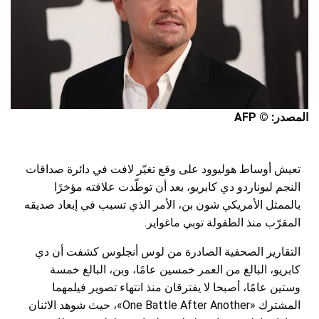
المصدر: © AFP
تعيش أوساط هوليوود على وقع تغيّر لافت في دائرة صداقات
النجم ليوناردو دي كابريو، بعد أن توطّدت علاقته مؤخرًا
بالممثل الأمريكي شون بن، الأمر الذي تسبب في إبعاد صديقه
المقرّب منذ الطفولة توبي ماغواير.
التقارير الصحفية الصادرة من لوس أنجلوس كشفت أن دي
كابريو، البالغ من العمر خمسين عامًا، وبن، البالغ خمسة
وستين عامًا، أصبحا لا يفترقان منذ انتهاء تصوير فيلمهما
المشترك «One Battle After Another»، حيث شوهد الاثنان