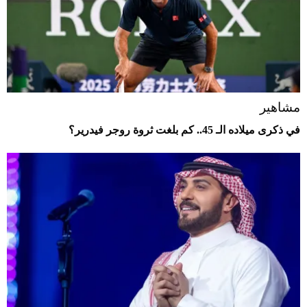
مشاهير
في ذكرى ميلاده الـ 45.. كم بلغت ثروة روجر فيدرير؟