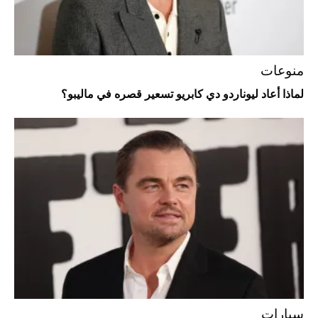
أغلى 10 عطور في العالم للرجال تمنحك فخامة
استثنائية
منوعات
لماذا أعاد ليوناردو دي كابريو تسعير قصره في ماليبو؟
Aston Martin Valiant: على هوى الأبطال
سيارات