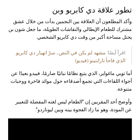
تطور علاقة دي كابريو وبن
وأكد المطلعون أن العلاقة بين النجمين بدأت من خلال عشق
مشترك للطعام الإيطالي والنقاشات الطويلة، ما جعل شون بن
يحتل مساحة أكبر من وقت دي كابريو الشخصي.
اقرأ أيضًا:
مشهد لم يكن في النص.. سرّ انهيار دي كابريو
الذي فاجأ تارانتينو (فيديو)
أما توبي ماغواير، الذي يتبع نظامًا نباتيًا صارمًا، فيبدو بعيدًا عن
أجواء اللقاءات التي تجمع أصدقاءه حول موائد فاخرة ووجبات
متنوعة.
وأوضح أحد المقربين إن "الطعام ليس لغته المفضلة للتعبير
عن المودة، وهو ما زاد الفجوة بينه وبين ليوناردو".