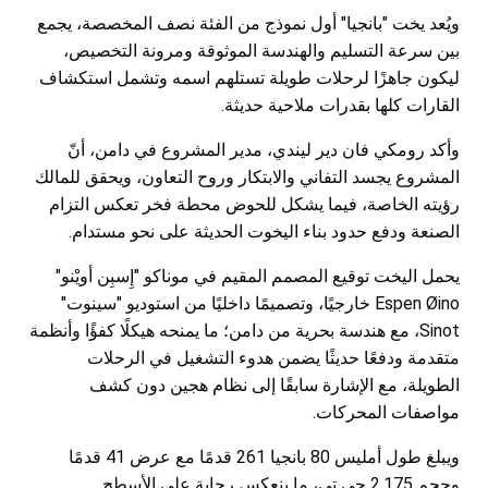
ويُعد يخت "بانجيا" أول نموذج من الفئة نصف المخصصة، يجمع
بين سرعة التسليم والهندسة الموثوقة ومرونة التخصيص،
ليكون جاهزًا لرحلات طويلة تستلهم اسمه وتشمل استكشاف
القارات كلها بقدرات ملاحية حديثة.
وأكد رومكي فان دير ليندي، مدير المشروع في دامن، أنّ
المشروع يجسد التفاني والابتكار وروح التعاون، ويحقق للمالك
رؤيته الخاصة، فيما يشكل للحوض محطة فخر تعكس التزام
الصنعة ودفع حدود بناء اليخوت الحديثة على نحو مستدام.​
يحمل اليخت توقيع المصمم المقيم في موناكو "إِسبِن أويْنو"
Espen Øino خارجيًا، وتصميمًا داخليًا من استوديو "سينوت"
Sinot، مع هندسة بحرية من دامن؛ ما يمنحه هيكلًا كفؤًا وأنظمة
متقدمة ودفعًا حديثًا يضمن هدوء التشغيل في الرحلات
الطويلة، مع الإشارة سابقًا إلى نظام هجين دون كشف
مواصفات المحركات.
ويبلغ طول أمليس 80 بانجيا 261 قدمًا مع عرض 41 قدمًا
وحجم 2,175 جي تي، ما ينعكس رحابة على الأسطح