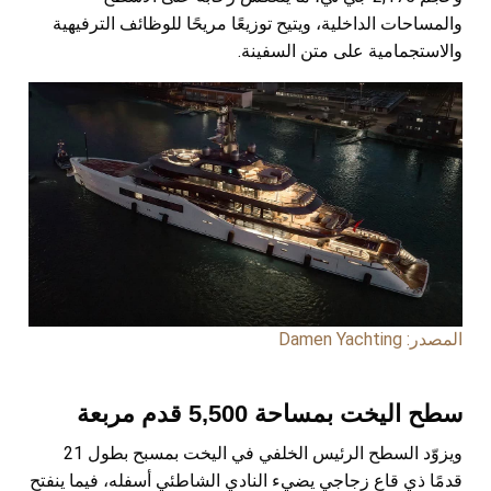
والمساحات الداخلية، ويتيح توزيعًا مريحًا للوظائف الترفيهية
والاستجمامية على متن السفينة.​
المصدر: Damen Yachting
سطح اليخت بمساحة 5,500 قدم مربعة
ويزوّد السطح الرئيس الخلفي في اليخت بمسبح بطول 21
قدمًا ذي قاع زجاجي يضيء النادي الشاطئي أسفله، فيما ينفتح