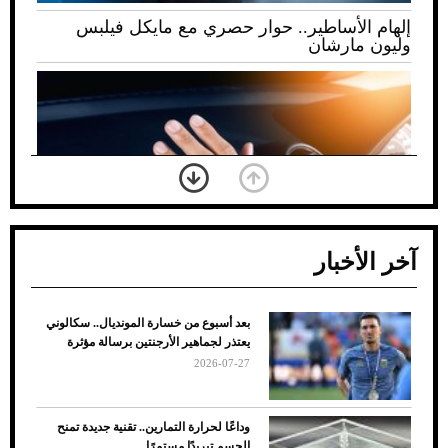
إلهام الأساطير.. حوار حصري مع مايكل فيلبس
وليون مارشان
آخر الأخبار
بعد أسبوع من خسارة المونديال.. سكالوني
ضعف تبريد مكيف السيارة عند الوقوف.. أشهر
يعتذر لجماهير الأرجنتين برسالة مؤثرة
الأسباب والحلول
2026-07-27
وداعًا لحرارة التمارين.. تقنية جديدة تمنح
الجسم تبريدًا مستمرًا