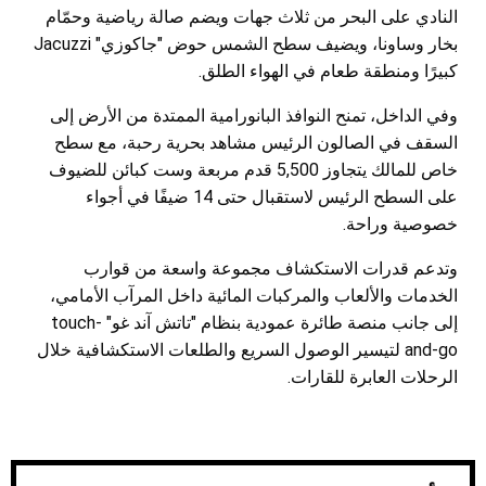
النادي على البحر من ثلاث جهات ويضم صالة رياضية وحمّام
بخار وساونا، ويضيف سطح الشمس حوض "جاكوزي" Jacuzzi
كبيرًا ومنطقة طعام في الهواء الطلق.
وفي الداخل، تمنح النوافذ البانورامية الممتدة من الأرض إلى
السقف في الصالون الرئيس مشاهد بحرية رحبة، مع سطح
خاص للمالك يتجاوز 5,500 قدم مربعة وست كبائن للضيوف
على السطح الرئيس لاستقبال حتى 14 ضيفًا في أجواء
خصوصية وراحة.​
وتدعم قدرات الاستكشاف مجموعة واسعة من قوارب
الخدمات والألعاب والمركبات المائية داخل المرآب الأمامي،
إلى جانب منصة طائرة عمودية بنظام "تاتش آند غو" touch-
and-go لتيسير الوصول السريع والطلعات الاستكشافية خلال
الرحلات العابرة للقارات.