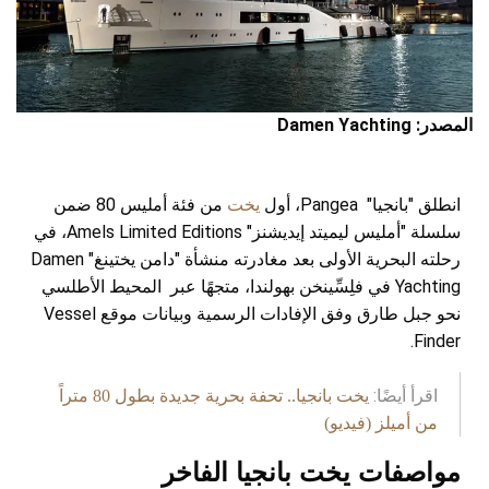
المصدر: Damen Yachting
انطلق "بانجيا" Pangea، أول
يخت
من فئة أمليس 80 ضمن
سلسلة "أمليس ليميتد إيديشنز" Amels Limited Editions، في
رحلته البحرية الأولى بعد مغادرته منشأة "دامن يختينغ" Damen
Yachting في فلِسِّينخن بهولندا، متجهًا عبر المحيط الأطلسي
نحو جبل طارق وفق الإفادات الرسمية وبيانات موقع Vessel
Finder.​
اقرأ أيضًا:
يخت بانجيا.. تحفة بحرية جديدة بطول 80 متراً
من أميلز (فيديو)
مواصفات يخت بانجيا الفاخر