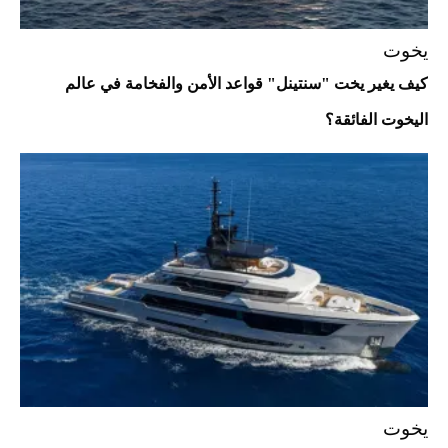
يخوت
كيف يغير يخت "سنتينل" قواعد الأمن والفخامة في عالم
اليخوت الفائقة؟
Aston Martin Valiant: على هوى الأبطال
يخوت