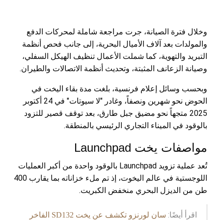
وخلال فترة الصيانة، جرت مراجعة شاملة لمحركات الدفع
والمولدات بعد آلاف الأميال البحرية، إلى جانب فحص أنظمة
التبريد والتهوية، كما شملت الأعمال تنظيف الهيكل السفلي،
وصيانة الزعانف المثبتة، وتحديث أنظمة الاتصالات والطيران.
وبحسب وسائل إعلام فرنسية، بلغت مدة بقاء اليخت في
الحوض نحو شهرين ونصفاً، وغادر "لا سيوتات" في 24 أكتوبر
2025 متجهاً نحو مضيق جبل طارق، بعد توقف قصير للتزود
بالوقود في الميناء التجاري الرئيسي بالمنطقة.
مواصفات يخت Launchpad
تُعد عملية تزويد Launchpad بالوقود واحدة من أكبر العمليات
اللوجستية في عالم اليخوت، إذ تم ملء خزاناته بما يقارب 400
طن من الديزل البحري منخفض الكبريت.
اقرأ أيضًا:
سان لورنزو تكشف عن يخت SD132 الفاخر