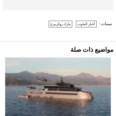
موعد صرف حساب المواطن لشهر
أغسطس 2026
2026-07-25
سمات :
أخبار اليخوت
مارك زوكربيرغ
نرى المستقبل من خلال تصميماتنا.. كيف حجزت
1886 مكانها في عالم الأزياء؟
أقصر يوم في 2026 يقترب.. ماذا يحدث في
دوران الأرض؟
2026-07-25
مواضيع ذات صلة
قبل ليلة النزال.. اكتمال وزن أبطال "The
Comeback" في جدة (فيديو)
2026-07-25
"بوجاتي ميسترال" الاستثنائية للبيع في
مزاد مونتيري
2026-07-23
أغلى 10 عطور في العالم للرجال تمنحك فخامة
استثنائية