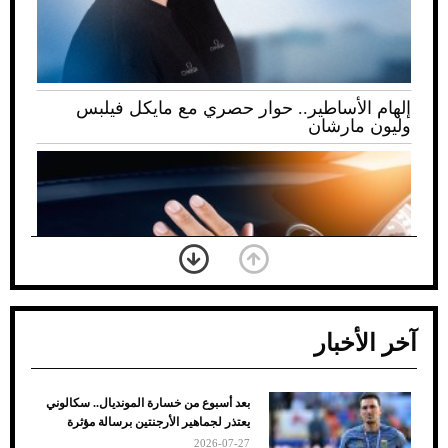
إلهام الأساطير.. حوار حصري مع مايكل فيلبس
وليون مارشان
آخر الأخبار
بعد أسبوع من خسارة المونديال.. سكالوني
ضعف تبريد مكيف السيارة عند الوقوف.. أشهر
يعتذر لجماهير الأرجنتين برسالة مؤثرة
الأسباب والحلول
2026-07-27