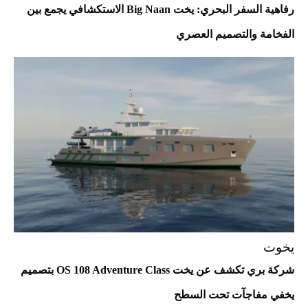
رفاهية السفر البحري: يخت Big Naan الاستكشافي يجمع بين
الفخامة والتصميم العصري
أفضل تدريج للشعر الطويل لإطلالة جريئة وعصرية
يخوت
شركة بري تكشف عن يخت OS 108 Adventure Class بتصميم
أحذية Mary Jane: ترف وأناقة للرجال
يخفي مفاجآت تحت السطح