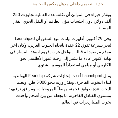
الجديد.. تصميم داخلي مذهل يعكس الفخامة
ويقدّر خبراء في الموانئ أن تكلفة هذه العملية تجاوزت 250
ألف دولار، دون احتساب مؤن الطاقم أو النقل الجوي الفني
المساند.
وفي 29 أكتوبر، أظهرت بيانات تتبع السفن أن Launchpad
يُبحر بسرعة تفوق 22 عقدة باتجاه الجنوب الغربي، وكان آخر
موقع مرصود له قبالة سواحل غرب إفريقيا، وهذا المسار في
نهاية أكتوبر عادة ما يشير إلى رحلة عبور الأطلسي نحو
الكاريبي أو ميامي استعداداً للموسم الشتوي.
يمثل Launchpad أحدث إنجازات شركة Feadship الهولندية
لبناء اليخوت الفاخرة، ويقدّر وزنه بنحو 5,000 طن، ويضم
اليخت عدة طوابق فخمة، مهبطاً للمروحيات، ومرافق ترفيهية
بمستوى الفنادق الفاخرة، ما يجعله من بين أضخم وأحدث
يخوت المليارديرات في العالم.