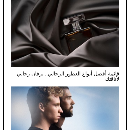
قائمة أفضل أنواع العطور الرجالي.. برفان رجالي
لأناقتك