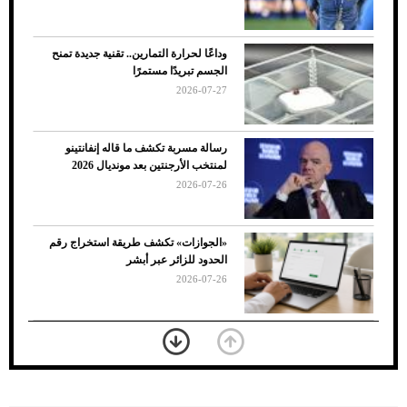
وداعًا لحرارة التمارين.. تقنية جديدة تمنح
الجسم تبريدًا مستمرًا
2026-07-27
رسالة مسربة تكشف ما قاله إنفانتينو
لمنتخب الأرجنتين بعد مونديال 2026
2026-07-26
7 نصائح لاختيار لون البنطلون المناسب للقميص
«الجوازات» تكشف طريقة استخراج رقم
الأسود
الحدود للزائر عبر أبشر
2026-07-26
بعد 7 أشهر من تعرضه لحادث مروع.. جوشوا
يفوز على برينغا بـ"الضربة القاضية" (فيديو)
2026-07-26