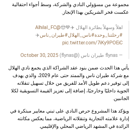
مجموعة من مسؤولي النادي والشركة، وسط أجواء احتفالية
عكست فخر الشريكين بهذا الإنجاز.
اهلاً وسهلاً بطائرة الهلال ✈️💙😍
@Alhilal_FC
#رحلتنا_وحدة
#ناس_الهلال
#طيران_ناس
✈️
pic.twitter.com/7iKy9POEiC
— flynas طيران ناس (@flynas)
October 30, 2025
يأتي هذا الحدث ضمن بنود عقد الشراكة الذي يجمع نادي الهلال
مع شركة طيران ناس والممتد حتى عام 2029، والذي يهدف
إلى توفير دعم طويل الأمد للفريق من خلال تسهيل تنقلاته
الجوية داخليًا وخارجيًا، إضافة إلى تعزيز القيمة التسويقية لكلا
الجانبين.
ويؤكد هذا المشروع حرص النادي على تبني معايير مبتكرة في
إدارة علامته التجارية وتنقلاته الرياضية، مما يعكس مكانته
الرائدة في المشهد الرياضي المحلي والإقليمي.