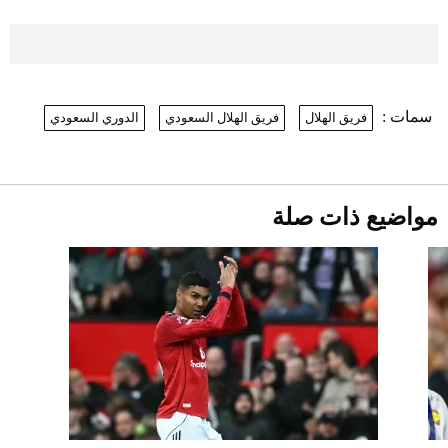
بعد 7 أشهر من تعرضه لحادث مروع.. جوشوا
يفوز على برينغا بـ"الضربة القاضية" (فيديو)
2026-07-26
سمات :
فريق الهلال
فريق الهلال السعودي
الدوري السعودي
نرى المستقبل من خلال تصميماتنا.. كيف حجزت
1886 مكانها في عالم الأزياء؟
موعد صرف حساب المواطن لشهر
أغسطس 2026
2026-07-25
مواضيع ذات صلة
أقصر يوم في 2026 يقترب.. ماذا يحدث في
دوران الأرض؟
2026-07-25
قبل ليلة النزال.. اكتمال وزن أبطال "The
Comeback" في جدة (فيديو)
2026-07-25
أغلى 10 عطور في العالم للرجال تمنحك فخامة