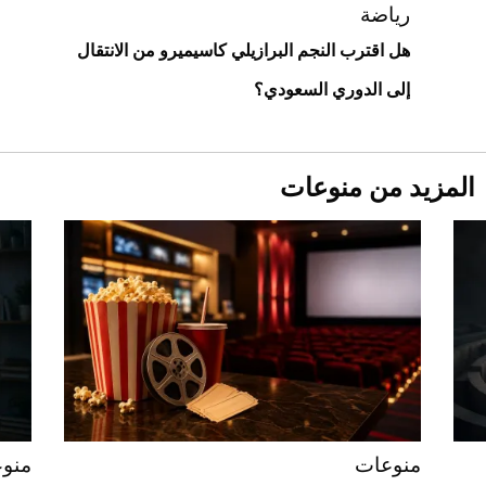
استثنائية
رياضة
هل اقترب النجم البرازيلي كاسيميرو من الانتقال
إلى الدوري السعودي؟
المزيد من منوعات
Aston Martin Valiant: على هوى الأبطال
منوعات
منو