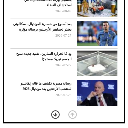
الأسباب والحلول
استكشاف الفضاء
2026-08-09
بعد أسبوع من خسارة المونديال.. سكالوني
يعتذر لجماهير الأرجنتين برسالة مؤثرة
2026-07-27
وداعًا لحرارة التمارين.. تقنية جديدة تمنح
الجسم تبريدًا مستمرًا
2026-07-27
7 نصائح لاختيار لون البنطلون المناسب للقميص
رسالة مسربة تكشف ما قاله إنفانتينو
الأسود
لمنتخب الأرجنتين بعد مونديال 2026
2026-07-26
«الجوازات» تكشف طريقة استخراج رقم
الحدود للزائر عبر أبشر
2026-07-26