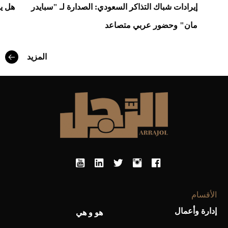
إيرادات شباك التذاكر السعودي: الصدارة لـ "سبايدر
هل ي
مان" وحضور عربي متصاعد
المزيد
أفضل تدريج للشعر الطويل لإطلالة جريئة وعصرية
الأقسام
إدارة وأعمال
هو و هي
أحذية Mary Jane: ترف وأناقة للرجال