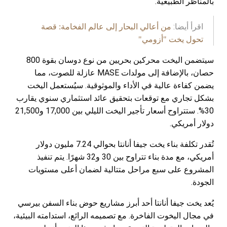
بالمناظر الطبيعية.
اقرأ أيضا:
من أعالي البحار إلى عالم الفخامة: قصة
تحول يخت "أزومي"
سيتضمن اليخت محركين بحريين من نوع دوسان بقوة 800
حصان، بالإضافة إلى مولدات MASE عازلة للصوت، مما
يضمن كفاءة عالية في الأداء والموثوقية. سيُستعمل اليخت
بشكل تجاري مع توقعات بتحقيق عائد استثماري سنوي يقارب
30%. ستتراوح أسعار تأجير اليخت الليلي بين 17,000 و21,500
دولار أمريكي.
تُقدر تكلفة بناء يخت جيفا أنانتا بحوالي 7.24 مليون دولار
أمريكي، مع مدة بناء تتراوح بين 30 و32 شهرًا. يتم تنفيذ
المشروع على سبع مراحل متتالية لضمان أعلى مستويات
الجودة.
يُعد يخت جيفا أنانتا أحد أبرز مشاريع حوض بناء السفن بيرسي
في مجال اليخوت الفاخرة. مع تصميمه الرائع، استدامته البيئية،