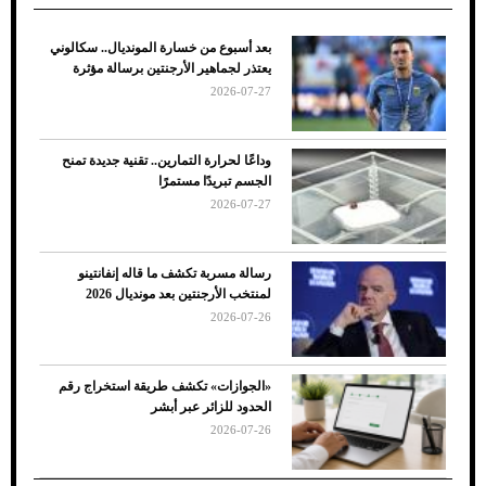
بعد أسبوع من خسارة المونديال.. سكالوني
ضعف تبريد مكيف السيارة عند الوقوف.. أشهر
يعتذر لجماهير الأرجنتين برسالة مؤثرة
الأسباب والحلول
2026-07-27
وداعًا لحرارة التمارين.. تقنية جديدة تمنح
الجسم تبريدًا مستمرًا
2026-07-27
رسالة مسربة تكشف ما قاله إنفانتينو
لمنتخب الأرجنتين بعد مونديال 2026
2026-07-26
7 نصائح لاختيار لون البنطلون المناسب للقميص
«الجوازات» تكشف طريقة استخراج رقم
الأسود
الحدود للزائر عبر أبشر
2026-07-26