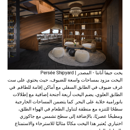
يخت جيفا أنانتا - المصدر | Persée Shipyard
اليخت مزود بمساحات واسعة للضيوف، حيث يحتوي على ست
غرف ضيوف في الطابق السفلي مع أماكن إقامة للطاقم. في
الطابق العلوي، يضم اليخت أربعة أجنحة إضافية مع إطلالات
بانورامية خلابة على البحر. كما يتضمن المساحات الخارجية
سطحًا للتنزه مع منطقة لتناول الطعام في الهواء الطلق،
ومطبخًا عصريًا، بالإضافة إلى سطح تشمس مع جاكوزي
اختياري. يُعتبر هذا اليخت مكانًا مثاليًا للاسترخاء والاستمتاع