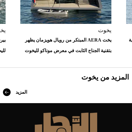
2026-07-23
أغلى 10 عطور في العالم للرجال تمنحك فخامة
استثنائية
يخوت
يخ
ة
يخت AERA المبتكر من رويال هويزمان يظهر
بتقنية الجناح الثابت في معرض موناكو لليخوت
لليخو
المزيد من يخوت
المزيد
Aston Martin Valiant: على هوى الأبطال