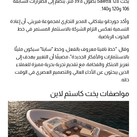
يخت Saetta 128 بطول 39.8 متر، ينضم إلى الطرازات السابقة
106 و120 و140.
وأكد جوردانو بيلاكاني، المدير التجاري لمجموعة فيريتي، أن إعادة
التسمية تعكس التزام الشركة بالاستثمار المستمر في خط
اليخوت الرياضية.
وقال: "خط نافيتا معروف بالفعل، وخط "سايتا" سيكون مليئًا
بالاستثمارات والأفكار الجديدة"، مضيفًا أن التغيير يهدف إلى
تعزيز الابتكار والفخامة، مع تقديم تجربة بحرية مميزة للعملاء
الذين يبحثون عن الأداء العالي والتصميم العصري في الوقت
ذاته.
مواصفات يخت كاستم لاين