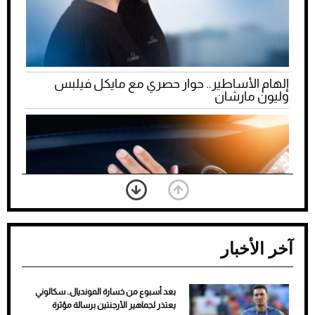
إلهام الأساطير.. حوار حصري مع مايكل فيلبس
وليون مارشان
آخر الأخبار
بعد أسبوع من خسارة المونديال.. سكالوني
ضعف تبريد مكيف السيارة عند الوقوف.. أشهر
يعتذر لجماهير الأرجنتين برسالة مؤثرة
الأسباب والحلول