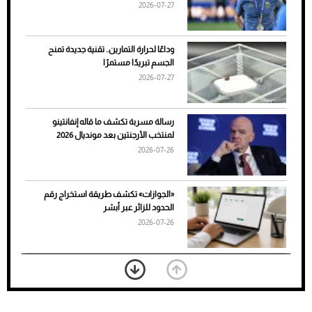
2026-07-27
وداعًا لحرارة التمارين.. تقنية جديدة تمنح
الجسم تبريدًا مستمرًا
2026-07-27
رسالة مسربة تكشف ما قاله إنفانتينو
لمنتخب الأرجنتين بعد مونديال 2026
2026-07-26
7 نصائح لاختيار لون البنطلون المناسب للقميص
«الجوازات» تكشف طريقة استخراج رقم
الأسود
الحدود للزائر عبر أبشر
2026-07-26
بعد 7 أشهر من تعرضه لحادث مروع.. جوشوا
يفوز على برينغا بـ"الضربة القاضية" (فيديو)
2026-07-26