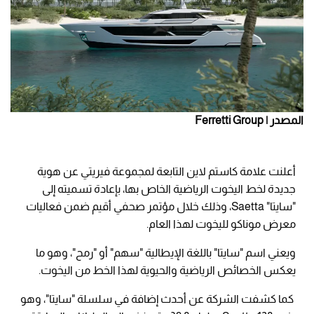
المصدر | Ferretti Group
أعلنت علامة كاستم لاين التابعة لمجموعة فيريتي عن هوية
جديدة لخط اليخوت الرياضية الخاص بها، بإعادة تسميته إلى
"سايتا" Saetta، وذلك خلال مؤتمر صحفي أقيم ضمن فعاليات
معرض موناكو لليخوت لهذا العام.
ويعني اسم "سايتا" باللغة الإيطالية "سهم" أو "رمح"، وهو ما
يعكس الخصائص الرياضية والحيوية لهذا الخط من اليخوت.
كما كشفت الشركة عن أحدث إضافة في سلسلة "سايتا"، وهو