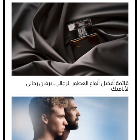
قائمة أفضل أنواع العطور الرجالي.. برفان رجالي
لأناقتك