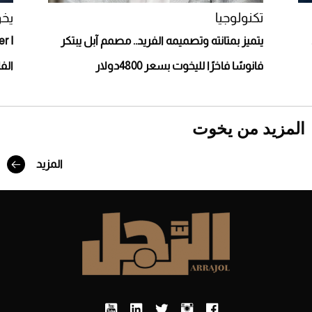
تكنولوجيا
يخ
يتميز بمتانته وتصميمه الفريد.. مصمم آبل يبتكر
فانوسًا فاخرًا لليخوت بسعر 4800دولار
الفا
المزيد من يخوت
المزيد
Aston Martin Valiant: على هوى الأبطال