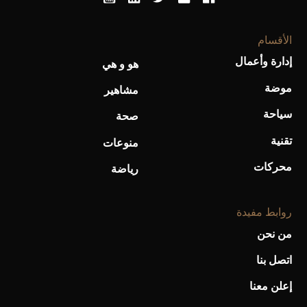
الأقسام
إدارة وأعمال
هو و هي
أفضل تدريج للشعر الطويل لإطلالة جريئة وعصرية
موضة
مشاهير
سياحة
صحة
تقنية
منوعات
محركات
رياضة
روابط مفيدة
من نحن
اتصل بنا
أحذية Mary Jane: ترف وأناقة للرجال
إعلن معنا