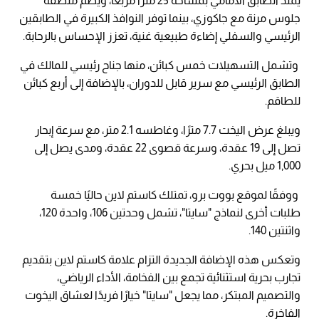
يمتد الطابق الأمامي بمساحة 25 مترًا مربعًا، ويضم منطقة
جلوس مرنة مع جاكوزي، بينما توفر النوافذ الكبيرة في الطابقين
الرئيسي والسفلي إضاءة طبيعية غنية، تعزز الإحساس بالرحابة.
وتشمل التسهيلات خمس كبائن، منها جناح رئيسي للمالك في
الطابق الرئيسي مع سرير قابل للدوران، بالإضافة إلى أربع كبائن
للطاقم.
ويبلغ عرض اليخت 7.7 مترًا، وغاطسه 2.1 متر، مع سرعة إبحار
تصل إلى 19 عقدة، وسرعة قصوى 22 عقدة، ومدى يصل إلى
1,000 ميل بحري.
ووفقًا لموقع بووت برو، تمتلك كاستم لاين حاليًا خمسة
طلبات أخرى لنماذج "سايتا"، تشمل وحدتين 106، واحدة 120،
واثنتين 140.
وتعكس هذه الإضافة الجديدة التزام علامة كاستم لاين بتقديم
تجارب بحرية استثنائية تجمع بين الفخامة، الأداء الرياضي،
والتصميم المبتكر، مما يجعل "سايتا" خيارًا فريدًا لعشاق اليخوت
الفاخرة.