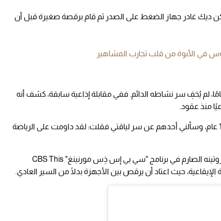
ف ممازحًا: "كنت أظن أنني بخير في سن 76، لكن ديك غادر جهاز الضغط على الصدر ثم قام برقصة صغيرة قبل أن
روس في الأبوة من قلب تجارب المشاهير
دايك، الذي يعيش في ماليبو منذ أكثر من 30 عامًا، لم يُخفِ سر نشاطه الدائم. ففي مقابلة إذاعية سابقة، كشف أنه
يًا منذ عقود.
وقال: "أنا من مواليد 1925، وعلى وشك أن أبلغ 100 عام، وسألني أحدهم عن سر لياقتي فقلت: لقد داومت على الرياضة
هذا الالتزام ليس جديدًا؛ ففي عام 2021 تحدث عن روتينه الصارم في برنامج "سي بي إس ذِس مورنينغ" CBS This