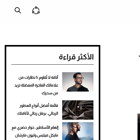
الأكثر قراءة
أناقة لا تُقاوم: 5 نظارات من
علاماتك الفاخرة المفضلة تزيد
من سحرك
قائمة أفضل أنواع العطور
الرجالي.. برفان رجالي لأناقتك
إلهام الأساطير.. حوار حصري مع
مايكل فيلبس وليون مارشان