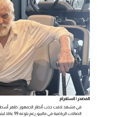
المصدر | انستغرام
في مشهد لافت جذب أنظار الجمهور، ظهر أسطور
الصالات الرياضية في ماليبو، رغم بلوغه 99 عامًا، ليثبت أن اللياقة والروح الشبابية لا يعرفان عمرًا.