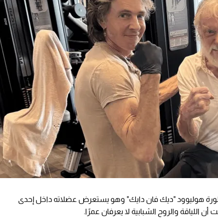
ة هوليوود "ديك فان دايك" وهو يستعرض عضلاته داخل إحدى