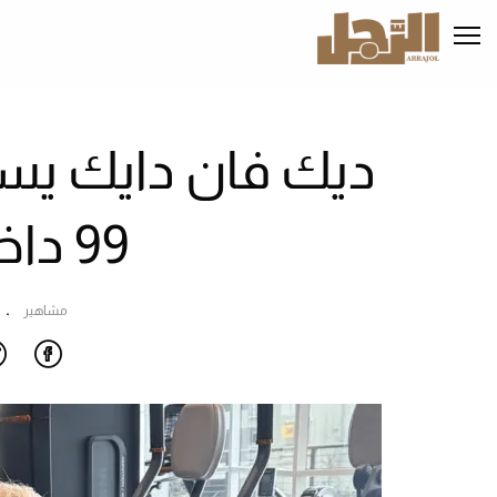
تجاوز
إلى
المحتوى
الرئيسي
ديك فان دايك يس
99 داخل صالة جيم
مشاهير