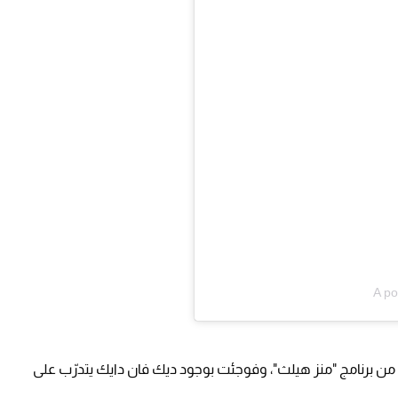
A po
ن برنامج "منز هيلث"، وفوجئت بوجود ديك فان دايك يتدرّب على