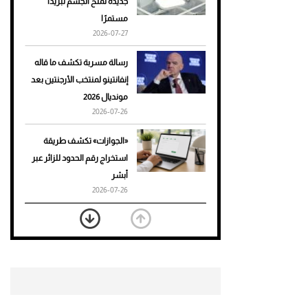
جديدة تمنح الجسم تبريدًا
مستمرًا
أحذية Mary Jane: ترف وأناقة
2026-07-27
للرجال
رسالة مسربة تكشف ما قاله
إنفانتينو لمنتخب الأرجنتين بعد
مونديال 2026
2026-07-26
«الجوازات» تكشف طريقة
استخراج رقم الحدود للزائر عبر
أبشر
2026-07-26
بعد 7 أشهر من تعرضه لحادث
مروع.. جوشوا يفوز على برينغا
بـ"الضربة القاضية" (فيديو)
2026-07-26
موعد صرف حساب المواطن