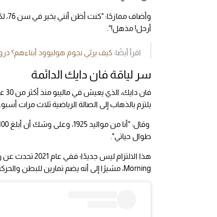
وأضا
أرحل! مذهل!".
اقرأ أيضًا:
كيف يربّي نجوم هوليوود أبناءهم؟ د
سر لياقة فان دايك الدائمة
فان 
يلتزم بالذهاب إلى الصالة الرياضية ثلاث مرات أسبوع
طوال حياتي".
Morning، مشيرًا إلى أنه يضم تمارين للبطن والحركة الإيقاعية، حيث اعتاد أن يرقص بين الأجهزة بدلًا من السير العادي.