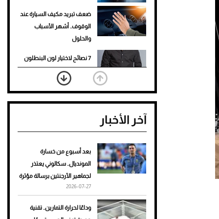
ضعف تبريد مكيف السيارة عند
الوقوف.. أشهر الأسباب
والحلول
7 نصائح لاختيار لون البنطلون
المناسب للقميص الأسود
نرى المستقبل من خلال
تصميماتنا.. كيف حجزت 1886
آخر الأخبار
مكانها في عالم الأزياء؟
أغلى 10 عطور في العالم للرجال
تمنحك فخامة استثنائية
بعد أسبوع من خسارة
المونديال.. سكالوني يعتذر
Aston Martin Valiant: على
لجماهير الأرجنتين برسالة مؤثرة
هوى الأبطال
2026-07-27
أفضل تدريج للشعر الطويل
وداعًا لحرارة التمارين.. تقنية
لإطلالة جريئة وعصرية