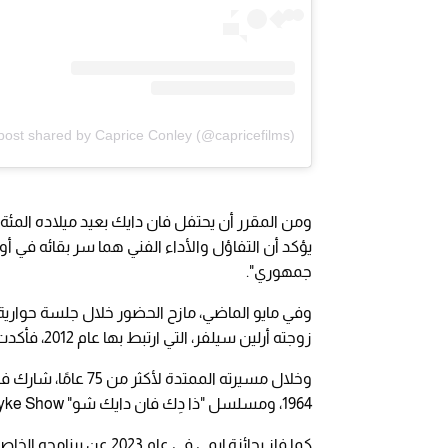
post shared by Caprice Conley (@capricefilms)
يؤكد أن التفاؤل والأداء الفني هما سر بقائه في أو
جمهوري".
وفي مايو الماضي، مازح الحضور خلال جلسة حوارية قا
زوجته أرلين سيلفر، التي ارتبط بها عام 2012، فأكدت أنه ما زال يحتفظ بحيويته رغم كل شيء.
1964، ومسلسل "ذا دِك فان دايك شو" The Dick Van Dyke Show بين 1961 و1966.