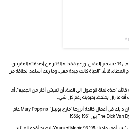
A 
ومن المقرر أن يحتفل فان دايك بعيد ميلاده المئة في 13 ديسمبر المقبل. ورغم فقدانه الكثير من أصدقائه المقربين،
ج العطاء، قائلاً: "الحياة كانت جيدة معي، وما زلت أستمد الطاقة من
ئلاً: "هذه لعنة الوصول إلى المئة، أن تعيش أكثر من الجميع". أما
وخلال مسيرته الممتدة لأكثر من 75 عامًا، شارك فان دايك في أعمال خالدة أبرزها "ماري بوبينز" Mary Poppins عام
كما فاز بجائزة إيمي في عام 2023 عن برنامجه الخاص "ييرز أوف ماجيك98" 98 Years of Magic، ليصبح أقدم الفائزين