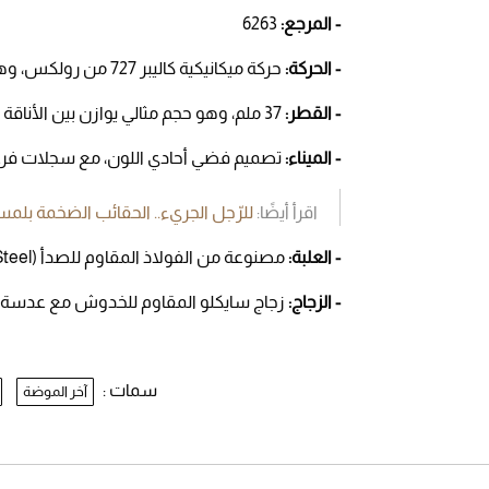
- المرجع:
6263
- الحركة:
حركة ميكانيكية كاليبر 727 من رولكس، وهي حركة ذات دقة عالية توفر أداءً مستمرًا ودائمًا.
- القطر:
37 ملم، وهو حجم مثالي يوازن بين الأناقة والراحة.
- الميناء:
تصميم فضي أحادي اللون، مع سجلات فرعية ص
اقرأ أيضًا:
للرّجل الجريء.. الحقائب الضخمة بلم
- العلبة:
مصنوعة من الفولاذ المقاوم للصدأ (Stainless Steel)، مما يضمن متانتها ومقاومتها للصدأ والخدوش.
- الزجاج:
زجاج سايكلو المقاوم للخدوش مع عدسة تكب
سمات :
آخر الموضة