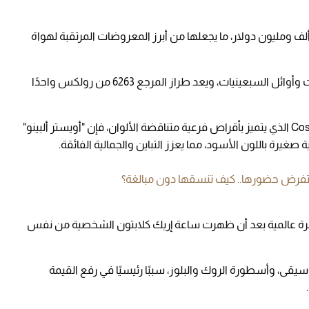
قدَّر قيمة هذه التحفة النادرة بما يتراوح بين 500 ألف ومليون دولار، ما يجعلها من أبرز المعروضات المرتقبة لهواة
تم إنتاج هذه الساعة الاستثنائية في أواخر الستينيات وأوائل السبعينيات، ويعد طراز المرجع 6263 من رولكس واحدًا
على عكس الطراز التقليدي لـ Cosmograph Daytona الذي يتميز بأقراص فرعية متناقضة الألوان، فإن "أويستر ألبينو"
رة باللون الأسود، مما يعزز التباين والجمالية الفائقة.
تفرض حضورها.. كيف تنسقها دون مبالغة؟
هرة عالمية بعد أن ظهرت ساعة إريك كلابتون الشخصية من نفس
موسيقى، وأسطورة الروك والبلوز، سببًا رئيسيًا في رفع القيمة