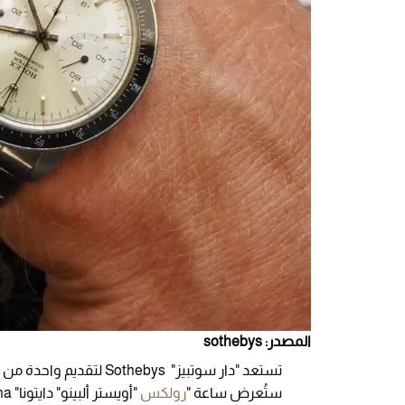
المصدر: sothebys
تستعد "دار سوتبيز" ebys
ستُعرض ساعة "
رولكس