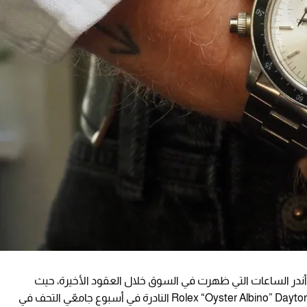
Soth لتقديم واحدة من أندر الساعات التي ظهرت في السوق خلال العقود الأخيرة، حيث
"أويستر ألبينو" دايتونا" Rolex “Oyster Albino” Daytona النادرة في أسبوع جامعّي التحف في