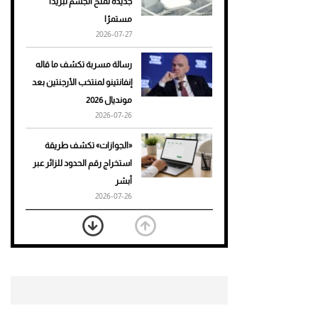
جديدة تمنح الجسم تبريدًا
مستمرًا
أحذية Mary Jane: ترف وأناقة
2026-07-27
للرجال
رسالة مسربة تكشف ما قاله
إنفانتينو لمنتخب الأرجنتين بعد
مونديال 2026
2026-07-26
«الجوازات» تكشف طريقة
استخراج رقم الحدود للزائر عبر
أبشر
2026-07-26
بعد 7 أشهر من تعرضه لحادث
مروع.. جوشوا يفوز على برينغا
بـ"الضربة القاضية" (فيديو)
2026-07-26
موعد صرف حساب المواطن