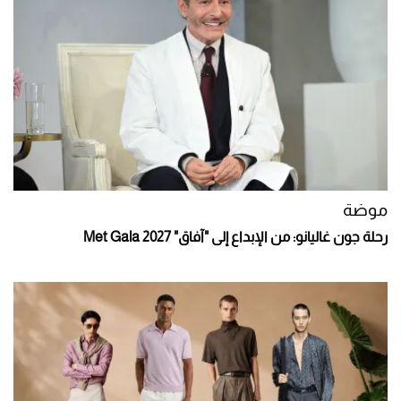
موضة
رحلة جون غاليانو: من الإبداع إلى "آفاق" Met Gala 2027