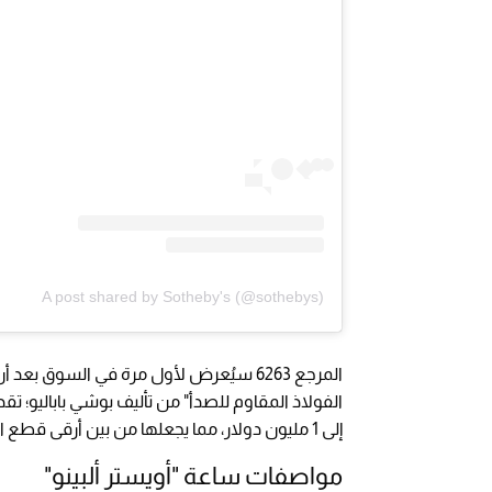
A post shared by Sotheby's (@sothebys)
إلى 1 مليون دولار، مما يجعلها من بين أرقى قطع الساعات التي يمكن اقتناؤها.
مواصفات ساعة "أويستر ألبينو"