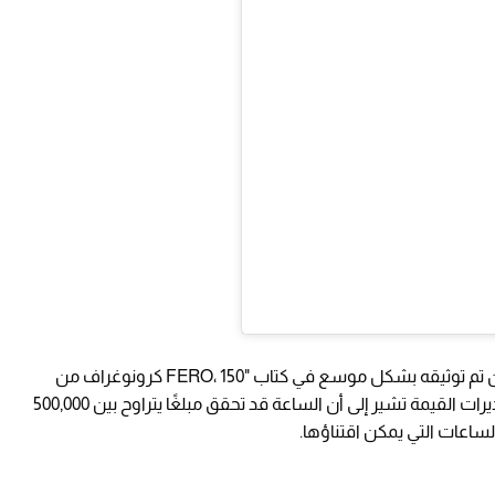
المرجع 6263 سيُعرض لأول مرة في السوق بعد أن تم توثيقه بشكل موسع في كتاب "FERO، 150 كرونوغراف من
الفولاذ المقاوم للصدأ" من تأليف بوشي باباليو؛ تقديرات القيمة تشير إلى أن الساعة قد تحقق مبلغًا يتراوح بين 500,000