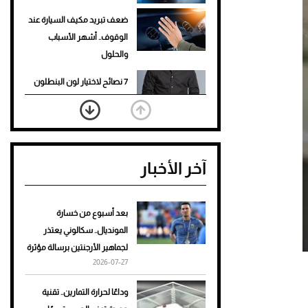
ضعف تبريد مكيف السيارة عند
الوقوف.. أشهر الأسباب
والحلول
7 نصائح لاختيار لون البنطلون
المناسب للقميص الأسود
نرى المستقبل من خلال
تصميماتنا.. كيف حجزت 1886
آخر الأخبار
مكانها في عالم الأزياء؟
أغلى 10 عطور في العالم للرجال
تمنحك فخامة استثنائية
بعد أسبوع من خسارة
المونديال.. سكالوني يعتذر
Aston Martin Valiant: على
لجماهير الأرجنتين برسالة مؤثرة
هوى الأبطال
2026-07-27
أفضل تدريج للشعر الطويل
وداعًا لحرارة التمارين.. تقنية
لإطلالة جريئة وعصرية