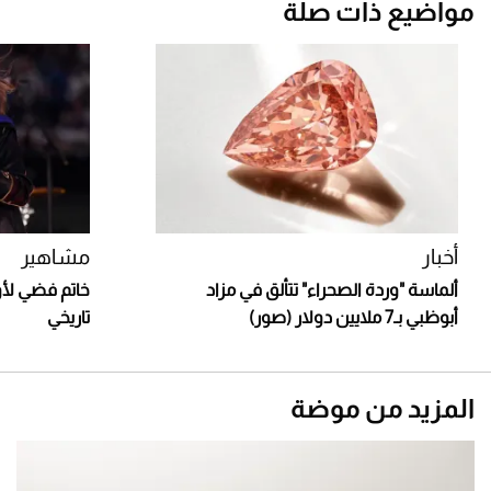
مواضيع ذات صلة
أخبار
مشاهير
ألماسة "وردة الصحراء" تتألق في مزاد
خاتم فضي لأو
أبوظبي بـ7 ملايين دولار (صور)
تاريخي
المزيد من موضة