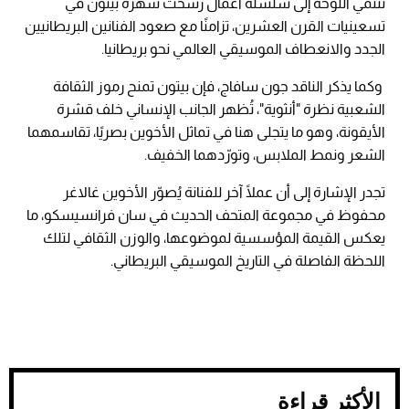
تنتمي اللوحة إلى سلسلة أعمال رسّخت شهرة بيتون في
تسعينيات القرن العشرين، تزامنًا مع صعود الفنانين البريطانيين
الجدد والانعطاف الموسيقي العالمي نحو بريطانيا.
وكما يذكر الناقد جون سافاج، فإن بيتون تمنح رموز الثقافة
الشعبية نظرة "أنثوية"، تُظهر الجانب الإنساني خلف قشرة
الأيقونة، وهو ما يتجلى هنا في تماثل الأخوين بصريًا، تقاسمهما
الشعر ونمط الملابس، وتورّدهما الخفيف.
تجدر الإشارة إلى أن عملًا آخر للفنانة يُصوّر الأخوين غالاغر
محفوظ في مجموعة المتحف الحديث في سان فرانسيسكو، ما
يعكس القيمة المؤسسية لموضوعها، والوزن الثقافي لتلك
اللحظة الفاصلة في التاريخ الموسيقي البريطاني.
الأكثر قراءة