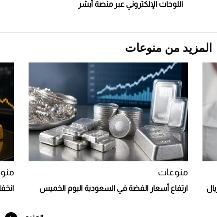
اللوحات الإلكتروني عبر منصة أبشر
المزيد من منوعات
Aston Martin Valiant: على هوى الأبطال
منوعات
منو
يال
ارتفاع أسعار الفضة في السعودية اليوم الخميس
انخف