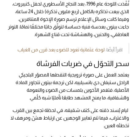
نُفّذت اللوحة عام 1996، بعد النجاح الأسطوري لحفل كنيبروث،
الذي بيعت تذاكره بالكامل (ربع مليون تذكرة) خلال 24 ساعة،
وفيما كانت وسائل الإعلام ترسم صورة الإخوة المتنافرين،
جاءت بيتون بعدسة فنية حساسة لتوثّق جانبًا مختلفًا تمامًا: التوتر
العاطفي، والحنين، والهشاشة تحت قناع الشهرة.
اقرأ أيضًا:
لوحة عثمانية تعود للضوء بعد قرن من الغياب
سحر التحوّل في ضربات الفرشاة
يعتمد العمل على صورة ترويجية التقطها المصوّر البلجيكي
الراحل ستيفان دي باتسيلييه، لكن ترجمة بيتون تتجاوز المادة
الأصلية، فتغمر الأخوين بلمسات من الضوء والنعومة
والشفافية، ما يمنح المشهد طابعًا تأمليًا شبه حُلُمي.
ليام يُسند ذقنه على كتف شقيقه، في لحظة تجمع بين القرب
والاغتراب، فيما تنم تعابير الوجهين عن ارتباط هشّ ومرهف لا
تخطئه العين.