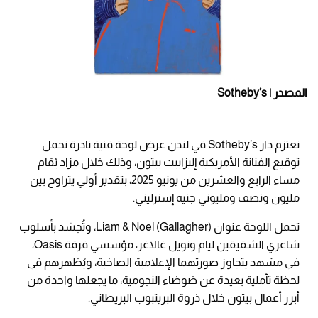
المصدر | Sotheby’s
تعتزم دار Sotheby’s في لندن عرض لوحة فنية نادرة تحمل
توقيع الفنانة الأمريكية إليزابيث بيتون، وذلك خلال مزاد يُقام
مساء الرابع والعشرين من يونيو 2025، بتقدير أولي يتراوح بين
مليون ونصف ومليوني جنيه إسترليني.
تحمل اللوحة عنوان Liam & Noel (Gallagher)، وتُجسّد بأسلوب
شاعري الشقيقين ليام ونويل غالاغر، مؤسسي فرقة Oasis،
في مشهد يتجاوز صورتهما الإعلامية الصاخبة، ويُظهرهم في
لحظة تأملية بعيدة عن ضوضاء النجومية، ما يجعلها واحدة من
أبرز أعمال بيتون خلال ذروة البريتبوب البريطاني.