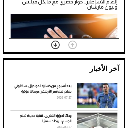
إلهام الأساطير.. حوار حصري مع مايكل فيلبس
وليون مارشان
آخر الأخبار
بعد أسبوع من خسارة المونديال.. سكالوني
ضعف تبريد مكيف السيارة عند الوقوف.. أشهر
يعتذر لجماهير الأرجنتين برسالة مؤثرة
الأسباب والحلول
2026-07-27
وداعًا لحرارة التمارين.. تقنية جديدة تمنح
الجسم تبريدًا مستمرًا
2026-07-27