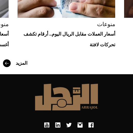
منوعات
منو
أسعار العملات مقابل الريال اليوم.. أرقام تكشف
تحركات لافتة
أغسطس
المزيد
أفضل تدريج للشعر الطويل لإطلالة جريئة وعصرية