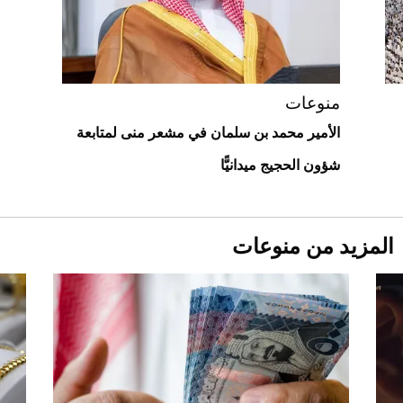
"بوجاتي ميسترال" الاستثنائية للبيع في
مزاد مونتيري
2026-07-23
أغلى 10 عطور في العالم للرجال تمنحك فخامة
استثنائية
منوعات
الأمير محمد بن سلمان في مشعر منى لمتابعة
شؤون الحجيج ميدانيًّا
المزيد من منوعات
Aston Martin Valiant: على هوى الأبطال