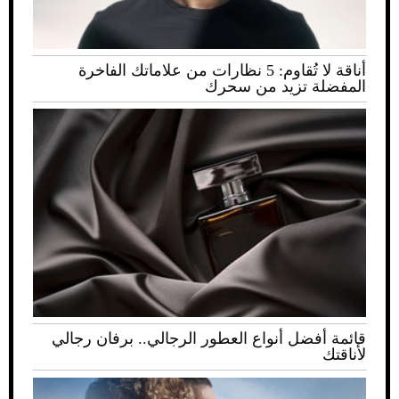
أناقة لا تُقاوم: 5 نظارات من علاماتك الفاخرة
المفضلة تزيد من سحرك
قائمة أفضل أنواع العطور الرجالي.. برفان رجالي
لأناقتك