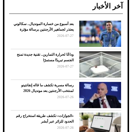
آخر الأخبار
بعد أسبوع من خسارة المونديال.. سكالوني
ضعف تبريد مكيف السيارة عند الوقوف.. أشهر
يعتذر لجماهير الأرجنتين برسالة مؤثرة
الأسباب والحلول
2026-07-27
وداعًا لحرارة التمارين.. تقنية جديدة تمنح
الجسم تبريدًا مستمرًا
2026-07-27
رسالة مسربة تكشف ما قاله إنفانتينو
لمنتخب الأرجنتين بعد مونديال 2026
2026-07-26
7 نصائح لاختيار لون البنطلون المناسب للقميص
«الجوازات» تكشف طريقة استخراج رقم
الأسود
الحدود للزائر عبر أبشر
2026-07-26