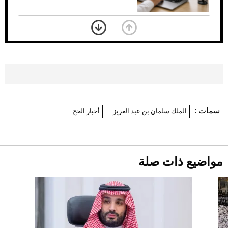
بعد 7 أشهر من تعرضه لحادث مروع.. جوشوا
يفوز على برينغا بـ"الضربة القاضية" (فيديو)
2026-07-26
موعد صرف حساب المواطن لشهر
أغسطس 2026
2026-07-25
سمات :
الملك سلمان بن عبد العزيز
أخبار الحج
نرى المستقبل من خلال تصميماتنا.. كيف حجزت
1886 مكانها في عالم الأزياء؟
أقصر يوم في 2026 يقترب.. ماذا يحدث في
دوران الأرض؟
2026-07-25
مواضيع ذات صلة
قبل ليلة النزال.. اكتمال وزن أبطال "The
Comeback" في جدة (فيديو)
2026-07-25