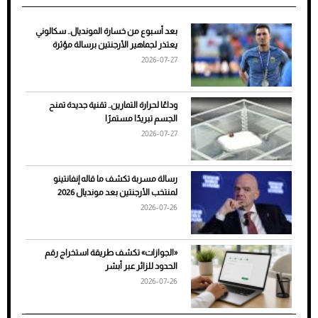
بعد أسبوع من خسارة المونديال.. سكالوني
ضعف تبريد مكيف السيارة عند الوقوف.. أشهر
يعتذر لجماهير الأرجنتين برسالة مؤثرة
الأسباب والحلول
2026-07-27
وداعًا لحرارة التمارين.. تقنية جديدة تمنح
الجسم تبريدًا مستمرًا
2026-07-27
رسالة مسربة تكشف ما قاله إنفانتينو
لمنتخب الأرجنتين بعد مونديال 2026
2026-07-26
7 نصائح لاختيار لون البنطلون المناسب للقميص
«الجوازات» تكشف طريقة استخراج رقم
الأسود
الحدود للزائر عبر أبشر
2026-07-26