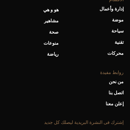
إدارة وأعمال
هو و هي
أحذية Mary Jane: ترف وأناقة للرجال
موضة
مشاهير
سياحة
صحة
تقنية
منوعات
محركات
رياضة
روابط مفيدة
من نحن
اتصل بنا
إعلن معنا
إشترك فى النشرة البريدية ليصلك كل جديد