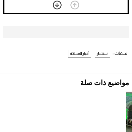
بعد 7 أشهر من تعرضه لحادث مروع.. جوشوا
يفوز على برينغا بـ"الضربة القاضية" (فيديو)
2026-07-26
موعد صرف حساب المواطن لشهر
أغسطس 2026
2026-07-25
سمات :
استثمار
أخبار المملكة
نرى المستقبل من خلال تصميماتنا.. كيف حجزت
1886 مكانها في عالم الأزياء؟
أقصر يوم في 2026 يقترب.. ماذا يحدث في
دوران الأرض؟
2026-07-25
مواضيع ذات صلة
قبل ليلة النزال.. اكتمال وزن أبطال "The
Comeback" في جدة (فيديو)
2026-07-25
"بوجاتي ميسترال" الاستثنائية للبيع في مزاد
مونتيري