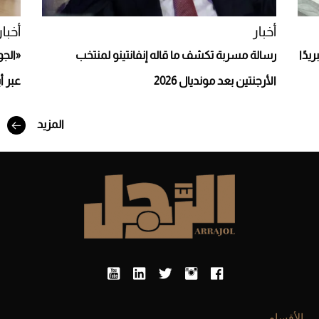
أخبار
أخبار
يدًا
رسالة مسربة تكشف ما قاله إنفانتينو لمنتخب
«الجو
الأرجنتين بعد مونديال 2026
عبر أ
المزيد
أفضل تدريج للشعر الطويل لإطلالة جريئة وعصرية
الأقسام