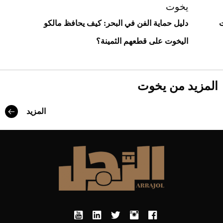
يخوت
ت
دليل حماية الفن في البحر: كيف يحافظ مالكو
اليخوت على قطعهم الثمينة؟
المزيد من يخوت
المزيد
Aston Martin Valiant: على هوى الأبطال