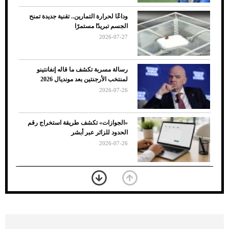
وداعًا لحرارة التمارين.. تقنية جديدة تمنح
الجسم تبريدًا مستمرًا
2026-07-27
رسالة مسربة تكشف ما قاله إنفانتينو
لمنتخب الأرجنتين بعد مونديال 2026
2026-07-26
7 نصائح لاختيار لون البنطلون المناسب للقميص
«الجوازات» تكشف طريقة استخراج رقم
الأسود
الحدود للزائر عبر أبشر
2026-07-26
بعد 7 أشهر من تعرضه لحادث مروع.. جوشوا
يفوز على برينغا بـ"الضربة القاضية" (فيديو)
2026-07-26
موعد صرف حساب المواطن لشهر