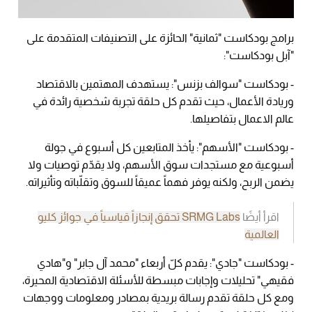
برامج بودكاست "ثمانية" الحائزة على التصنيفات المتقدمة على
"آبل بودكاست":
- بودكاست "سوالف بزنس": يستهدف المهتمين بالاقتصاد
وريادة الأعمال، حيث تقدم كل حلقة تجربة شخصية رائدة في
عالم الاعمال بتفاصيلها.
- بودكاست "الأسهم": يأخذ المتابعين كل أسبوع في جولة
أسبوعية مع مستجدات سوق الأسهم، ولا يقدّم توصيات ولا
يضمن الربح، ولكنه يوفر فهماً عميقاً للسوق وتقلّباته وتأثيراته.
اقرأ أيضًا
SRMG Labs تحقق إنجازاً قياسياً في جوائز كليو
العالمية
- بودكاست "جادي": يقدم كلّ أربعاء "محمد آل جابر" و"هادي
فقيهي" تحليلات وإجابات مبسطة للأسئلة الاقتصادية المحيرة،
ومع كل حلقة تقدم رسالة بريدية بمصادر ومعلومات ووجهات