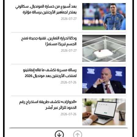
بعد أسبوع من خسارة المونديال.. سكالوني
ضعف تبريد مكيف السيارة عند الوقوف.. أشهر
يعتذر لجماهير الأرجنتين برسالة مؤثرة
الأسباب والحلول
2026-07-27
وداعًا لحرارة التمارين.. تقنية جديدة تمنح
الجسم تبريدًا مستمرًا
2026-07-27
رسالة مسربة تكشف ما قاله إنفانتينو
لمنتخب الأرجنتين بعد مونديال 2026
2026-07-26
7 نصائح لاختيار لون البنطلون المناسب للقميص
«الجوازات» تكشف طريقة استخراج رقم
الأسود
الحدود للزائر عبر أبشر
2026-07-26
بعد 7 أشهر من تعرضه لحادث مروع.. جوشوا