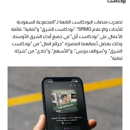
بودكاست"
تصدرت منصات البودكاست التابعة لـ"المجموعة السعودية
للأبحاث والإعلام SRMG": "بودكاست الشرق" و"ثمانية"، قائمة
الأعمال على "بودكاست أبل" في جميع أنحاء الشرق الأوسط،
وذلك بفضل أعمالهما المتميزة: "جرائم المال" من "بودكاست
الشرق"، و"سوالف بيزنس"، و"الأسهم"، و"جادي" من "شركة
ثمانية".