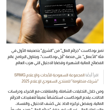
تميز بودكاست "جرائم المال" من "الشرق" بتصنيفه الأول في
فئة "الأعمال" على منصة "آبل بودكاست"، ويتناول البرنامج عالم
الفضائح المالية الشهيرة وقضايا الاحتيال التي هزت العالم.
اقرأ أيضًا
المجموعة السعودية للأبحاث والإعلام SRMG
"شريك منظومة" للمنتدى السعودي للإعلام 2025
ومن خلال التحليلات الشاملة، والمقابلات مع الخبراء، ودراسات
الحالات، يقدم البودكاست استكشافاً عميقاً لتعقيدات الجرائم
المالية، وبفضل تركيزه الحاد على كشف الاحتيال، والفساد،
والسلوك المالي غير السليم، حقق "جرائم المال" صدى واسعاً