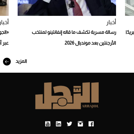
أخبار
أخبار
يدًا
رسالة مسربة تكشف ما قاله إنفانتينو لمنتخب
«الجو
الأرجنتين بعد مونديال 2026
عبر أ
أفضل تدريج للشعر الطويل لإطلالة جريئة وعصرية
المزيد