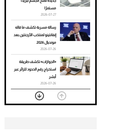
جديدة تمنح الجسم تبريدًا
مستمرًا
أحذية Mary Jane: ترف وأناقة
2026-07-27
للرجال
رسالة مسربة تكشف ما قاله
إنفانتينو لمنتخب الأرجنتين بعد
مونديال 2026
2026-07-26
«الجوازات» تكشف طريقة
استخراج رقم الحدود للزائر عبر
أبشر
2026-07-26
بعد 7 أشهر من تعرضه لحادث
مروع.. جوشوا يفوز على برينغا
بـ"الضربة القاضية" (فيديو)
2026-07-26
موعد صرف حساب المواطن