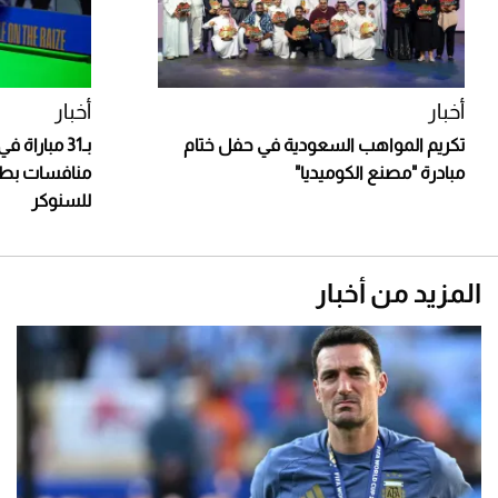
أخبار
أخبار
تكريم المواهب السعودية في حفل ختام
بـ31 مباراة
مبادرة "مصنع الكوميديا"
منافسات بطو
للسنوكر
المزيد من أخبار