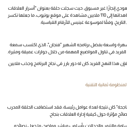
ودي إنجازًا غير مسبوق، حيث سجلت حلقة بعنوان "أسرار العلاقات
الناجحة" رقماً قياسياً جديداً بفضل وصول عدد مشاهداتها إلى 110 ملايين مشاهدة على موقع يوتيوب، ما جعلها تكسر
تاريخ، وفقًا لموسوعة غينيس للأرقام القياسية.
ت "ثمانية" في عام 2016، وحقق شهرة واسعة بفضل برنامجه الشهير "فنجان"، الذي اكتسب سمعة
يد في تناول المواضيع المهمة من خلال حوارات عميقة ومثيرة.
 هذا النهج الفريد كان له دور بارز في نجاح البرنامج وجذب ملايين
منظومة ثمانية التقنية
 الناجحة" كان نتيجة لعدة عوامل رئيسة، فقد استضافت الحلقة المدرب
صائح مؤثرة حول كيفية إدارة العلاقات بنجاح.
امة والتنمر والجدالات بأسلوب مباشر وواضح، ما جعل نصائحه