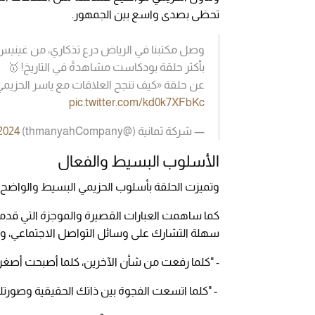
تحظى بصدى واسع بين الجمهور.
وصل مكتبنا في الرياض درع تذكاري، من غينيس 
بأكثر حلقة بودكاست مشاهدةً في التاريخ! 🥇
عن حلقة «كيف تنجح العلاقات مع ياسر الحزيمي»، التي حازت 
pic.twitter.com/kd0k7XFbKc
— شركة ثمانية (@thmanyahCompany)
2024
الأسلوب البسيط والفعال
وتميزت الحلقة بأسلوب الحزيمي البسيط والواضح، 
كما ساهمت العبارات القصيرة والموجزة التي قدمها
سهلة التشارك على وسائل التواصل الاجتماعي، ومن بي
- "كلما رفعت من شأن الآخرين، كلما أصبحت أصغر
- "كلما اتسعت الفجوة بين ذاتك الحقيقية وصورتك الز