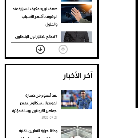
ضعف تبريد مكيف السيارة عند
الوقوف.. أشهر الأسباب
والحلول
7 نصائح لاختيار لون البنطلون
المناسب للقميص الأسود
نرى المستقبل من خلال
تصميماتنا.. كيف حجزت 1886
آخر الأخبار
مكانها في عالم الأزياء؟
أغلى 10 عطور في العالم للرجال
تمنحك فخامة استثنائية
بعد أسبوع من خسارة
المونديال.. سكالوني يعتذر
Aston Martin Valiant: على
لجماهير الأرجنتين برسالة مؤثرة
هوى الأبطال
2026-07-27
أفضل تدريج للشعر الطويل
وداعًا لحرارة التمارين.. تقنية
لإطلالة جريئة وعصرية