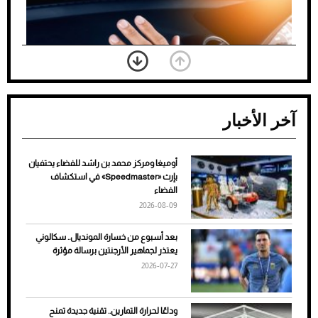
آخر الأخبار
أوميغا ومركز محمد بن راشد للفضاء يحتفيان
ضعف تبريد مكيف السيارة عند الوقوف.. أشهر
بإرث «Speedmaster» في استكشاف
الأسباب والحلول
الفضاء
2026-08-09
بعد أسبوع من خسارة المونديال.. سكالوني
يعتذر لجماهير الأرجنتين برسالة مؤثرة
2026-07-27
وداعًا لحرارة التمارين.. تقنية جديدة تمنح