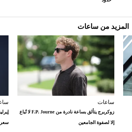
المزيد من ساعات
Aston Martin Valiant: على هوى الأبطال
ساعات
ساع
زوكربرج يتألق بساعة نادرة من F.P. Journe لا تُباع
إيرلي
إلا لصفوة الجامعين
سعره