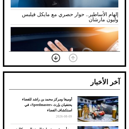
إلهام الأساطير.. حوار حصري مع مايكل فيلبس
وليون مارشان
آخر الأخبار
أوميغا ومركز محمد بن راشد للفضاء
ضعف تبريد مكيف السيارة عند الوقوف.. أشهر
يحتفيان بإرث «Speedmaster» في
الأسباب والحلول
استكشاف الفضاء
2026-08-09