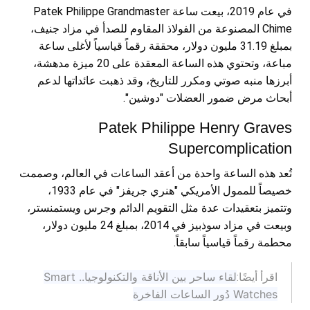
في عام 2019، بيعت ساعة Patek Philippe Grandmaster
Chime المصنوعة من الفولاذ المقاوم للصدأ في مزاد جنيف،
بمبلغ 31.19 مليون دولار، محققة رقماً قياسياً لأغلى ساعة
مباعة، وتحتوي هذه الساعة المعقدة على 20 ميزة مدهشة،
أبرزها منبه صوتي ومكرر للتاريخ، وقد ذهبت عائداتها لدعم
أبحاث مرض ضمور العضلات "دوشين".
Patek Philippe Henry Graves
Supercomplication
تُعد هذه الساعة واحدة من أعقد الساعات في العالم، وصممت
خصيصاً للممول الأمريكي "هنري جريفز" في عام 1933،
وتتميز بتعقيدات عدة مثل التقويم الدائم وجرس ويستمنستر،
وبيعت في مزاد سوذبيز في 2014، بمبلغ 24 مليون دولار،
محطمة رقماً قياسياً سابقاً.
لقاء ساحر بين الأناقة والتكنولوجيا.. Smart
اقرأ أيضًا:
Watches دُور الساعات الفاخرة