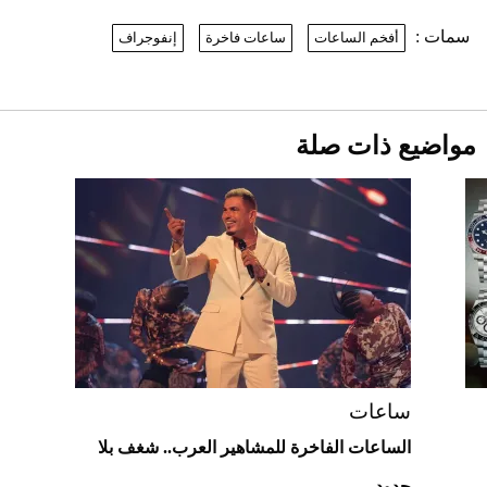
2026-07-26
سمات :
أفخم الساعات
ساعات فاخرة
إنفوجراف
نرى المستقبل من خلال تصميماتنا.. كيف حجزت
1886 مكانها في عالم الأزياء؟
موعد صرف حساب المواطن لشهر
أغسطس 2026
2026-07-25
مواضيع ذات صلة
أقصر يوم في 2026 يقترب.. ماذا يحدث في
دوران الأرض؟
2026-07-25
قبل ليلة النزال.. اكتمال وزن أبطال "The
Comeback" في جدة (فيديو)
2026-07-25
أغلى 10 عطور في العالم للرجال تمنحك فخامة
استثنائية
ساعات
الساعات الفاخرة للمشاهير العرب.. شغف بلا
حدود