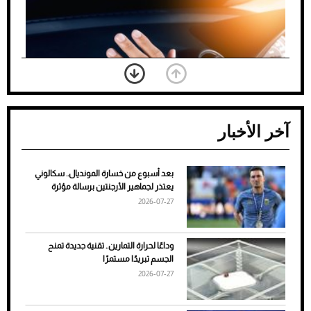
آخر الأخبار
بعد أسبوع من خسارة المونديال.. سكالوني
ضعف تبريد مكيف السيارة عند الوقوف.. أشهر
يعتذر لجماهير الأرجنتين برسالة مؤثرة
الأسباب والحلول
2026-07-27
وداعًا لحرارة التمارين.. تقنية جديدة تمنح
الجسم تبريدًا مستمرًا
2026-07-27