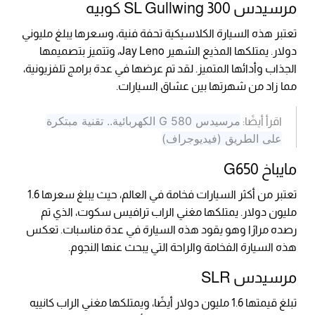
مرسيدس 300 SL Gullwing كوبيه
تعتبر هذه السيارة الكلاسيكية تحفة فنية، وسعرها يبلغ مليوني
دولار. يمتلكها المذيع الشهير Jay Leno، وتتميز بتصميمها
الجذاب وأدائها المتميز. لقد تم عرضها في عدة برامج تلفزيونية،
مما زاد من شهرتها بين عشاق السيارات.
مرسيدس G 580 الكهربائية.. تقنية مبتكرة
اقرأ أيضًا:
على الطريق (فيديوجراف)
مايباخ G650
تعتبر من أكثر السيارات فخامة في العالم، حيث يبلغ سعرها 1.6
مليون دولار. يمتلكها مغني الراب ترافيس سكوت، الذي تم
رصده مرارًا وهو يقود هذه السيارة في عدة مناسبات. تعكس
هذه السيارة الفخامة والراحة التي يبحث عنها النجوم.
مرسيدس SLR
تبلغ قيمتها 1.6 مليون دولار أيضًا، ويمتلكها مغني الراب كانييه