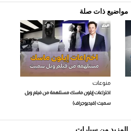
2026-07-25
مواضيع ذات صلة
قبل ليلة النزال.. اكتمال وزن أبطال "The
Comeback" في جدة (فيديو)
2026-07-25
"بوجاتي ميسترال" الاستثنائية للبيع في مزاد
مونتيري
2026-07-23
أغلى 10 عطور في العالم للرجال تمنحك فخامة
استثنائية
منوعات
اختراعات إيلون ماسك مستلهمة من فيلم ويل
سميث (فيديوجراف)
المزيد من سيارات