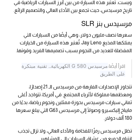
ويست. تعتبر هذه السيارة من بين أبرز السيارات الرياضية في
تاريخ مرسيدس، حيث تجمع بين الأداء العالي والتصميم الرائع.
مرسيدس بنز SLR
سعرها نصف مليون دولار، وهي أيضًا من السيارات التي
يمتلكها المذيع Jay Leno. تُعتبر هذه السيارة من الخيارات
المفضلة للعديد من النجوم بسبب تصميمها الفريد وقوتها.
مرسيدس G 580 الكهربائية.. تقنية مبتكرة
اقرأ أيضًا:
على الطريق
تتجاوز الإصدارات الفارهة من مرسيدس الـ 21 إصدارًا،
ومعظمها مملوكة لأثرياء المجتمع. في أمريكا، تتواجد أغلى
ثماني سيارات مرسيدس بحوزة ممثلين ونجوم رياضة، بدءًا من
مايباخ إليكسيرو وصولًا إلى مرسيدس G63 التي يبلغ سعرها
180 ألف دولار.
تظل مرسيدس رمزًا للفخامة والأداء العالي، ولا تزال تجذب
انتباه الجميع من عشاق السيارات إلى المشاهير.