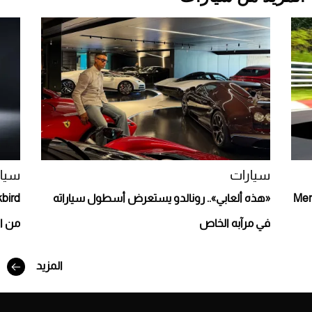
Aston Martin Valiant: على هوى الأبطال
سيارات
سيار
ا تقدم Mercedes-
«هذه ألعابي».. رونالدو يستعرض أسطول سياراته
في مرآبه الخاص
من الطا
المزيد
أفضل تدريج للشعر الطويل لإطلالة جريئة وعصرية