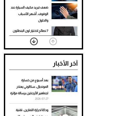
ضعف تبريد مكيف السيارة عند
الوقوف.. أشهر الأسباب
والحلول
7 نصائح لاختيار لون البنطلون
المناسب للقميص الأسود
نرى المستقبل من خلال
تصميماتنا.. كيف حجزت 1886
آخر الأخبار
مكانها في عالم الأزياء؟
أغلى 10 عطور في العالم للرجال
تمنحك فخامة استثنائية
بعد أسبوع من خسارة
المونديال.. سكالوني يعتذر
Aston Martin Valiant: على
لجماهير الأرجنتين برسالة مؤثرة
هوى الأبطال
2026-07-27
أفضل تدريج للشعر الطويل
وداعًا لحرارة التمارين.. تقنية
لإطلالة جريئة وعصرية