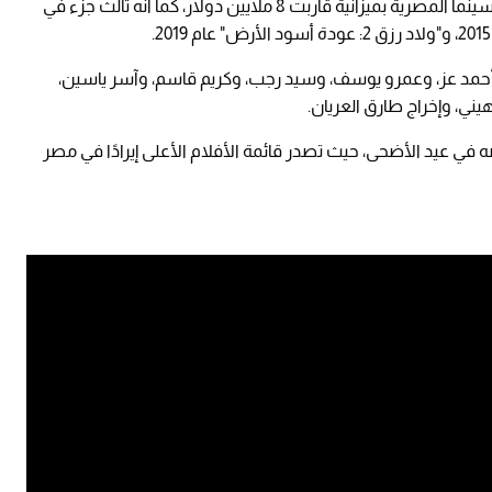
ويعد "ولاد رزق 3 - القاضية" أضخم إنتاج في تاريخ السينما المصرية بميزانية قاربت 8 ملايين دولار، كما أنه ثالث جزء في
 أحمد عز، وعمرو يوسف، وسيد رجب، وكريم قاسم، وآسر ياسين،
ني، وإخراج طارق العريان.
ضه في عيد الأضحى، حيث تصدر قائمة الأفلام الأعلى إيرادًا في مصر