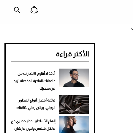
الأكثر قراءة
أناقة لا تُقاوم: 5 نظارات من
علاماتك الفاخرة المفضلة تزيد
من سحرك
قائمة أفضل أنواع العطور
الرجالي.. برفان رجالي لأناقتك
إلهام الأساطير.. حوار حصري مع
مايكل فيلبس وليون مارشان