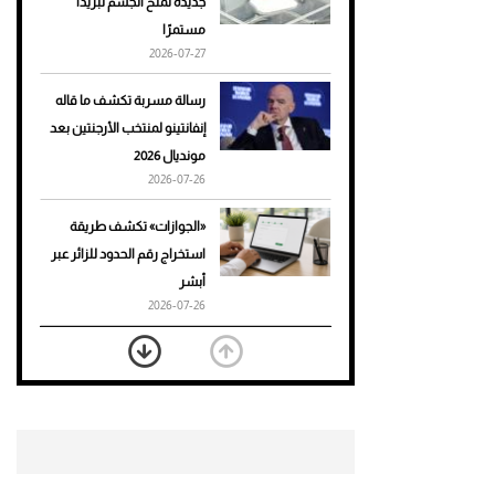
جديدة تمنح الجسم تبريدًا
مستمرًا
أحذية Mary Jane: ترف وأناقة
2026-07-27
للرجال
رسالة مسربة تكشف ما قاله
إنفانتينو لمنتخب الأرجنتين بعد
مونديال 2026
2026-07-26
«الجوازات» تكشف طريقة
استخراج رقم الحدود للزائر عبر
أبشر
2026-07-26
بعد 7 أشهر من تعرضه لحادث
مروع.. جوشوا يفوز على برينغا
بـ"الضربة القاضية" (فيديو)
2026-07-26
موعد صرف حساب المواطن