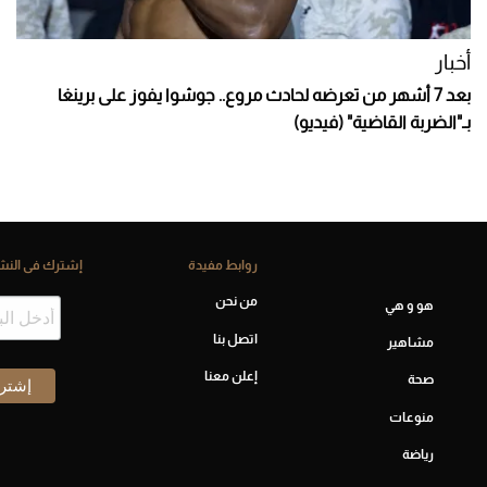
أخبار
بعد 7 أشهر من تعرضه لحادث مروع.. جوشوا يفوز على برينغا
بـ"الضربة القاضية" (فيديو)
روابط مفيدة
إشترك فى النشر
من نحن
هو و هي
اتصل بنا
مشاهير
إعلن معنا
صحة
منوعات
رياضة