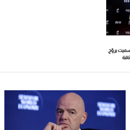
ورو.. ويل سميث يروّج