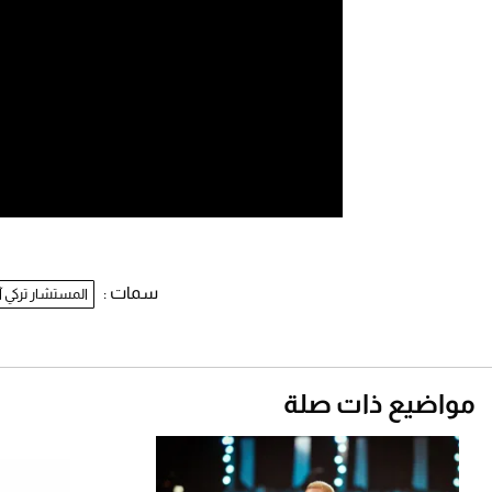
سمات :
المستشار تركي آ
مواضيع ذات صلة